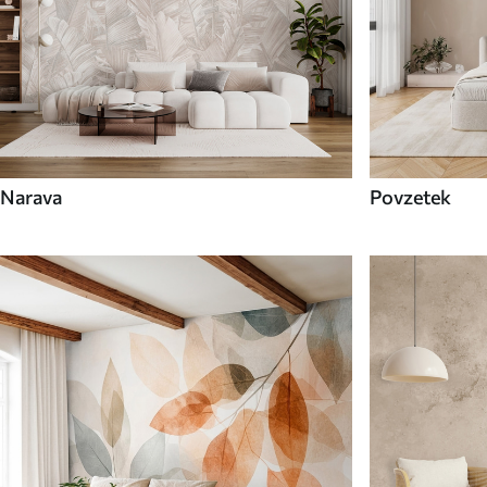
Narava
Povzetek