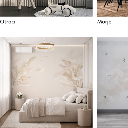
Otroci
Morje