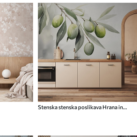
Stenska stenska poslikava Hrana in
pijača