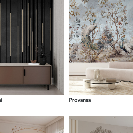
i
Provansa