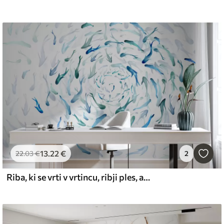
13
.22
€
22
.03
€
2
Riba, ki se vrti v vrtincu, ribji ples, akvarel, morski pes, abstraktna kompozicija, minimalizem, modra, zelena barva