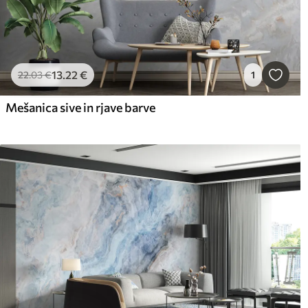
13
.22
€
22
.03
€
1
Mešanica sive in rjave barve