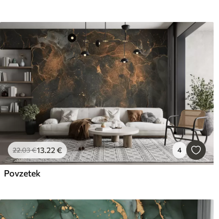
13
.22
€
22
.03
€
4
Povzetek