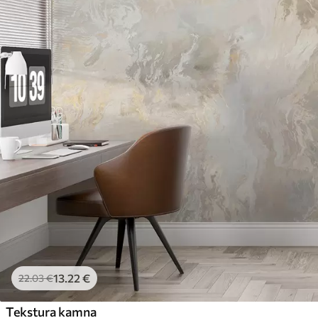
13
.22
€
22
.03
€
Tekstura kamna