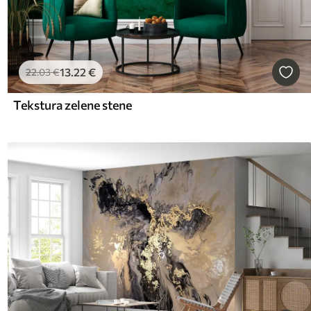
13
.22
€
22
.03
€
Tekstura zelene stene