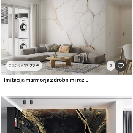
13
.22
€
22
.03
€
2
Imitacija marmorja z drobnimi razpokami in rumenimi žilami