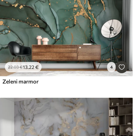
13
.22
€
22
.03
€
4
Zeleni marmor