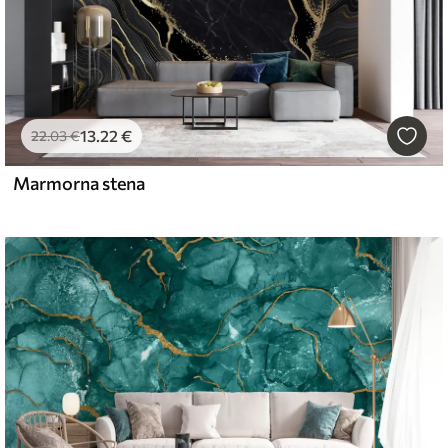
13
.22
€
22
.03
€
Marmorna stena