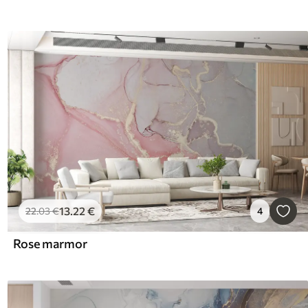
13
.22
€
22
.03
€
4
Rose marmor