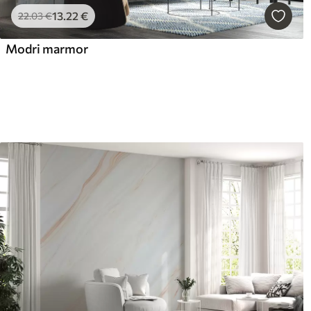
13
.22
€
22
.03
€
Modri marmor