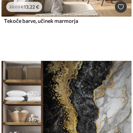
13
.22
€
22
.03
€
Tekoče barve, učinek marmorja