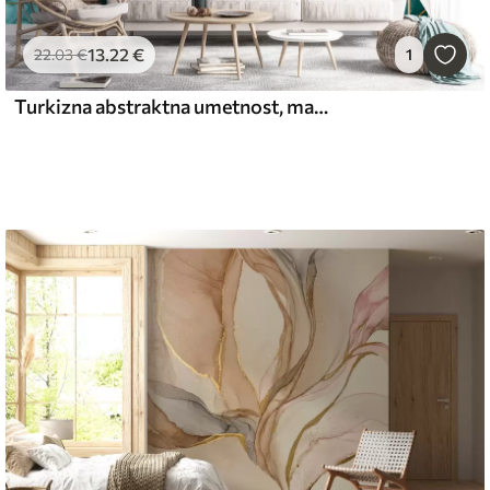
13
.22
€
22
.03
€
1
Turkizna abstraktna umetnost, marmor, tekočina