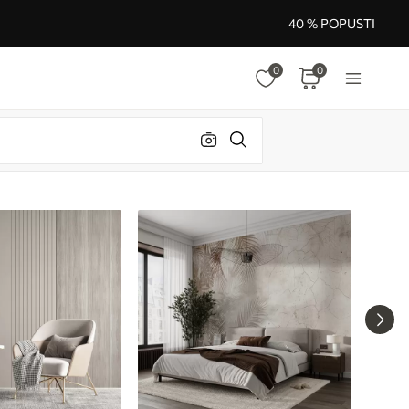
40 % POPUSTI
0
0