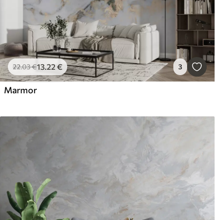
13
.22
€
22
.03
€
3
Marmor