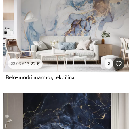
13
.22
€
22
.03
€
2
Belo-modri marmor, tekočina