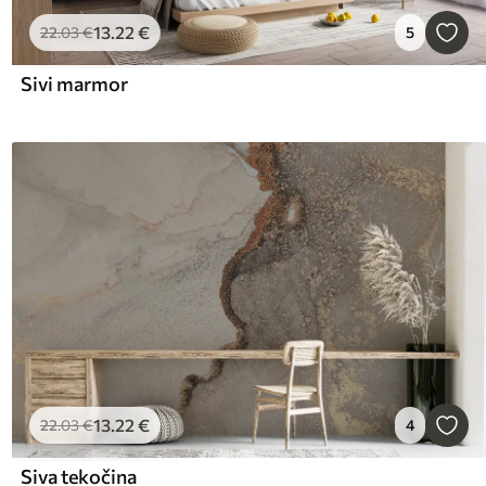
13
.22
€
22
.03
€
5
Sivi marmor
13
.22
€
22
.03
€
4
Siva tekočina