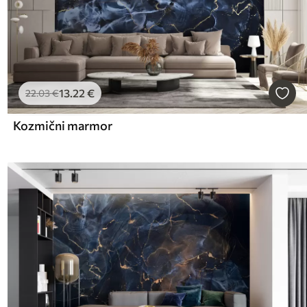
13
.22
€
22
.03
€
Kozmični marmor