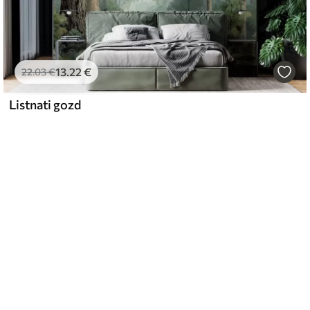
13
.22
€
22
.03
€
Listnati gozd