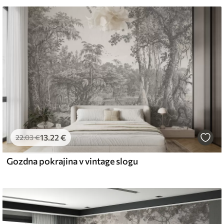
 vodo.
emium
67
34
.00
€
/m²
13
.22
€
l and Stick
22
.03
€
67
49
.00
€
/m²
Gozdna pokrajina v vintage slogu