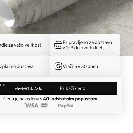
Pripravljeno za dostavo
dje za vašo velikost
v 1–3 delovnih dneh
zplačna dostava
Vračila v 30 dneh
22
.03
13
.22
€
Prikaži ceno
Cena je navedena s
40-odstotnim popustom
.