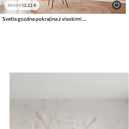
13
.22
€
22
.03
€
Svetla gozdna pokrajina z visokimi drevesi