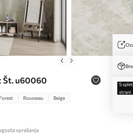
Oza
Bre
c Št. u60060
s spletne
strani
Forest
Rousseau
Beige
ogosta vprašanja