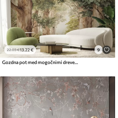
13
.22
€
9
22
.03
€
Gozdna pot med mogočnimi drevesi v akvarelnem slogu