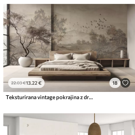
13
.22
€
18
22
.03
€
Teksturirana vintage pokrajina z drevesom v bližini reke in oblačnim nebom, umetnost narave v tonih sepije