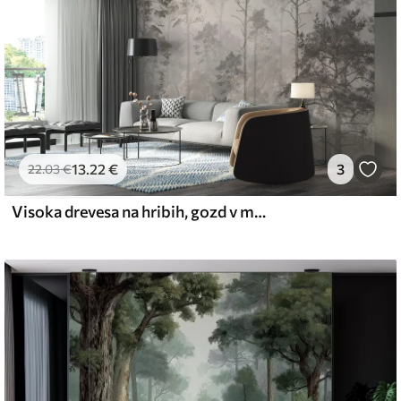
13
.22
€
3
22
.03
€
Visoka drevesa na hribih, gozd v megli