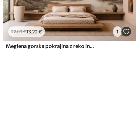
13
.22
€
1
22
.03
€
Meglena gorska pokrajina z reko in pticami