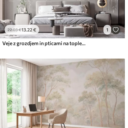
13
.22
€
1
22
.03
€
Veje z grozdjem in pticami na toplem sivo-rožnatem ozadju