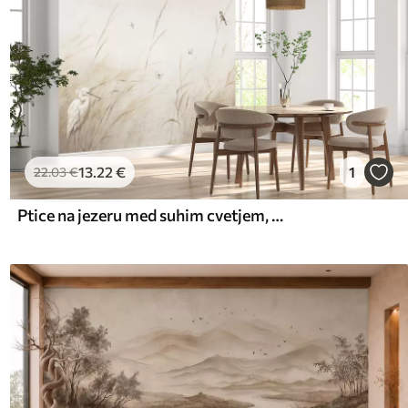
13
.22
€
1
22
.03
€
Ptice na jezeru med suhim cvetjem, rastlinami in travo