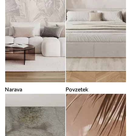
Narava
Povzetek