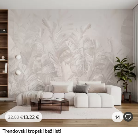
Standard
45
.00
27
.00
€
/m²
Premium
56
.67
34
.00
€
/m²
Premium vinil
65
.00
39
.00
€
/m²
Peel and Stick
81
.67
49
.00
€
/m²
13
.22
€
14
22
.03
€
Trendovski tropski bež listi