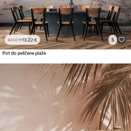
13
.22
€
5
22
.03
€
Pot do peščene plaže