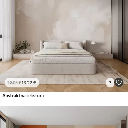
13
.22
€
7
22
.03
€
Abstraktna tekstura