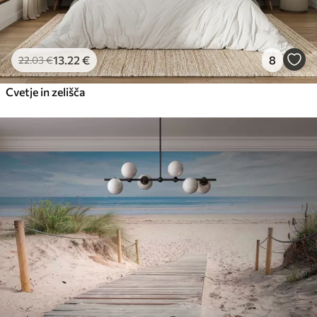
13
.22
€
8
22
.03
€
Cvetje in zelišča