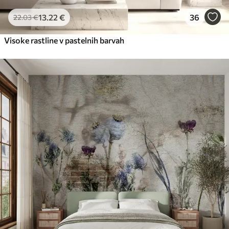
13
.22
€
36
22
.03
€
Visoke rastline v pastelnih barvah