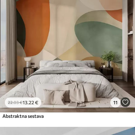
13
.22
€
11
22
.03
€
Abstraktna sestava