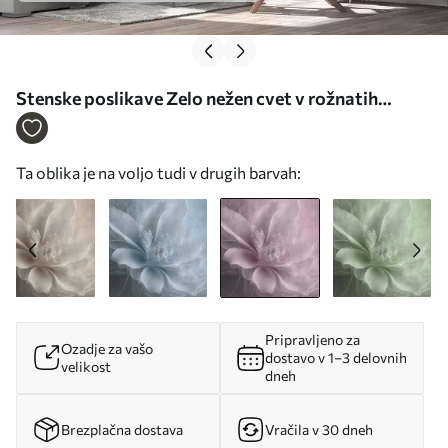
Stenske poslikave Zelo nežen cvet v rožnatih
barvah Št. u93944v2
Ta oblika je na voljo tudi v drugih barvah:
Pripravljeno za
Ozadje za vašo
dostavo v 1–3 delovnih
velikost
dneh
Brezplačna dostava
Vračila v 30 dneh