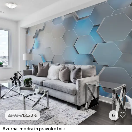
13
.22
€
6
22
.03
€
Azurna, modra in pravokotnik