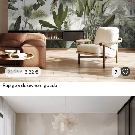
13
.22
€
7
22
.03
€
Papige v deževnem gozdu