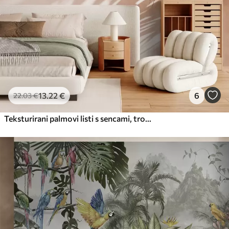
13
.22
€
6
22
.03
€
Teksturirani palmovi listi s sencami, tropsko vzdušje, minimalizem