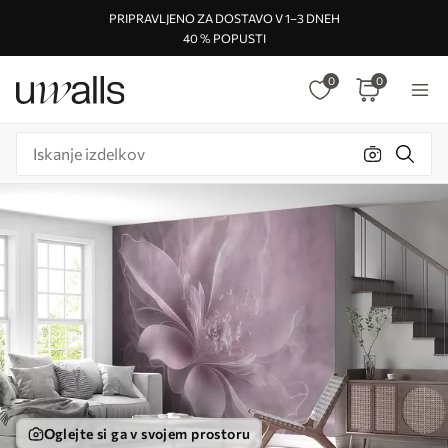
PRIPRAVLJENO ZA DOSTAVO V 1–3 DNEH
40 % POPUSTI
0
0
Oglejte si ga v svojem prostoru