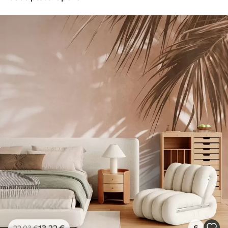
13
.22
€
6
22
.03
€