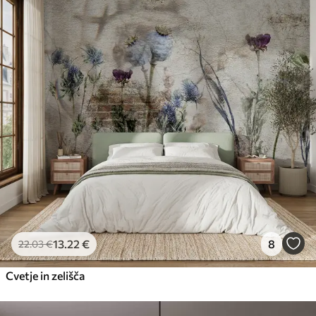
13
.22
€
8
22
.03
€
Cvetje in zelišča