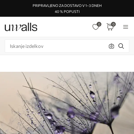
PRIPRAVLJENO ZA DOSTAVO V 1–3 DNEH
40 % POPUSTI
0
0