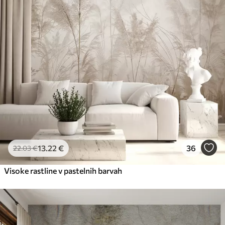
13
.22
€
36
22
.03
€
Visoke rastline v pastelnih barvah