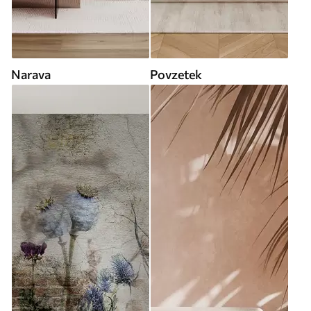
Narava
Povzetek