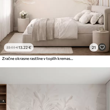
Premium vinil
65
.00
39
.00
€
/m²
Peel and Stick
81
.67
49
.00
€
/m²
13
.22
€
21
22
.03
€
Zračne okrasne rastline v toplih kremastih odtenkih