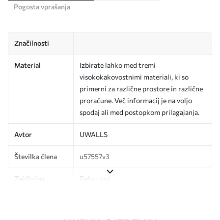
Pogosta vprašanja
Značilnosti
Material
Izbirate lahko med tremi
visokokakovostnimi materiali, ki so
primerni za različne prostore in različne
proračune. Več informacij je na voljo
spodaj ali med postopkom prilagajanja.
Avtor
UWALLS
Številka člena
u57557v3
Zaključna
Delno mat.
obdelava
Proizvodnja
Slika se natisne v želeni velikosti in