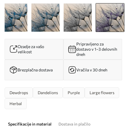
Pripravljeno za
Ozadje za vašo
dostavo v 1–3 delovnih
velikost
dneh
Brezplačna dostava
Vračila v 30 dneh
Dewdrops
Dandelions
Purple
Large flowers
Herbal
Specifikacije in material
Dostava in plačilo