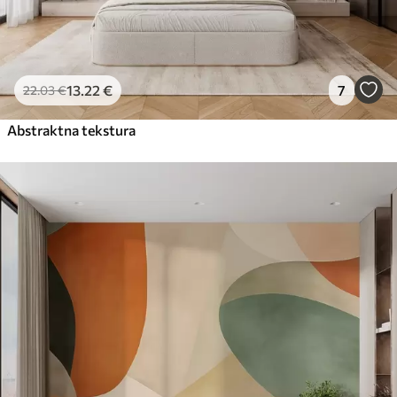
13
.22
€
7
22
.03
€
Abstraktna tekstura