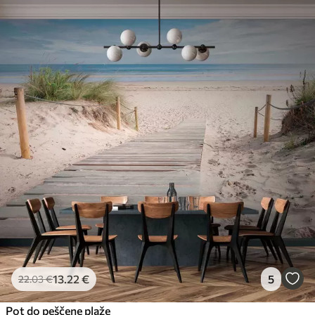
13
.22
€
5
22
.03
€
Pot do peščene plaže