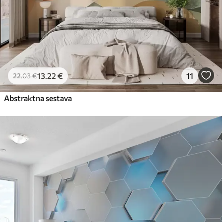
13
.22
€
11
22
.03
€
Abstraktna sestava