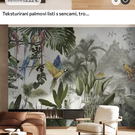
Teksturirani palmovi listi s sencami, tropsko vzdušje, minimalizem