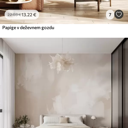
13
.22
€
7
22
.03
€
Papige v deževnem gozdu