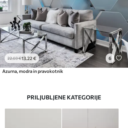
13
.22
€
6
22
.03
€
Azurna, modra in pravokotnik
PRILJUBLJENE KATEGORIJE