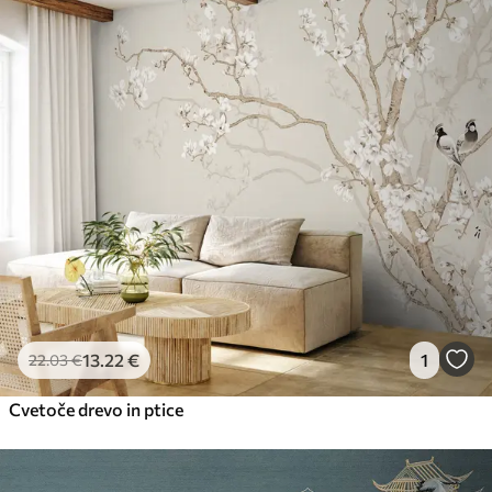
13
.22
€
1
22
.03
€
Cvetoče drevo in ptice