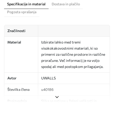
Specifikacije in material
Dostava in plačilo
Pogosta vprašanja
Značilnosti
Material
Izbirate lahko med tremi
visokokakovostnimi materiali, ki so
primerni za različne prostore in različne
proračune. Več informacij je na voljo
spodaj ali med postopkom prilagajanja.
Avtor
UWALLS
Številka člena
u40186
Proizvodnja
Slika se natisne v želeni velikosti in
razreže na enake trakove širine do 50
cm.