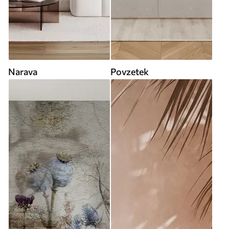
Narava
Povzetek