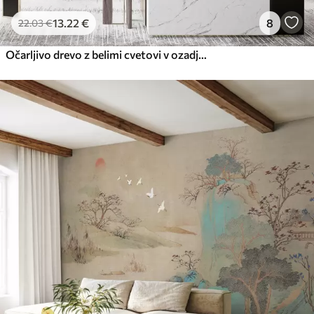
13
.22
€
8
22
.03
€
Očarljivo drevo z belimi cvetovi v ozadju oblakov v zanimivem slogu v nežnih toplih barvah