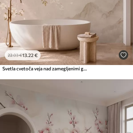
13
.22
€
22
.03
€
Svetla cvetoča veja nad zamegljenimi gorami in soncem