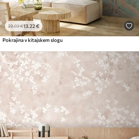
13
.22
€
22
.03
€
Pokrajina v kitajskem slogu