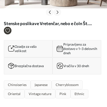
Stenske poslikave Vretenčar, nebo e čoln Št.
u40186
Pripravljeno za
Ozadje za vašo
dostavo v 1–3 delovnih
velikost
dneh
Brezplačna dostava
Vračila v 30 dneh
Chinoiseries
Japanese
Cherryblossom
Oriental
Vintage nature
Pink
Ethnic