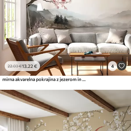
Premium vinil
65
.00
39
.00
€
/m²
Peel and Stick
81
.67
49
.00
€
/m²
13
.22
€
4
22
.03
€
mirna akvarelna pokrajina z jezerom in cvetočim drevesom