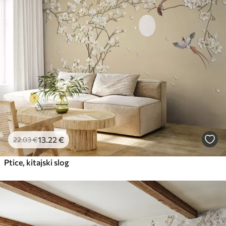
13
.22
€
22
.03
€
Ptice, kitajski slog