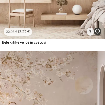
13
.22
€
7
22
.03
€
Bele krhke vejice in cvetovi