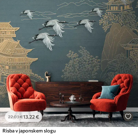
13
.22
€
22
.03
€
Risba v japonskem slogu