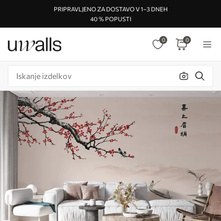
PRIPRAVLJENO ZA DOSTAVO V 1–3 DNEH
40 % POPUSTI
0
0