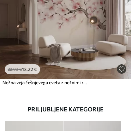
13
.22
€
22
.03
€
Nežna veja češnjevega cveta z nežnimi rožnatimi cvetovi na svetlem ozadju
PRILJUBLJENE KATEGORIJE