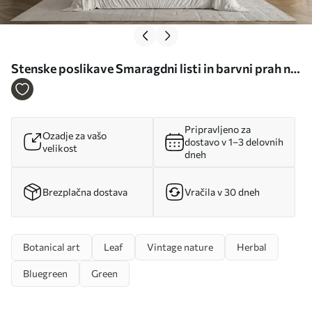
Stenske poslikave Smaragdni listi in barvni prah na
zelenem ozadju Št. u42471
Pripravljeno za
Ozadje za vašo
dostavo v 1–3 delovnih
velikost
dneh
Brezplačna dostava
Vračila v 30 dneh
Botanical art
Leaf
Vintage nature
Herbal
Bluegreen
Green