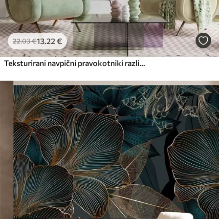
13
.22
€
22
.03
€
Teksturirani navpični pravokotniki različne prosojnosti in odtenkov zelene barve, abstraktna umetnost