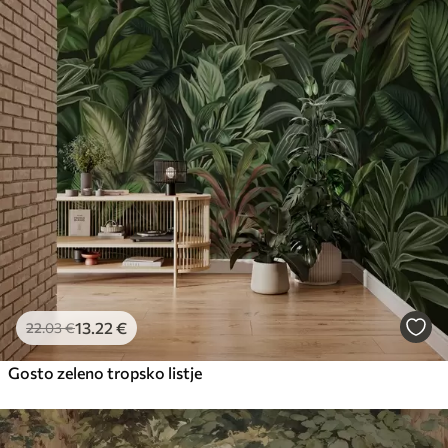
13
.22
€
22
.03
€
Gosto zeleno tropsko listje