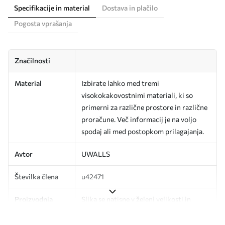
Specifikacije in material
Dostava in plačilo
Pogosta vprašanja
Značilnosti
Material
Izbirate lahko med tremi
visokokakovostnimi materiali, ki so
primerni za različne prostore in različne
proračune. Več informacij je na voljo
spodaj ali med postopkom prilagajanja.
Avtor
UWALLS
Številka člena
u42471
Proizvodnja
Slika se natisne v želeni velikosti in
razreže na enake trakove širine do 50
cm.