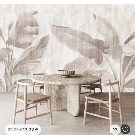
13
.22
€
13
22
.03
€