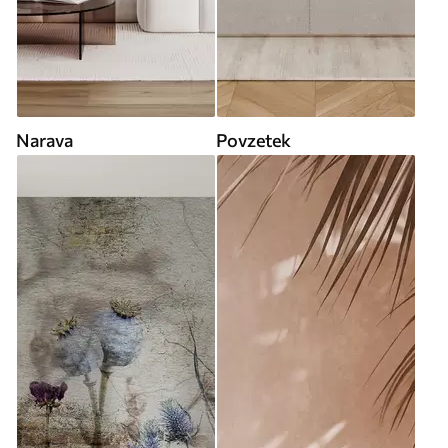
Narava
Povzetek