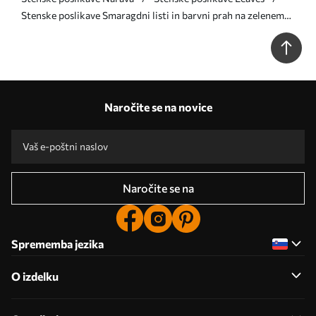
Stenske poslikave Smaragdni listi in barvni prah na zelenem
ozadju Št. u42471
Naročite se na novice
Naročite se na
Sprememba jezika
O izdelku