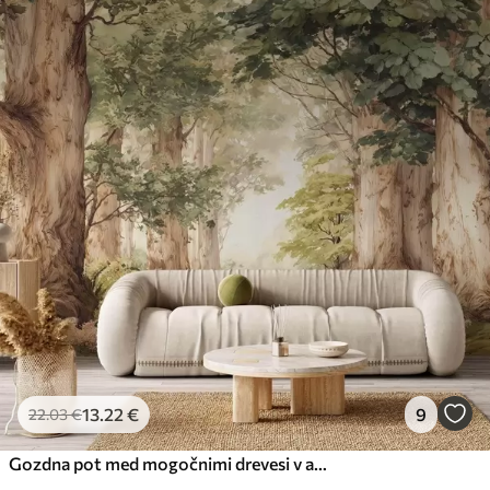
13
.22
€
9
22
.03
€
Gozdna pot med mogočnimi drevesi v akvarelnem slogu