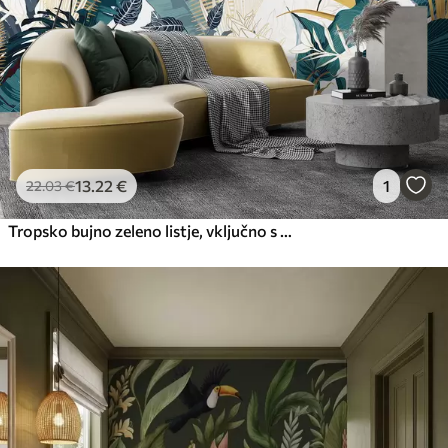
13
.22
€
1
22
.03
€
Tropsko bujno zeleno listje, vključno s palmovimi listi, praproti in drugimi eksotičnimi rastlinami v temno zelenih in oranžnih barvah