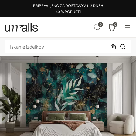
PRIPRAVLJENO ZA DOSTAVO V 1–3 DNEH
40 % POPUSTI
0
0