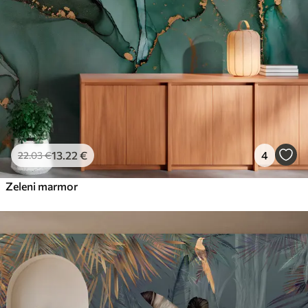
Premium vinil
65
.00
39
.00
€
/m²
Peel and Stick
81
.67
49
.00
€
/m²
13
.22
€
4
22
.03
€
Zeleni marmor