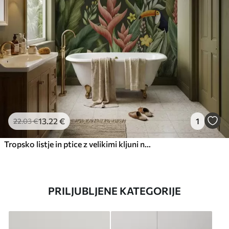
13
.22
€
1
22
.03
€
Tropsko listje in ptice z velikimi kljuni na temnem ozadju
PRILJUBLJENE KATEGORIJE