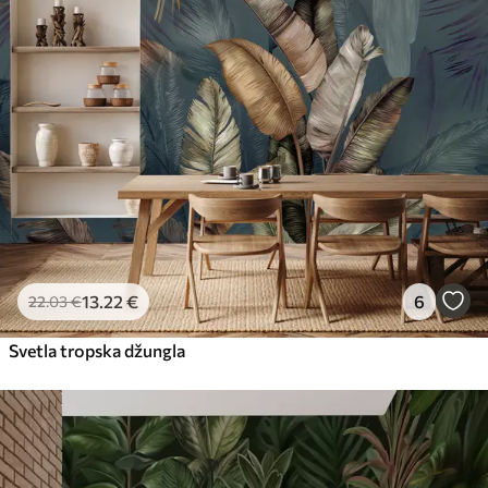
13
.22
€
6
22
.03
€
Svetla tropska džungla