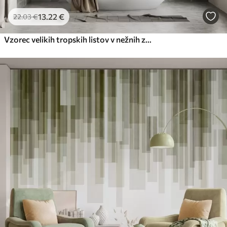
13
.22
€
22
.03
€
Vzorec velikih tropskih listov v nežnih zelenih in bež odtenkih, z gladkimi prehodi in nežnimi detajli teksture