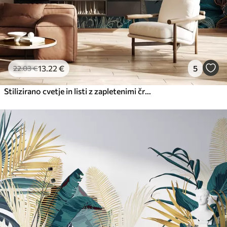
13
.22
€
5
22
.03
€
Stilizirano cvetje in listi z zapletenimi črtami v odtenkih teal in rumene barve na temnem ozadju