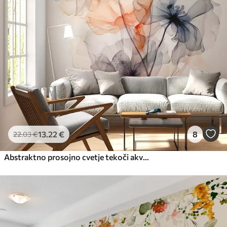
13
.22
€
8
22
.03
€
Abstraktno prosojno cvetje tekoči akvarel