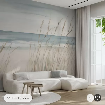
13
.22
€
5
22
.03
€