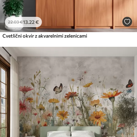
13
.22
€
22
.03
€
Cvetlični okvir z akvarelnimi zelenicami