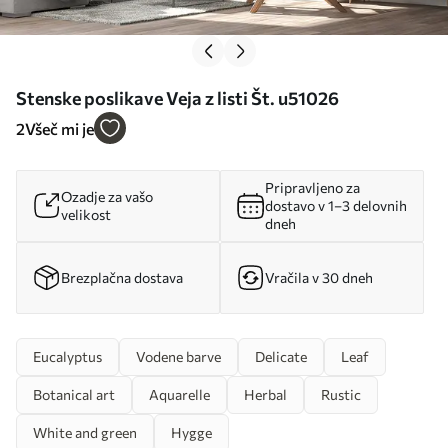
Stenske poslikave Veja z listi Št. u51026
2
Všeč mi je
Pripravljeno za
Ozadje za vašo
dostavo v 1–3 delovnih
velikost
dneh
Brezplačna dostava
Vračila v 30 dneh
Eucalyptus
Vodene barve
Delicate
Leaf
Botanical art
Aquarelle
Herbal
Rustic
White and green
Hygge