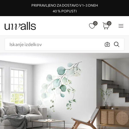
PRIPRAVLJENO ZA DOSTAVO V 1–3 DNEH
40 % POPUSTI
0
0