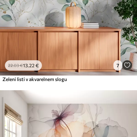
13
.22
€
7
22
.03
€
Zeleni listi v akvarelnem slogu