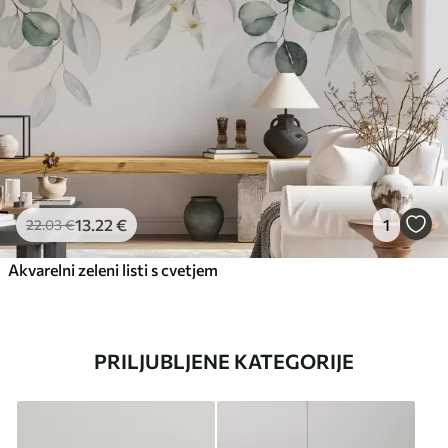
13
.22
€
1
22
.03
€
Akvarelni zeleni listi s cvetjem
PRILJUBLJENE KATEGORIJE