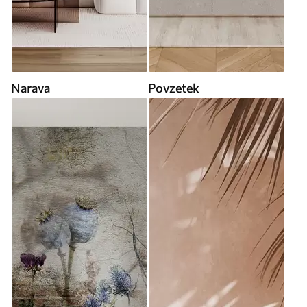
Narava
Povzetek