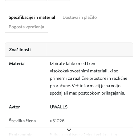
Specifikacije in material
Dostava in plačilo
Pogosta vprašanja
Značilnosti
Material
Izbirate lahko med tremi
visokokakovostnimi materiali, ki so
primerni za različne prostore in različne
proračune. Več informacij je na voljo
spodaj ali med postopkom prilagajanja.
Avtor
UWALLS
Številka člena
u51026
Proizvodnja
Slika se natisne v želeni velikosti in