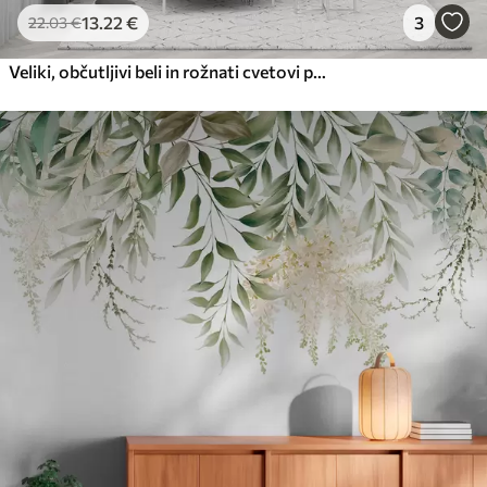
13
.22
€
3
22
.03
€
Veliki, občutljivi beli in rožnati cvetovi pivonke z mehkimi, puhastimi cvetnimi listi na zamegljenem sivem ozadju