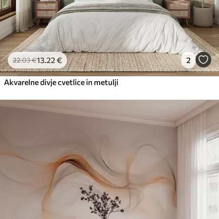
13
.22
€
2
22
.03
€
Akvarelne divje cvetlice in metulji