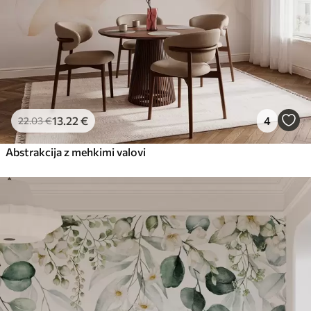
13
.22
€
4
22
.03
€
Abstrakcija z mehkimi valovi