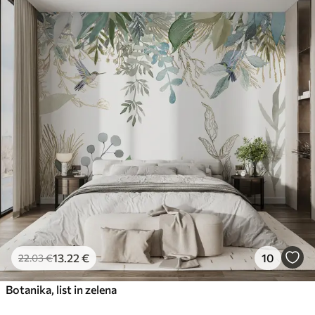
13
.22
€
10
22
.03
€
Botanika, list in zelena