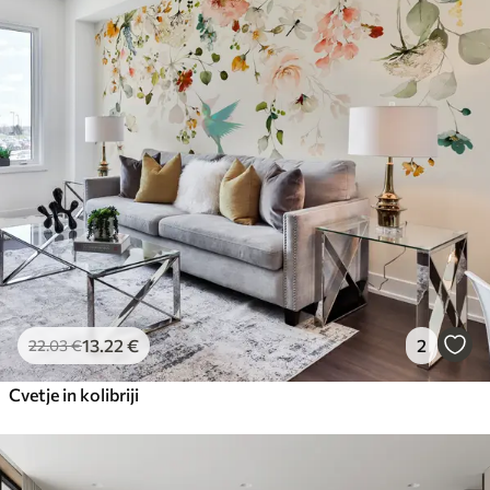
13
.22
€
2
22
.03
€
Cvetje in kolibriji