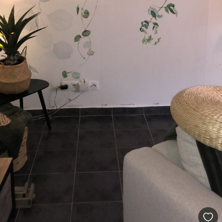
56
.67
34
.00
€
/m²
Premium vinil
65
.00
39
.00
€
/m²
Peel and Stick
81
.67
49
.00
€
/m²