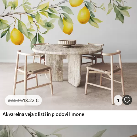
13
.22
€
1
22
.03
€
Akvarelna veja z listi in plodovi limone