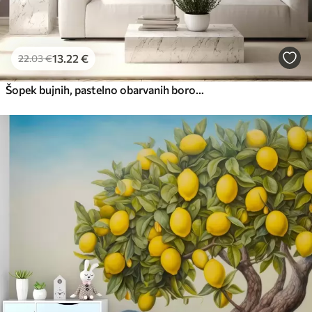
13
.22
€
22
.03
€
Šopek bujnih, pastelno obarvanih borovnic in drugega cvetja na mehkem, zamegljenem ozadju