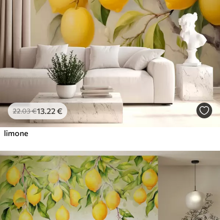
Premium vinil
65
.00
39
.00
€
/m²
Peel and Stick
81
.67
49
.00
€
/m²
13
.22
€
22
.03
€
limone