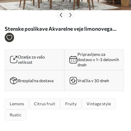
Stenske poslikave Akvarelne veje limonovega
drevesa Št. u97599
Pripravljeno za
Ozadje za vašo
dostavo v 1–3 delovnih
velikost
dneh
Brezplačna dostava
Vračila v 30 dneh
Lemons
Citrus fruit
Fruity
Vintage style
Rustic