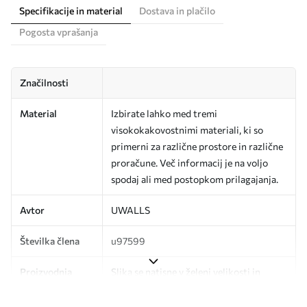
Specifikacije in material
Dostava in plačilo
Pogosta vprašanja
Značilnosti
Material
Izbirate lahko med tremi
visokokakovostnimi materiali, ki so
primerni za različne prostore in različne
proračune. Več informacij je na voljo
spodaj ali med postopkom prilagajanja.
Avtor
UWALLS
Številka člena
u97599
Proizvodnja
Slika se natisne v želeni velikosti in
razreže na enake trakove širine do 50
cm.