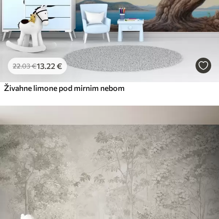
13
.22
€
22
.03
€
Živahne limone pod mirnim nebom