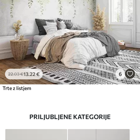
13
.22
€
6
22
.03
€
Trte z listjem
PRILJUBLJENE KATEGORIJE