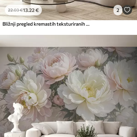
13
.22
€
2
22
.03
€
Bližnji pregled kremastih teksturiranih cvetov z nežnimi, tekočimi cvetnimi lističi, ki ustvarjajo mehak, eleganten in teksturiran cvetlični aranžma