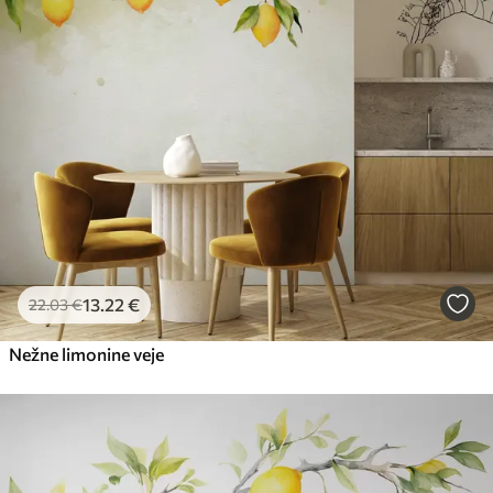
13
.22
€
22
.03
€
Nežne limonine veje