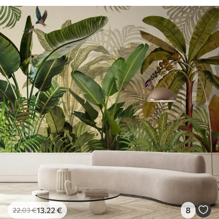
13
.22
€
8
22
.03
€