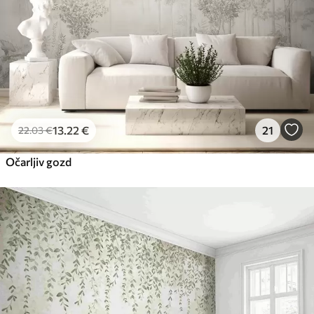
13
.22
€
21
22
.03
€
Očarljiv gozd