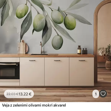
13
.22
€
1
22
.03
€
Veja z zelenimi olivami mokri akvarel