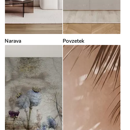
Narava
Povzetek