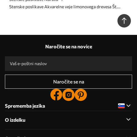
Stenske poslikave Akvarelne veje limonovega drevesa Št.
u97599
Naročite se na novice
Naročite se na
Sprememba jezika
O izdelku