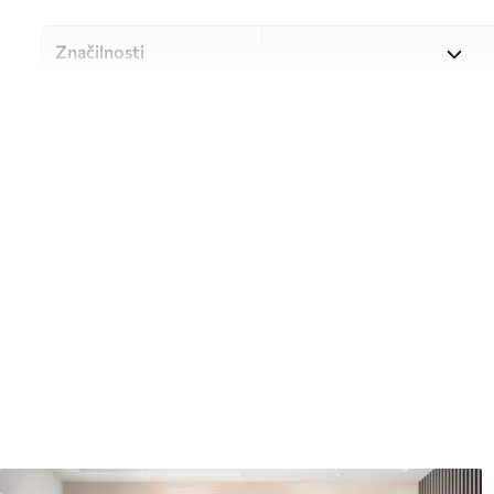
Značilnosti
Material
Izbirate lahko med tremi vi
različne prostore in različne
med postopkom prilagajanj
Avtor
UWALLS
Številka člena
w03136
Zaključna obdelava
Delno mat.
Proizvodnja
Slika se natisne v želeni vel
cm.
Poleg tega
Dodate lahko lak in/ali lepil