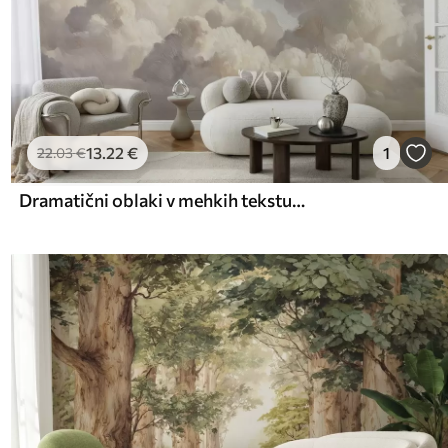
13
.22
€
1
22
.03
€
Dramatični oblaki v mehkih teksturnih potezah čopiča