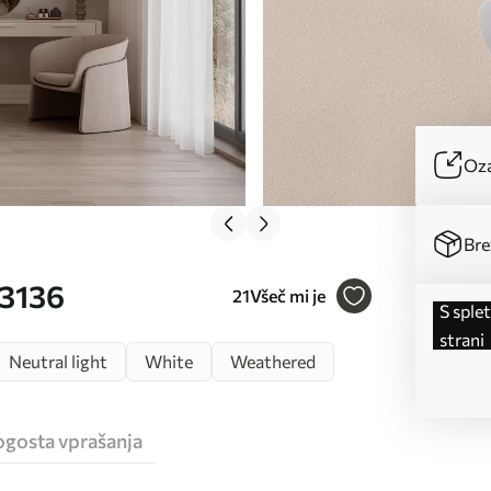
Oza
Bre
03136
21
Všeč mi je
s spletne
strani
Neutral light
White
Weathered
ogosta vprašanja