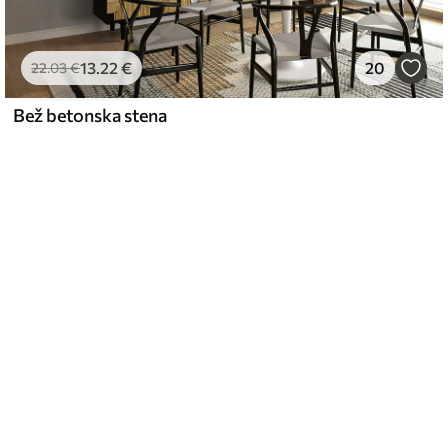
13
.22
€
20
22
.03
€
Bež betonska stena