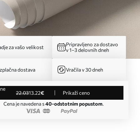
Pripravljeno za dostavo
dje za vašo velikost
v 1–3 delovnih dneh
zplačna dostava
Vračila v 30 dneh
22
.03
13
.22
€
Prikaži ceno
Cena je navedena s
40-odstotnim popustom
.