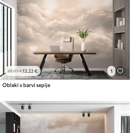
Čiščenje
Ozadje lahko nežno očistite
zaključkom lahko očistite z
Način uporabe
Brezhibna uporaba
Razpoložljivi materiali
Standard
Pr
45
.00
56
.
27
.00
€
/m²
13
.22
€
1
22
.03
€
Oblaki v barvi sepije
Premium vinil
Pee
65
.00
81
.
39
.00
€
/m²