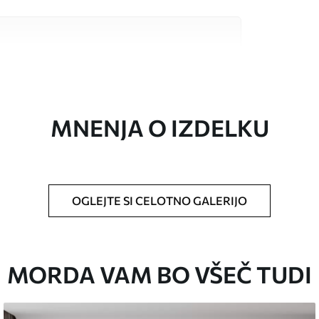
sokokakovostnimi materiali, ki so primerni za
 proračune. Več informacij je na voljo spodaj ali
a.
MNENJA O IZDELKU
OGLEJTE SI CELOTNO GALERIJO
ikosti in razreže na enake trakove širine do 50
MORDA VAM BO VŠEČ TUDI
o za tapete.