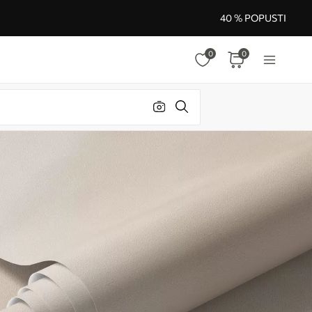
40 % POPUSTI
0
0