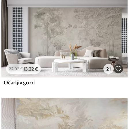
 z mehko gobo. Tapete z lakiranim
 vodo.
emium
67
34
.00
€
/m²
13
.22
€
21
22
.03
€
Očarljiv gozd
l and Stick
67
49
.00
€
/m²