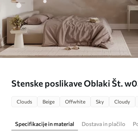
Stenske poslikave Oblaki Št. w
Clouds
Beige
Offwhite
Sky
Cloudy
Specifikacije in material
Dostava in plačilo
P