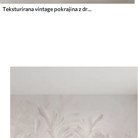
Teksturirana vintage pokrajina z drevesom v bližini reke in oblačnim nebom, umetnost narave v tonih sepije