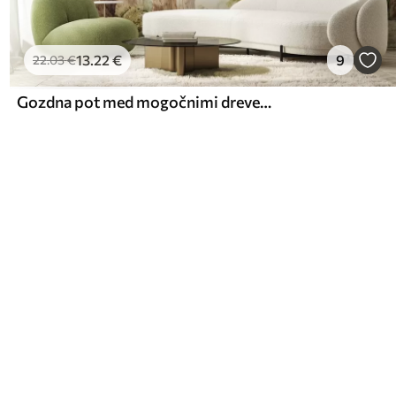
13
.22
€
9
22
.03
€
Gozdna pot med mogočnimi drevesi v akvarelnem slogu