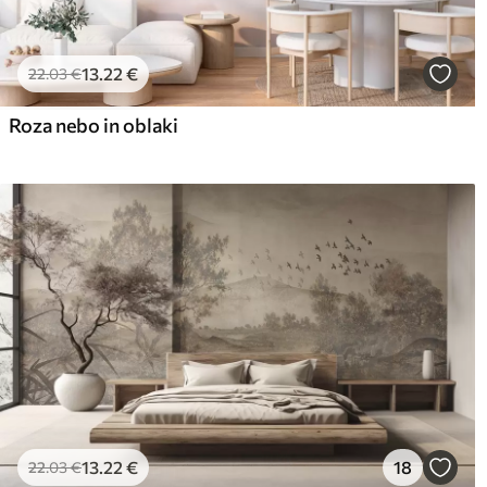
13
.22
€
22
.03
€
Roza nebo in oblaki
13
.22
€
18
22
.03
€