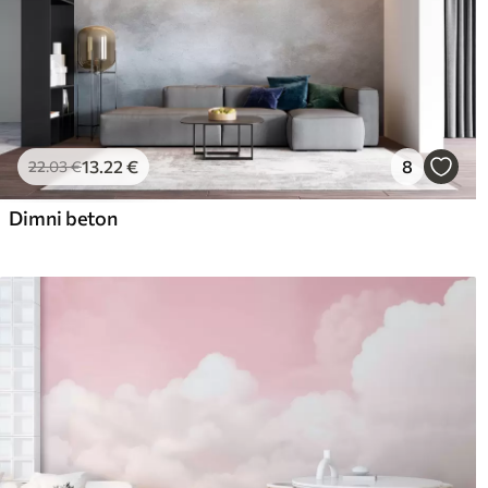
13
.22
€
8
22
.03
€
Dimni beton