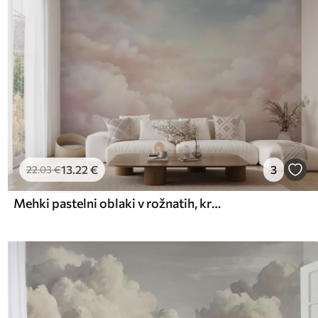
13
.22
€
3
22
.03
€
Mehki pastelni oblaki v rožnatih, kremnih in modrih odtenkih