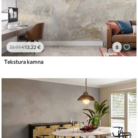
13
.22
€
8
22
.03
€
Tekstura kamna