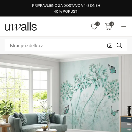
PRIPRAVLJENO ZA DOSTAVO V 1–3 DNEH
40 % POPUSTI
0
0