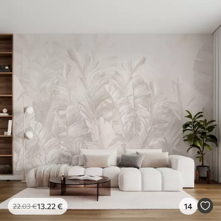
Standard
45
.00
27
.00
€
/m²
Premium
56
.67
34
.00
€
/m²
Premium vinil
65
.00
39
.00
€
/m²
Peel and Stick
81
.67
49
.00
€
/m²
13
.22
€
14
22
.03
€