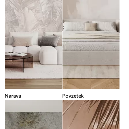
Narava
Povzetek