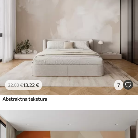
13
.22
€
7
22
.03
€
Abstraktna tekstura