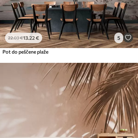
13
.22
€
5
22
.03
€
Pot do peščene plaže