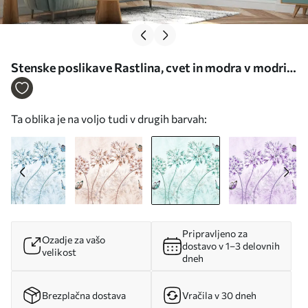
Stenske poslikave Rastlina, cvet in modra v modrih
barvah Št. u35495v2
Ta oblika je na voljo tudi v drugih barvah:
Pripravljeno za
Ozadje za vašo
dostavo v 1–3 delovnih
velikost
dneh
Brezplačna dostava
Vračila v 30 dneh