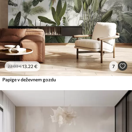
13
.22
€
7
22
.03
€
Papige v deževnem gozdu