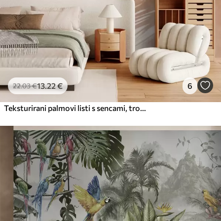
13
.22
€
6
22
.03
€
Teksturirani palmovi listi s sencami, tropsko vzdušje, minimalizem