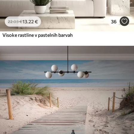
13
.22
€
36
22
.03
€
Visoke rastline v pastelnih barvah