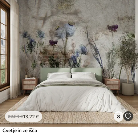
13
.22
€
8
22
.03
€
Cvetje in zelišča