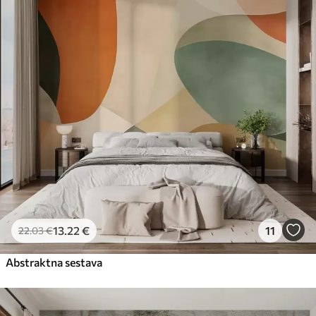
13
.22
€
11
22
.03
€
Abstraktna sestava