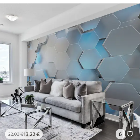
13
.22
€
6
22
.03
€