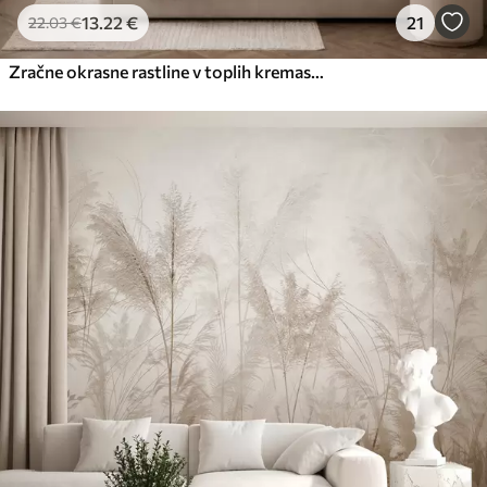
13
.22
€
21
22
.03
€
Zračne okrasne rastline v toplih kremastih odtenkih