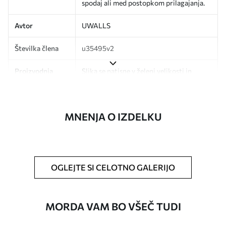
spodaj ali med postopkom prilagajanja.
Avtor
UWALLS
Številka člena
u35495v2
Proizvodnja
Slika se natisne v želeni velikosti in
razreže na enake trakove širine do 50
cm.
MNENJA O IZDELKU
Poleg tega
Dodate lahko lak in/ali lepilo za tapete.
Čiščenje
Ozadje lahko nežno očistite z mehko
gobo. Tapete z lakiranim zaključkom
lahko očistite z vodo.
OGLEJTE SI CELOTNO GALERIJO
Način uporabe
Brezhibna uporaba
MORDA VAM BO VŠEČ TUDI
Razpoložljivi materiali