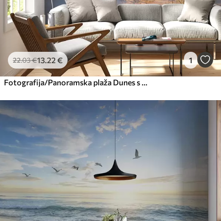
13
.22
€
1
22
.03
€
Fotografija/Panoramska plaža Dunes s sončnim zahodom