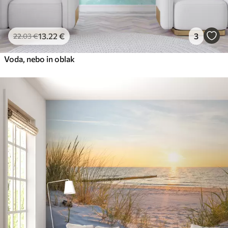
13
.22
€
3
22
.03
€
Voda, nebo in oblak