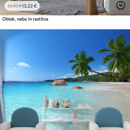
13
.22
€
22
.03
€
Oblak, nebo in rastlina