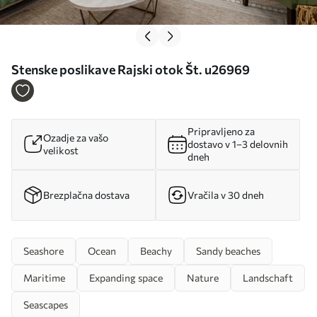
Stenske poslikave Rajski otok Št. u26969
Pripravljeno za
Ozadje za vašo
dostavo v 1–3 delovnih
velikost
dneh
Brezplačna dostava
Vračila v 30 dneh
Seashore
Ocean
Beachy
Sandy beaches
Maritime
Expanding space
Nature
Landschaft
Seascapes