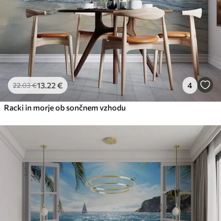
13
.22
€
4
22
.03
€
Racki in morje ob sončnem vzhodu