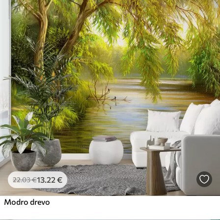
13
.22
€
22
.03
€
Modro drevo