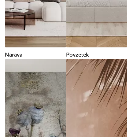
Narava
Povzetek