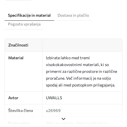
Specifikacije in material
Dostava in plačilo
Pogosta vprašanja
Značilnosti
Material
Izbirate lahko med tremi
visokokakovostnimi materiali, ki so
primerni za različne prostore in različne
proračune. Več informacij je na voljo
spodaj ali med postopkom prilagajanja.
Avtor
UWALLS
Številka člena
u26969
Proizvodnja
Slika se natisne v želeni velikosti in