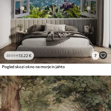
13
.22
€
7
22
.03
€
Pogled skozi okno na morje in jahto