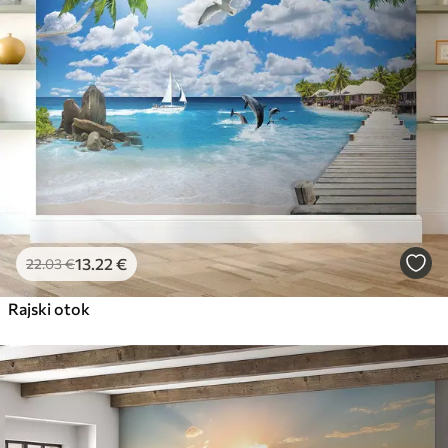
56
.67
34
.00
€
/m²
Premium vinil
65
.00
39
.00
€
/m²
Peel and Stick
81
.67
49
.00
€
/m²
13
.22
€
22
.03
€
Rajski otok