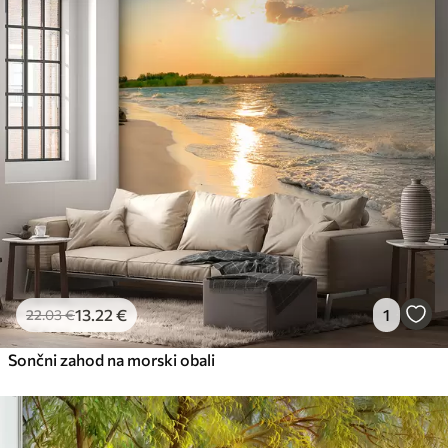
13
.22
€
1
22
.03
€
Sončni zahod na morski obali