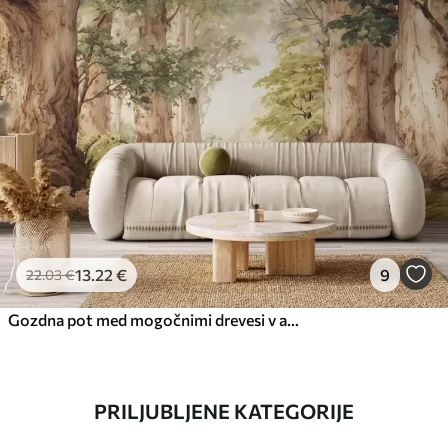
13
.22
€
9
22
.03
€
Gozdna pot med mogočnimi drevesi v akvarelnem slogu
PRILJUBLJENE KATEGORIJE