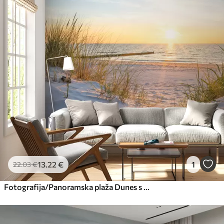
Premium
56
.67
34
.00
€
/m²
Premium vinil
65
.00
39
.00
€
/m²
Peel and Stick
81
.67
49
.00
€
/m²
13
.22
€
1
22
.03
€
Fotografija/Panoramska plaža Dunes s sončnim zahodom