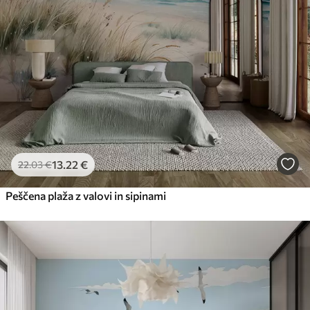
13
.22
€
22
.03
€
Peščena plaža z valovi in sipinami