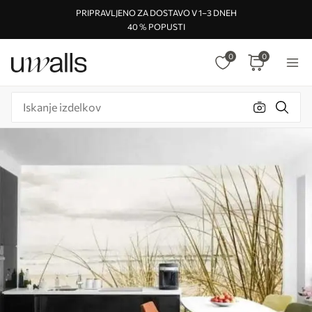
PRIPRAVLJENO ZA DOSTAVO V 1–3 DNEH
40 % POPUSTI
0
0