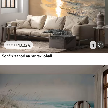
13
.22
€
1
22
.03
€
Sončni zahod na morski obali