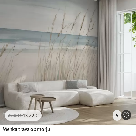
13
.22
€
5
22
.03
€
Mehka trava ob morju