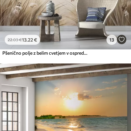
13
.22
€
13
22
.03
€
Pšenično polje z belim cvetjem v ospredju, plaža in ocean v ozadju, nevtralne pastelne umirjene barve