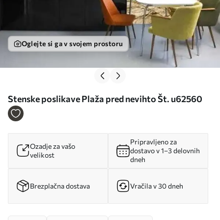
Oglejte si ga v svojem prostoru
Stenske poslikave Plaža pred nevihto Št. u62560
Pripravljeno za
Ozadje za vašo
dostavo v 1–3 delovnih
velikost
dneh
Brezplačna dostava
Vračila v 30 dneh