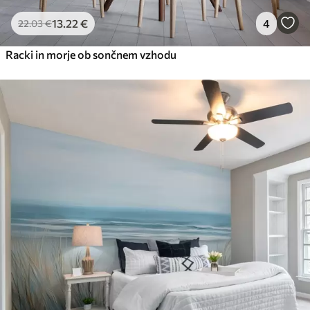
13
.22
€
4
22
.03
€
Racki in morje ob sončnem vzhodu