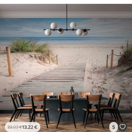
13
.22
€
5
22
.03
€