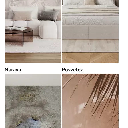
Narava
Povzetek