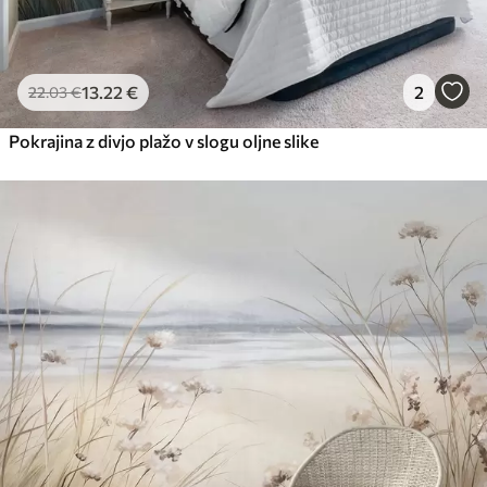
13
.22
€
2
22
.03
€
Pokrajina z divjo plažo v slogu oljne slike