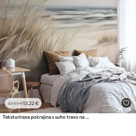
13
.22
€
22
.03
€
Teksturirana pokrajina s suho travo na peščeni plaži, z oceanom in nebom v ozadju