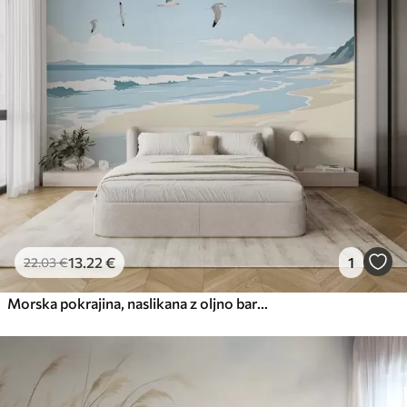
13
.22
€
1
22
.03
€
Morska pokrajina, naslikana z oljno barvo