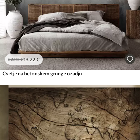
Premium vinil
65
.00
39
.00
€
/m²
Peel and Stick
81
.67
49
.00
€
/m²
13
.22
€
22
.03
€
Cvetje na betonskem grunge ozadju