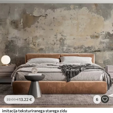
13
.22
€
6
22
.03
€
imitacija teksturiranega starega zidu