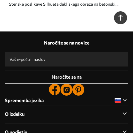
Stenske poslikave Silhueta dekliškega obraza na betonski
steni Št. u96118
Naročite se na novice
Naročite se na
Sprememba jezika
O izdelku
O podjetju