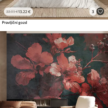
13
.22
€
3
22
.03
€
Pravljični gozd