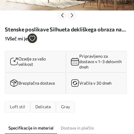
Stenske poslikave Silhueta dekliškega obraza na
betonski steni Št. u96118
1
Všeč mi je
Pripravljeno za
Ozadje za vašo
dostavo v 1–3 delovnih
velikost
dneh
Brezplačna dostava
Vračila v 30 dneh
Loft stil
Delicate
Gray
Specifikacije in material
Dostava in plačilo