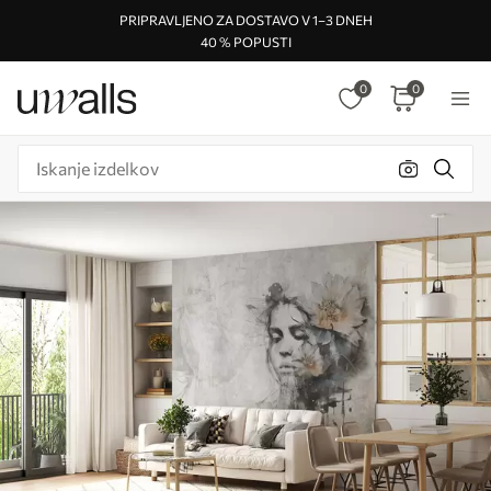
PRIPRAVLJENO ZA DOSTAVO V 1–3 DNEH
40 % POPUSTI
0
0