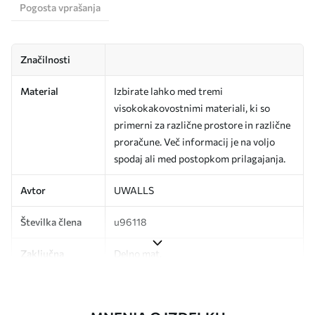
Pogosta vprašanja
Značilnosti
Material
Izbirate lahko med tremi
visokokakovostnimi materiali, ki so
primerni za različne prostore in različne
proračune. Več informacij je na voljo
spodaj ali med postopkom prilagajanja.
Avtor
UWALLS
Številka člena
u96118
Zaključna
Delno mat.
obdelava
Proizvodnja
Slika se natisne v želeni velikosti in