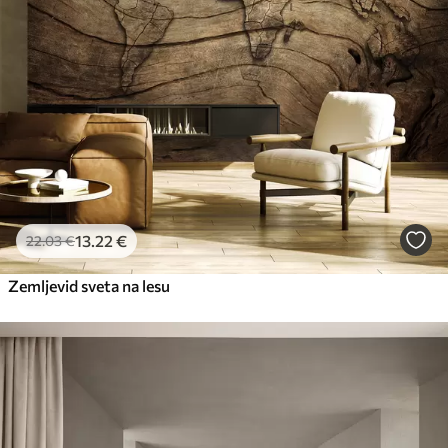
13
.22
€
22
.03
€
Zemljevid sveta na lesu