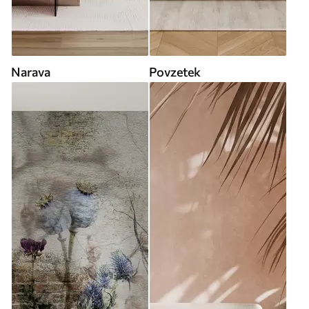
Narava
Povzetek