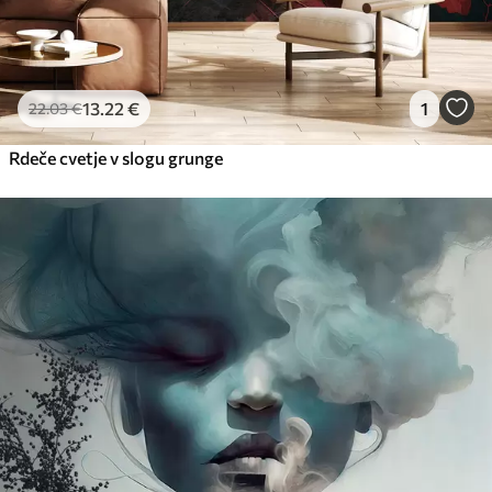
13
.22
€
1
22
.03
€
Rdeče cvetje v slogu grunge