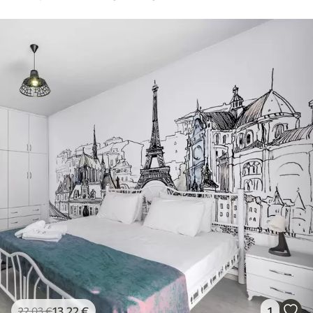
13
.22
€
1
22
.03
€