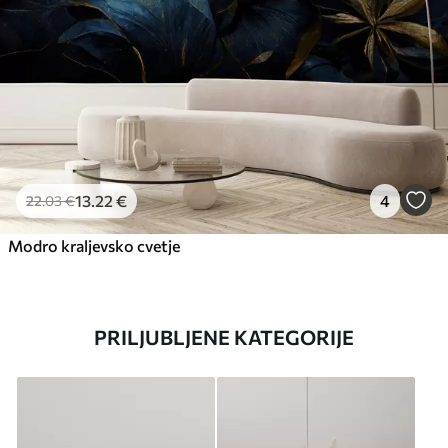
13
.22
€
4
22
.03
€
Modro kraljevsko cvetje
PRILJUBLJENE KATEGORIJE