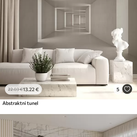
13
.22
€
5
22
.03
€
Abstraktni tunel