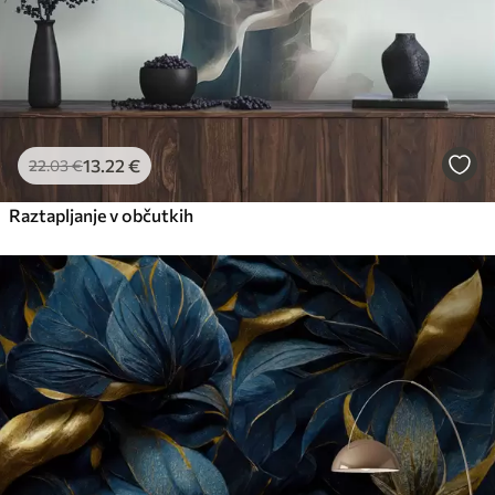
13
.22
€
22
.03
€
Raztapljanje v občutkih