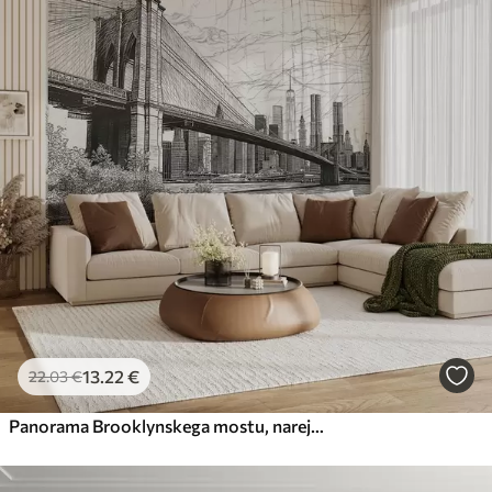
13
.22
€
22
.03
€
Panorama Brooklynskega mostu, narejena v skicirani retro tehniki s črtami in praskami