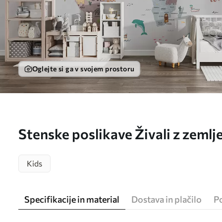
Oglejte si ga v svojem prostoru
Stenske poslikave Živali z zemlj
držav Št. u95844
Kids
Specifikacije in material
Dostava in plačilo
P