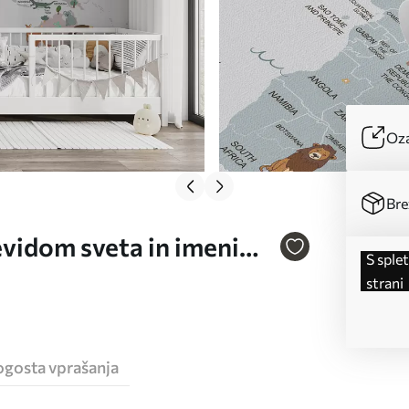
Oza
Bre
evidom sveta in imeni
s spletne
strani
ogosta vprašanja