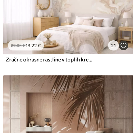
13
.22
€
21
22
.03
€
Zračne okrasne rastline v toplih kremastih odtenkih