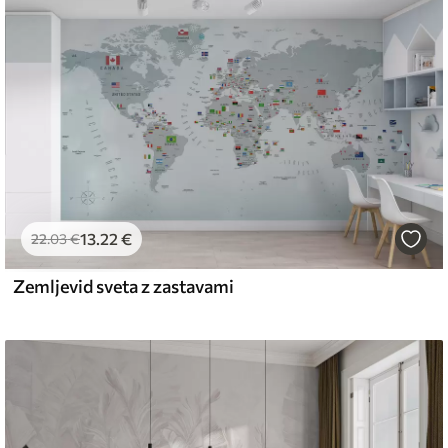
emium
67
34
.00
€
/m²
13
.22
€
l and Stick
22
.03
€
67
49
.00
€
/m²
Zemljevid sveta z zastavami