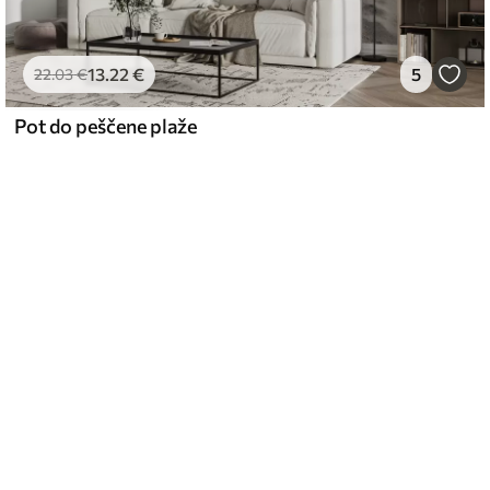
13
.22
€
5
22
.03
€
Pot do peščene plaže