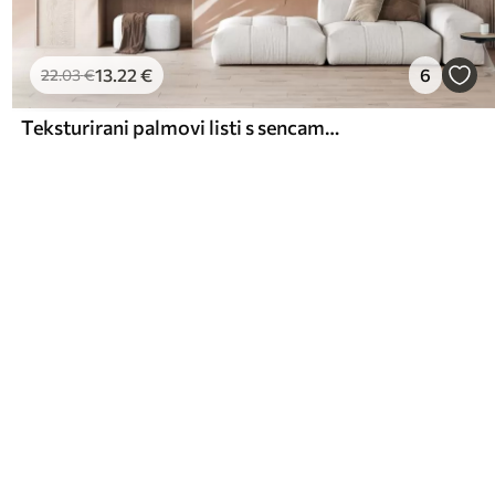
13
.22
€
6
22
.03
€
Teksturirani palmovi listi s sencami, tropsko vzdušje, minimalizem