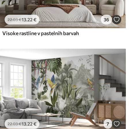
13
.22
€
36
22
.03
€
Visoke rastline v pastelnih barvah
13
.22
€
7
22
.03
€