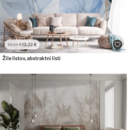
13
.22
€
22
.03
€
Žile listov, abstraktni listi