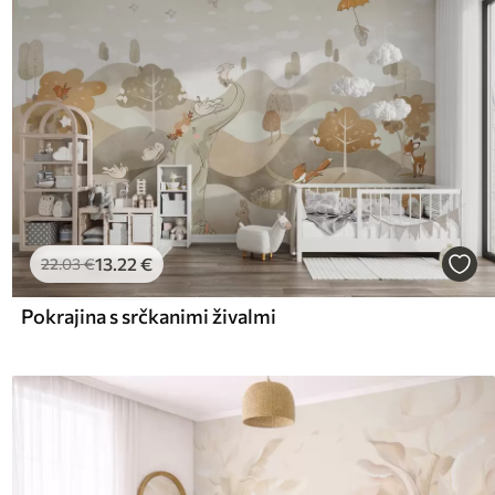
13
.22
€
22
.03
€
Pokrajina s srčkanimi živalmi