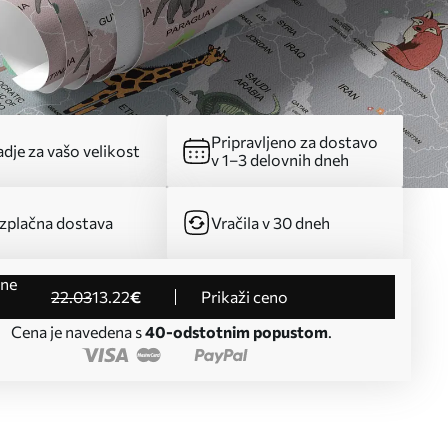
Pripravljeno za dostavo
dje za vašo velikost
v 1–3 delovnih dneh
zplačna dostava
Vračila v 30 dneh
22
.03
13
.22
€
Prikaži ceno
Cena je navedena s
40-odstotnim popustom
.