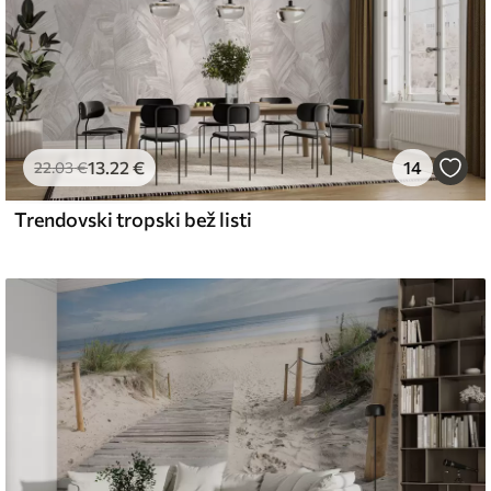
13
.22
€
14
22
.03
€
Trendovski tropski bež listi