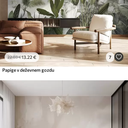
13
.22
€
7
22
.03
€
Papige v deževnem gozdu