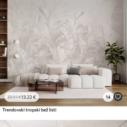
Standard
45
.00
27
.00
€
/m²
Premium
56
.67
34
.00
€
/m²
Premium vinil
65
.00
39
.00
€
/m²
Peel and Stick
81
.67
49
.00
€
/m²
13
.22
€
14
22
.03
€
Trendovski tropski bež listi