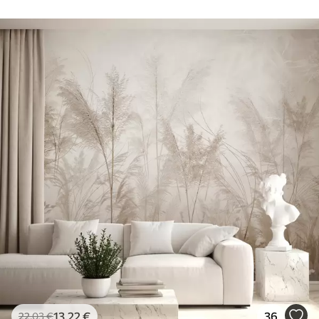
13
.22
€
36
22
.03
€