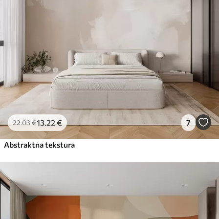
13
.22
€
7
22
.03
€
Abstraktna tekstura