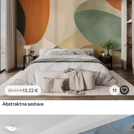
13
.22
€
11
22
.03
€
Abstraktna sestava