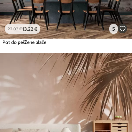
13
.22
€
5
22
.03
€
Pot do peščene plaže