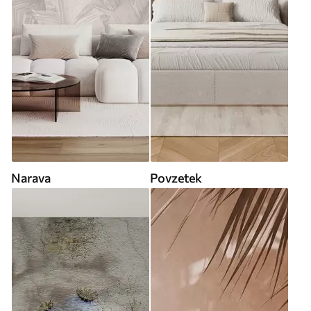
Narava
Povzetek