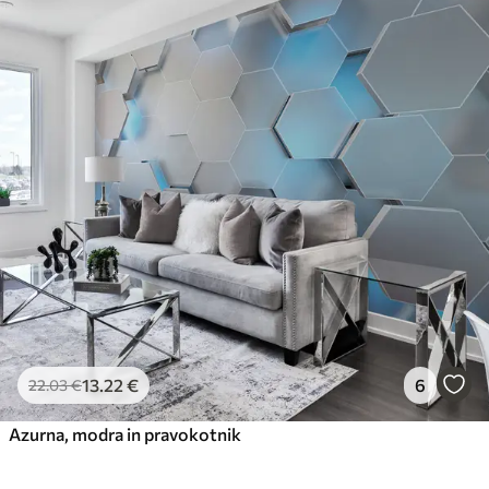
13
.22
€
6
22
.03
€
Azurna, modra in pravokotnik