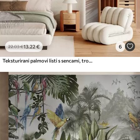
13
.22
€
6
22
.03
€
Teksturirani palmovi listi s sencami, tropsko vzdušje, minimalizem