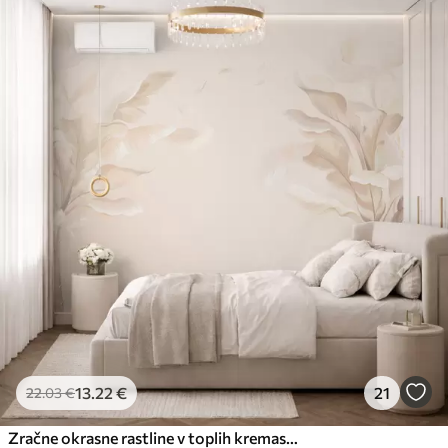
13
.22
€
21
22
.03
€
Zračne okrasne rastline v toplih kremastih odtenkih