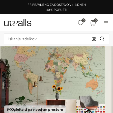
PRIPRAVLJENO ZA DOSTAVO V 1–3 DNEH
40 % POPUSTI
0
0
Oglejte si ga v svojem prostoru