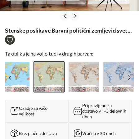
Stenske poslikave Barvni politični zemljevid sveta
z zastavami v poljščini Št. c00004plv1
Ta oblika je na voljo tudi v drugih barvah:
Pripravljeno za
Ozadje za vašo
dostavo v 1–3 delovnih
velikost
dneh
Brezplačna dostava
Vračila v 30 dneh