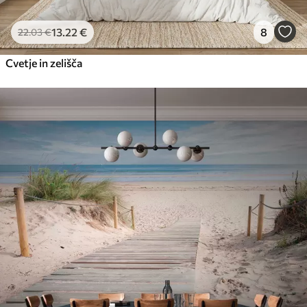
13
.22
€
8
22
.03
€
Cvetje in zelišča