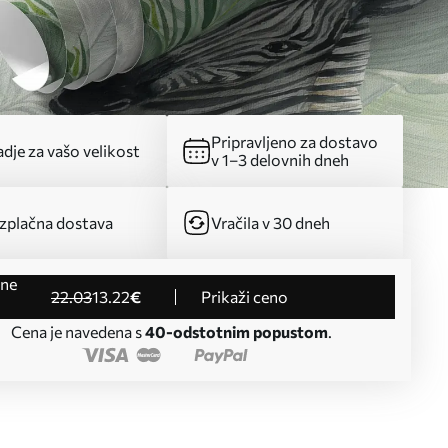
Pripravljeno za dostavo
dje za vašo velikost
v 1–3 delovnih dneh
zplačna dostava
Vračila v 30 dneh
22
.03
13
.22
€
Prikaži ceno
Cena je navedena s
40-odstotnim popustom
.