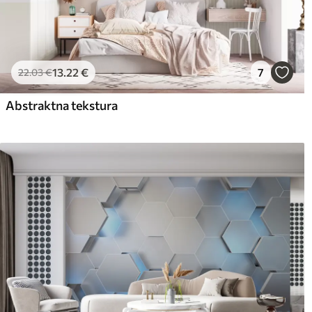
13
.22
€
7
22
.03
€
Abstraktna tekstura