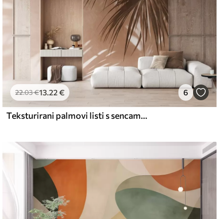
13
.22
€
6
22
.03
€
Teksturirani palmovi listi s sencami, tropsko vzdušje, minimalizem