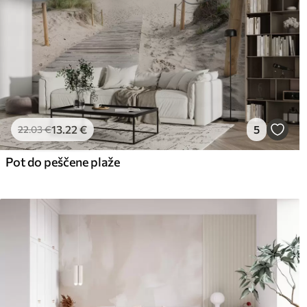
13
.22
€
5
22
.03
€
Pot do peščene plaže