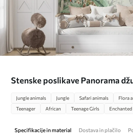
Stenske poslikave Panorama džu
Št. u74709d1
Jungle animals
Jungle
Safari animals
Flora 
Teenager
African
Teenage Girls
Enchanted 
Specifikacije in material
Dostava in plačilo
P