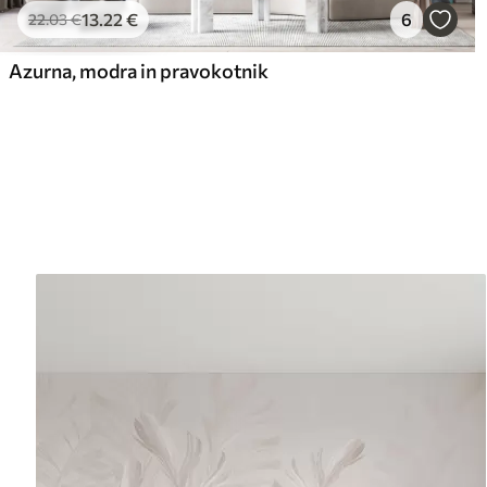
13
.22
€
6
22
.03
€
Azurna, modra in pravokotnik