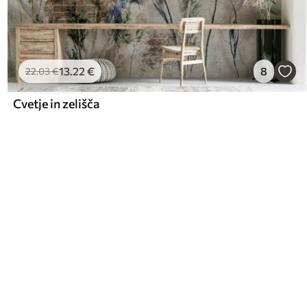
13
.22
€
8
22
.03
€
Cvetje in zelišča