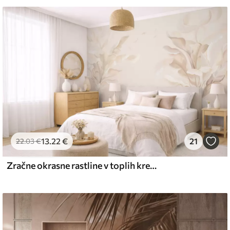
 vodo.
emium
67
34
.00
€
/m²
13
.22
€
21
l and Stick
22
.03
€
67
49
.00
€
/m²
Zračne okrasne rastline v toplih kremastih odtenkih