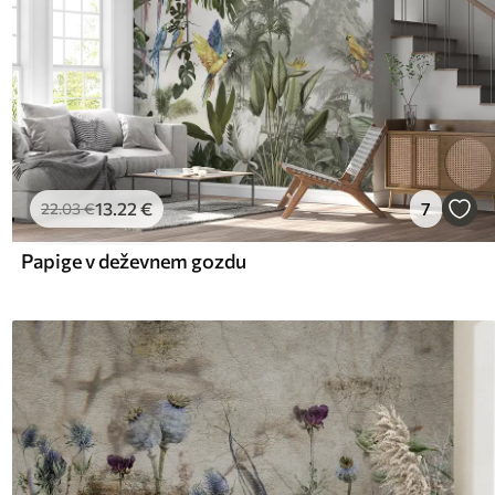
13
.22
€
7
22
.03
€
Papige v deževnem gozdu