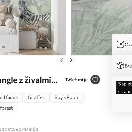
Oza
Bre
ngle z živalmi
1
Všeč mi je
s spletne
strani
and fauna
Giraffes
Boy's Room
forest
ogosta vprašanja