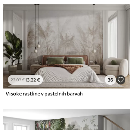
13
.22
€
36
22
.03
€
Visoke rastline v pastelnih barvah