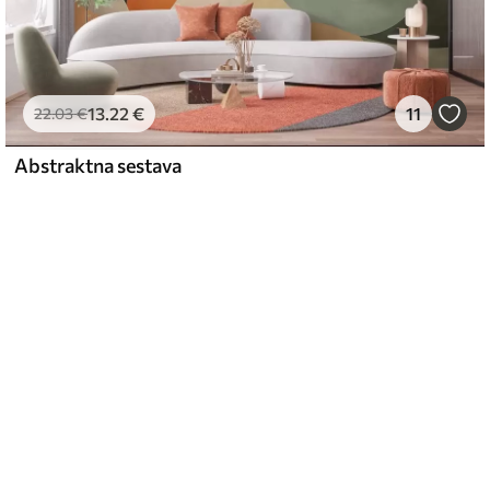
13
.22
€
11
22
.03
€
Abstraktna sestava