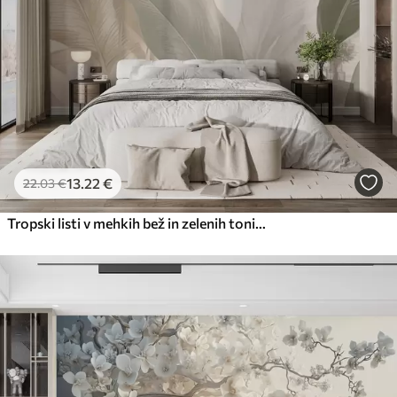
13
.22
€
22
.03
€
Tropski listi v mehkih bež in zelenih tonih z akvarelnim učinkom in nežnimi barvnimi prehodi