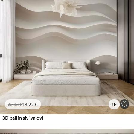
13
.22
€
16
22
.03
€
3D beli in sivi valovi