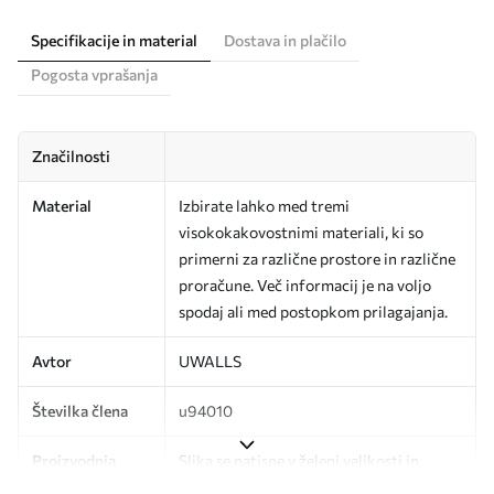
Specifikacije in material
Dostava in plačilo
Pogosta vprašanja
Značilnosti
Material
Izbirate lahko med tremi
visokokakovostnimi materiali, ki so
primerni za različne prostore in različne
proračune. Več informacij je na voljo
spodaj ali med postopkom prilagajanja.
Avtor
UWALLS
Številka člena
u94010
Proizvodnja
Slika se natisne v želeni velikosti in
razreže na enake trakove širine do 50