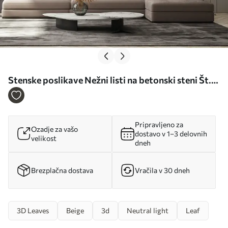
Stenske poslikave Nežni listi na betonski steni Št.
u94010
Pripravljeno za
Ozadje za vašo
dostavo v 1–3 delovnih
velikost
dneh
Brezplačna dostava
Vračila v 30 dneh
3D Leaves
Beige
3d
Neutral light
Leaf