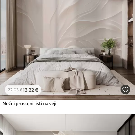
13
.22
€
22
.03
€
Nežni prosojni listi na veji