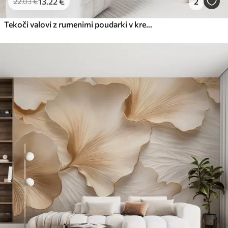
13
.22
€
2
22
.03
€
Tekoči valovi z rumenimi poudarki v kremasti svetlobi