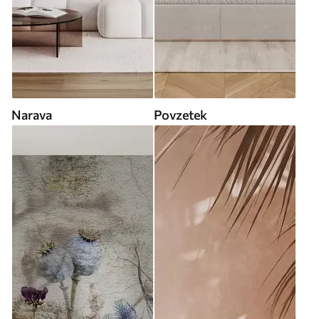
Narava
Povzetek