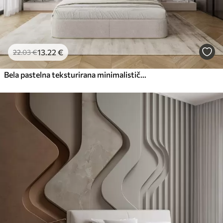
13
.22
€
22
.03
€
Bela pastelna teksturirana minimalistična roža z mehkimi cvetnimi listi, lahka in zračna, na belem ozadju