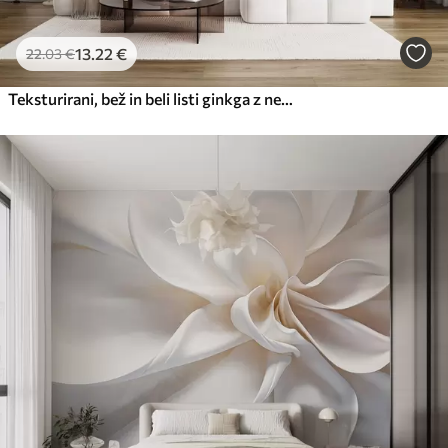
13
.22
€
22
.03
€
Teksturirani, bež in beli listi ginkga z nežnim organskim potiskom