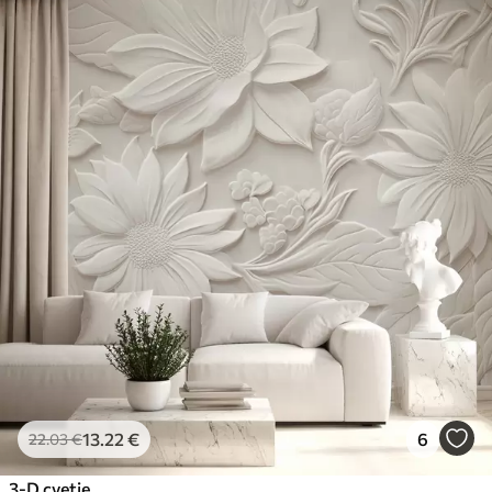
13
.22
€
6
22
.03
€
3-D cvetje