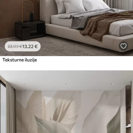
13
.22
€
22
.03
€
Teksturne iluzije