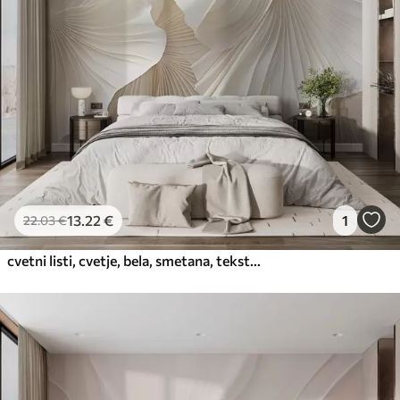
Premium vinil
65
.00
39
.00
€
/m²
Peel and Stick
81
.67
49
.00
€
/m²
13
.22
€
1
22
.03
€
cvetni listi, cvetje, bela, smetana, tekstura, nežnost, dekorativno