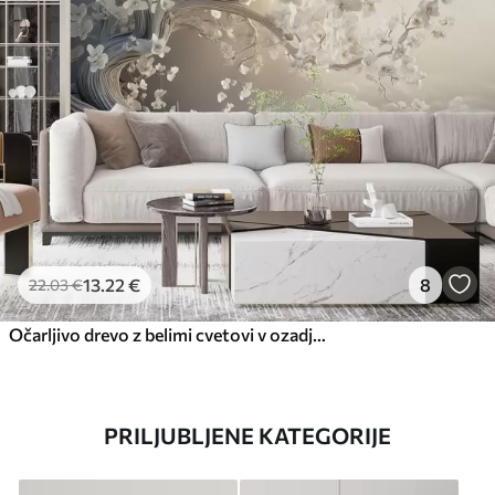
13
.22
€
8
22
.03
€
Očarljivo drevo z belimi cvetovi v ozadju oblakov v zanimivem slogu v nežnih toplih barvah
PRILJUBLJENE KATEGORIJE