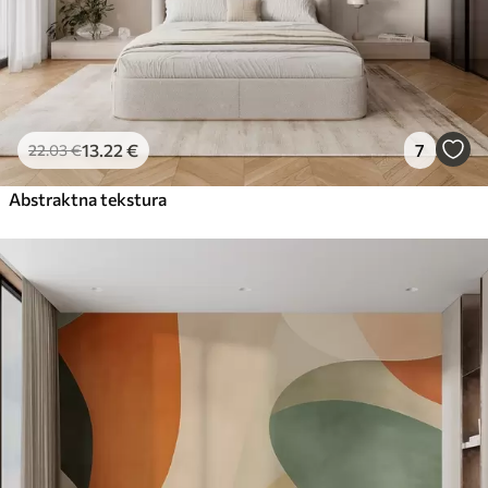
13
.22
€
7
22
.03
€
Abstraktna tekstura