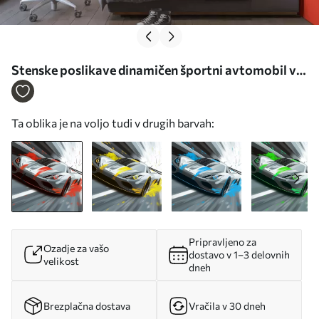
Stenske poslikave dinamičen športni avtomobil v
digitalnem risarskem slogu z rdečimi poudarki Št.
w05069v1
Ta oblika je na voljo tudi v drugih barvah:
Pripravljeno za
Ozadje za vašo
dostavo v 1–3 delovnih
velikost
dneh
Brezplačna dostava
Vračila v 30 dneh