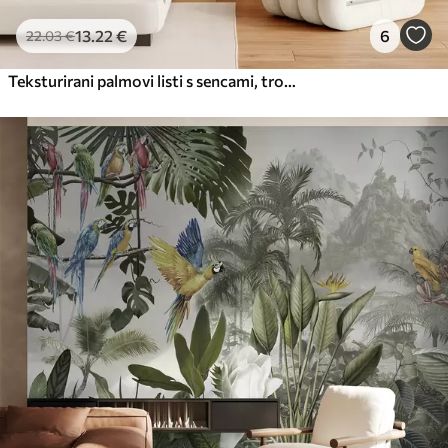
13
.22
€
6
22
.03
€
Teksturirani palmovi listi s sencami, tropsko vzdušje, minimalizem