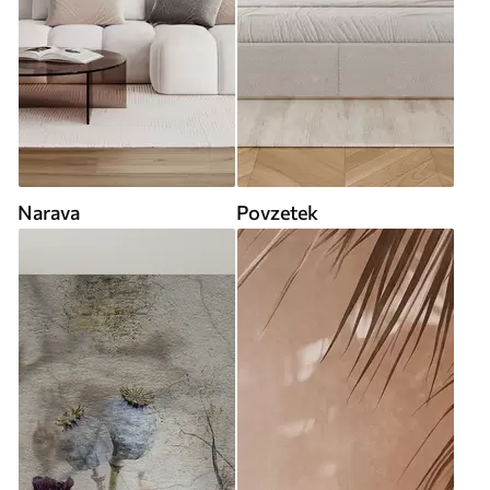
Narava
Povzetek