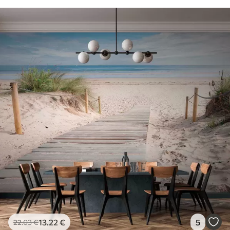
13
.22
€
5
22
.03
€