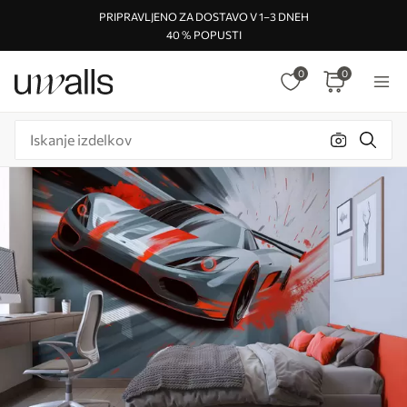
PRIPRAVLJENO ZA DOSTAVO V 1–3 DNEH
40 % POPUSTI
0
0