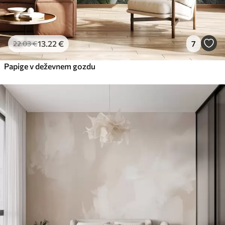
13
.22
€
7
22
.03
€
Papige v deževnem gozdu