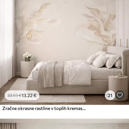
13
.22
€
21
22
.03
€
Zračne okrasne rastline v toplih kremastih odtenkih