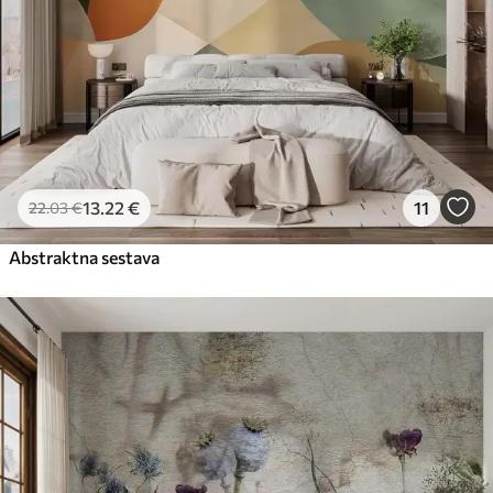
13
.22
€
11
22
.03
€
Abstraktna sestava