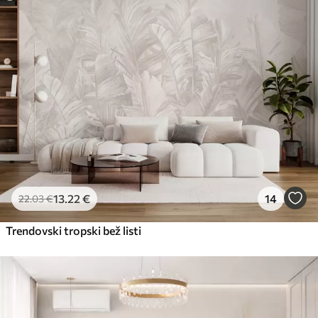
56
.67
34
.00
€
/m²
Premium vinil
65
.00
39
.00
€
/m²
Peel and Stick
81
.67
49
.00
€
/m²
13
.22
€
14
22
.03
€
Trendovski tropski bež listi