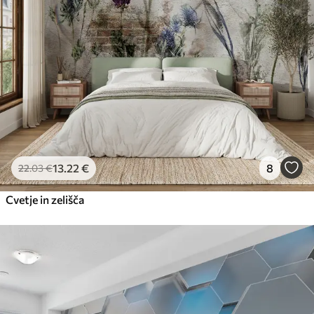
13
.22
€
8
22
.03
€
Cvetje in zelišča