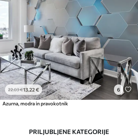
13
.22
€
6
22
.03
€
Azurna, modra in pravokotnik
PRILJUBLJENE KATEGORIJE