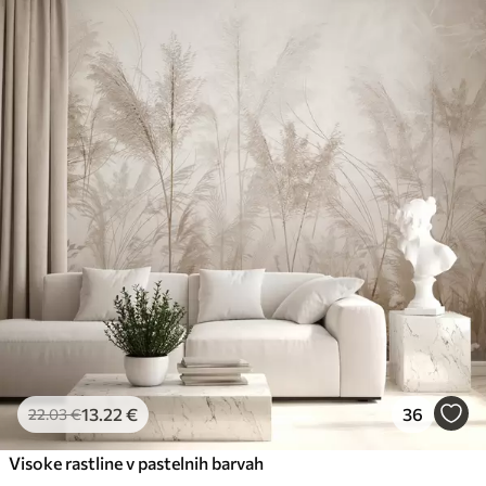
13
.22
€
36
22
.03
€
Visoke rastline v pastelnih barvah