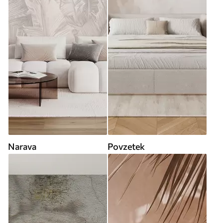
Narava
Povzetek