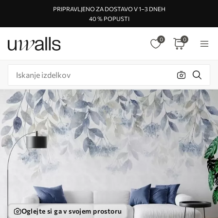
PRIPRAVLJENO ZA DOSTAVO V 1–3 DNEH
40 % POPUSTI
0
0
Oglejte si ga v svojem prostoru