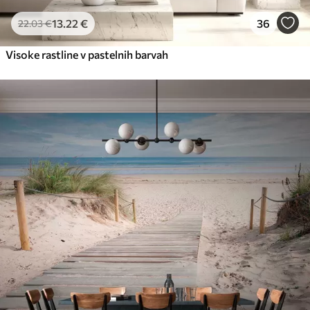
13
.22
€
36
22
.03
€
Visoke rastline v pastelnih barvah