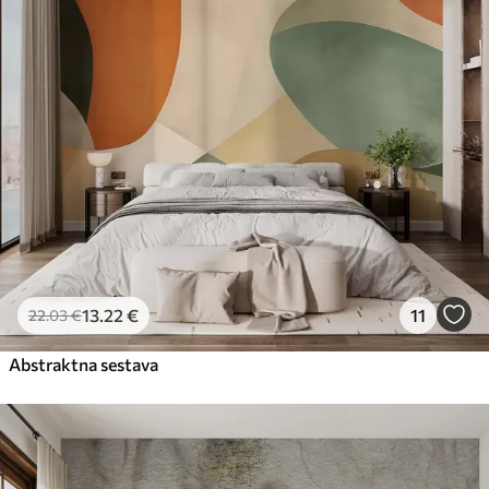
13
.22
€
11
22
.03
€
Abstraktna sestava