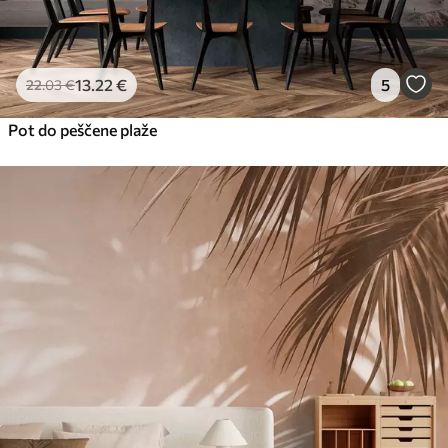
13
.22
€
5
22
.03
€
Pot do peščene plaže