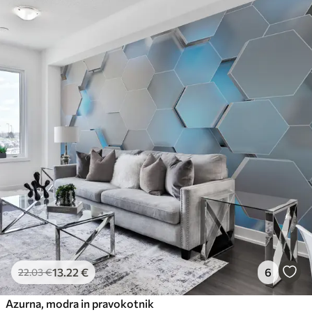
13
.22
€
6
22
.03
€
Azurna, modra in pravokotnik