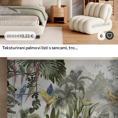
13
.22
€
6
22
.03
€
Teksturirani palmovi listi s sencami, tropsko vzdušje, minimalizem