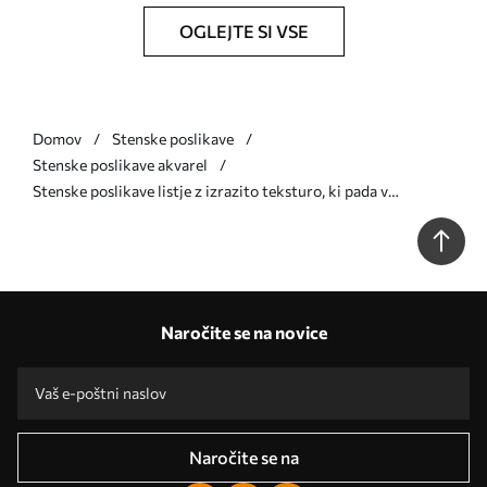
OGLEJTE SI VSE
Domov
Stenske poslikave
Stenske poslikave akvarel
Stenske poslikave listje z izrazito teksturo, ki pada v
kaskadah, s cvetovi v odtenkih modre in bež Št. w05565v1
Naročite se na novice
Naročite se na