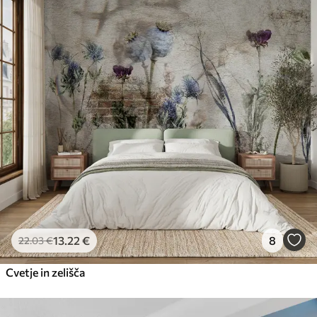
13
.22
€
8
22
.03
€
Cvetje in zelišča