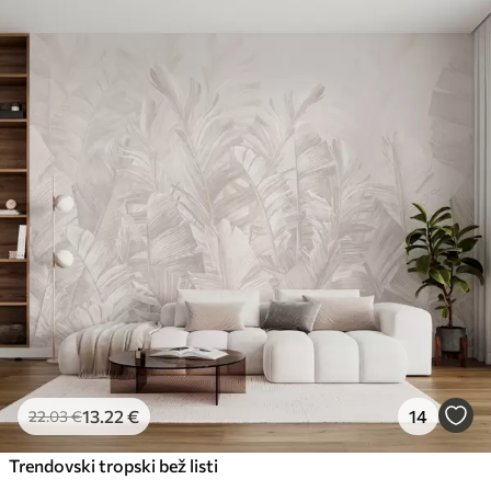
Standard
45
.00
27
.00
€
/m²
Premium
56
.67
34
.00
€
/m²
Premium vinil
65
.00
39
.00
€
/m²
Peel and Stick
81
.67
49
.00
€
/m²
13
.22
€
14
22
.03
€
Trendovski tropski bež listi