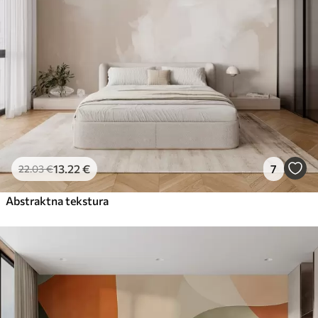
13
.22
€
7
22
.03
€
Abstraktna tekstura