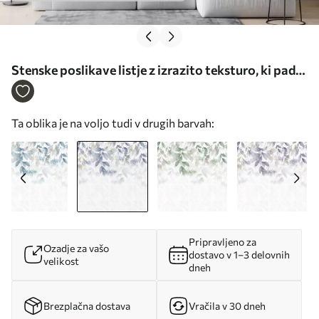
Stenske poslikave listje z izrazito teksturo, ki pada
v kaskadah, s cvetovi v odtenkih modre in bež Št.
w05565v1
Ta oblika je na voljo tudi v drugih barvah:
Pripravljeno za
Ozadje za vašo
dostavo v 1–3 delovnih
velikost
dneh
Brezplačna dostava
Vračila v 30 dneh