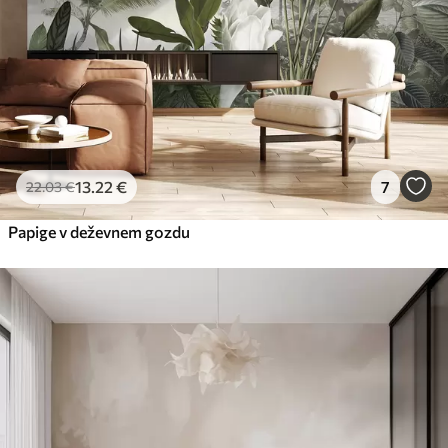
13
.22
€
7
22
.03
€
Papige v deževnem gozdu