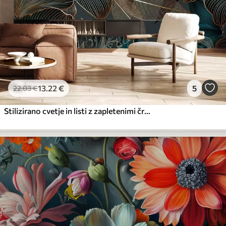
13
.22
€
5
22
.03
€
Stilizirano cvetje in listi z zapletenimi črtami v odtenkih teal in rumene barve na temnem ozadju