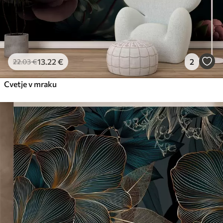
13
.22
€
2
22
.03
€
Cvetje v mraku