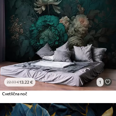
13
.22
€
1
22
.03
€
Cvetlična noč