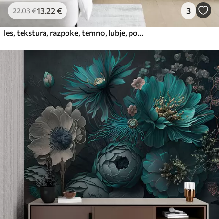
13
.22
€
3
22
.03
€
les, tekstura, razpoke, temno, lubje, površina