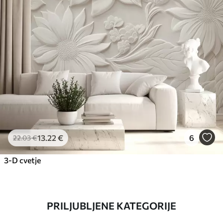
13
.22
€
6
22
.03
€
3-D cvetje
PRILJUBLJENE KATEGORIJE