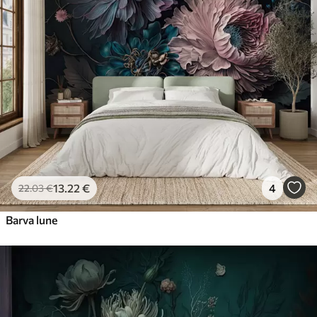
56
.67
34
.00
€
/m²
Premium vinil
65
.00
39
.00
€
/m²
Peel and Stick
81
.67
49
.00
€
/m²
13
.22
€
4
22
.03
€
Barva lune