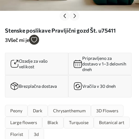
Stenske poslikave Pravljični gozd Št. u75411
3
Všeč mi je
Pripravljeno za
Ozadje za vašo
dostavo v 1–3 delovnih
velikost
dneh
Brezplačna dostava
Vračila v 30 dneh
Peony
Dark
Chrysanthemum
3D Flowers
Large flowers
Black
Turquoise
Botanical art
Florist
3d