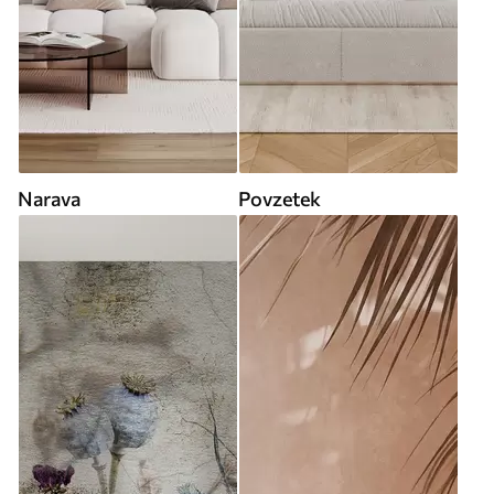
Narava
Povzetek