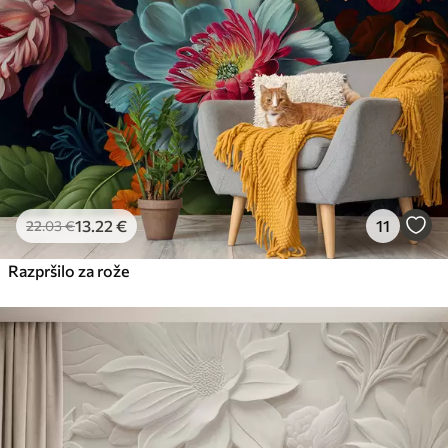
13
.22
€
11
22
.03
€
Razpršilo za rože