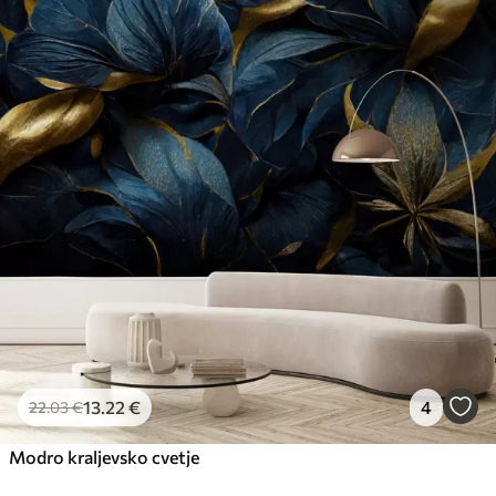
13
.22
€
4
22
.03
€
Modro kraljevsko cvetje