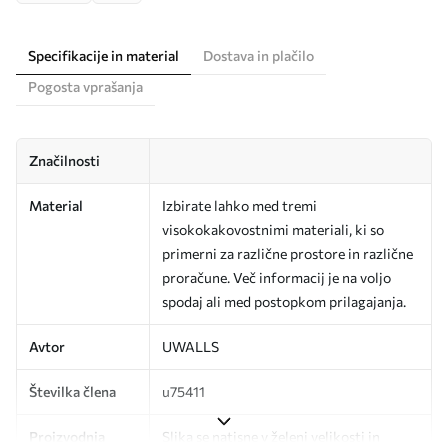
Specifikacije in material
Dostava in plačilo
Pogosta vprašanja
Značilnosti
Material
Izbirate lahko med tremi
visokokakovostnimi materiali, ki so
primerni za različne prostore in različne
proračune. Več informacij je na voljo
spodaj ali med postopkom prilagajanja.
Avtor
UWALLS
Številka člena
u75411
Proizvodnja
Slika se natisne v želeni velikosti in