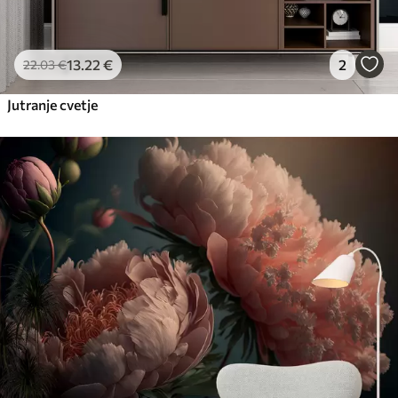
13
.22
€
2
22
.03
€
Jutranje cvetje