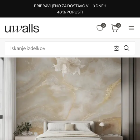
PRIPRAVLJENO ZA DOSTAVO V 1–3 DNEH
40 % POPUSTI
0
0