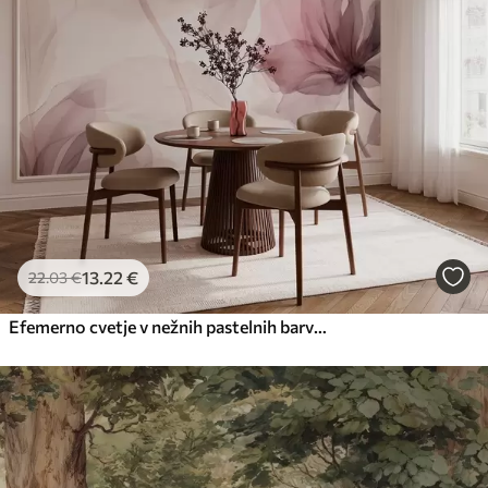
13
.22
€
22
.03
€
Efemerno cvetje v nežnih pastelnih barvah