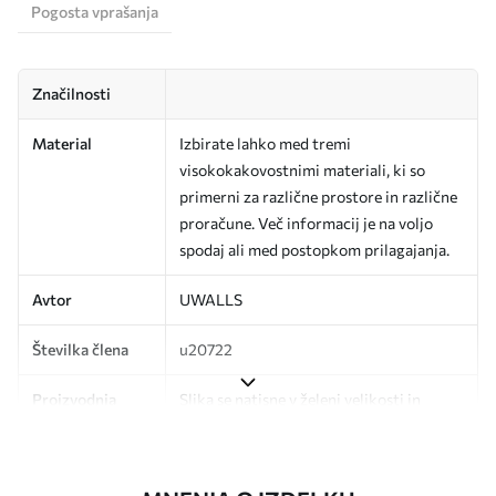
Pogosta vprašanja
Značilnosti
Material
Izbirate lahko med tremi
visokokakovostnimi materiali, ki so
primerni za različne prostore in različne
proračune. Več informacij je na voljo
spodaj ali med postopkom prilagajanja.
Avtor
UWALLS
Številka člena
u20722
Proizvodnja
Slika se natisne v želeni velikosti in
razreže na enake trakove širine do 50
cm.