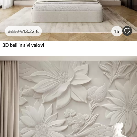
13
.22
€
15
22
.03
€
3D beli in sivi valovi