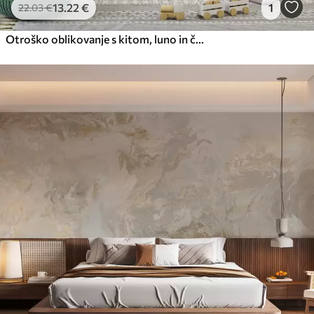
13
.22
€
1
22
.03
€
Otroško oblikovanje s kitom, luno in čolnom z otroki