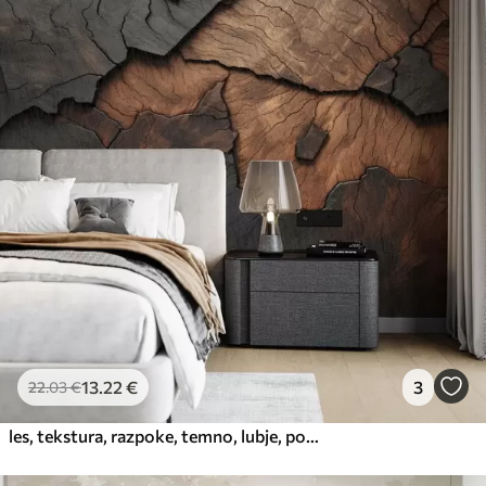
13
.22
€
3
22
.03
€
les, tekstura, razpoke, temno, lubje, površina