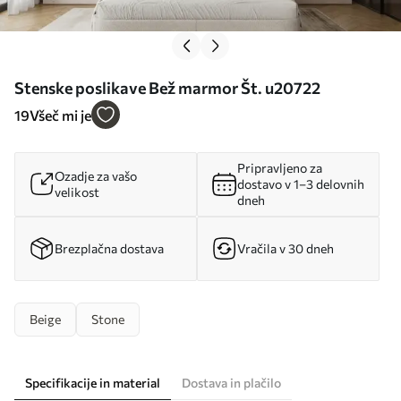
Stenske poslikave Bež marmor Št. u20722
19
Všeč mi je
Pripravljeno za
Ozadje za vašo
dostavo v 1–3 delovnih
velikost
dneh
Brezplačna dostava
Vračila v 30 dneh
Beige
Stone
Specifikacije in material
Dostava in plačilo