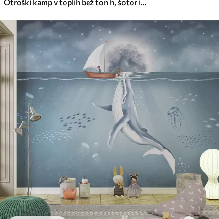
Otroški kamp v toplih bež tonih, šotor in gozdne živali