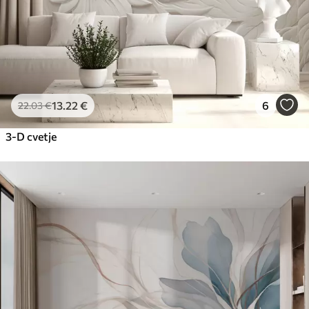
13
.22
€
6
22
.03
€
3-D cvetje