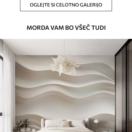
65
.00
39
.00
€
/m²
OGLEJTE SI CELOTNO GALERIJO
Peel and Stick
MORDA VAM BO VŠEČ TUDI
81
.67
49
.00
€
/m²