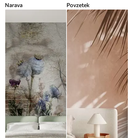
Narava
Povzetek