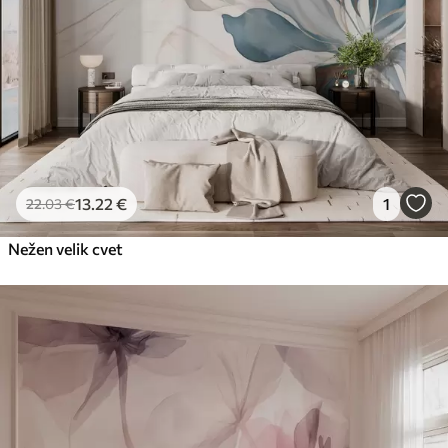
13
.22
€
1
22
.03
€
Nežen velik cvet