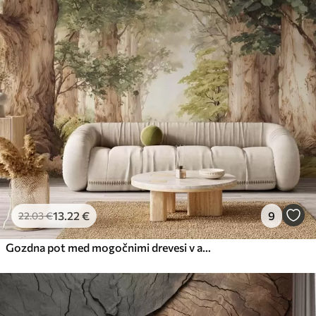
13
.22
€
9
22
.03
€
Gozdna pot med mogočnimi drevesi v akvarelnem slogu