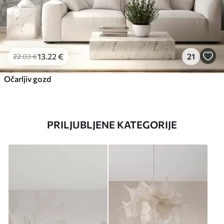
13
.22
€
21
22
.03
€
Očarljiv gozd
PRILJUBLJENE KATEGORIJE