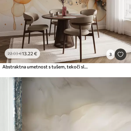
13
.22
€
22
.03
€
3
Abstraktna umetnost s tušem, tekoči slog, bež barvna paleta