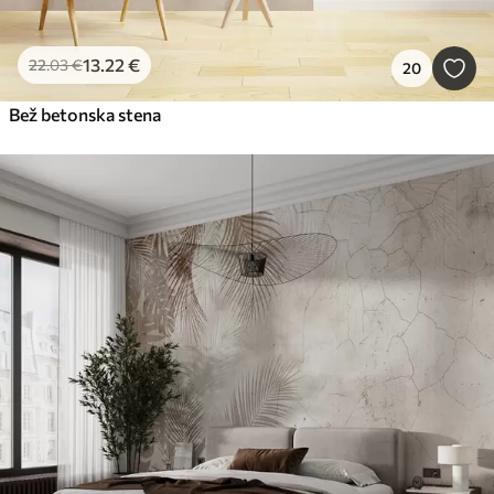
13
.22
€
22
.03
€
20
Bež betonska stena