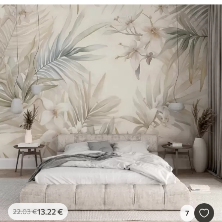
13
.22
€
22
.03
€
7