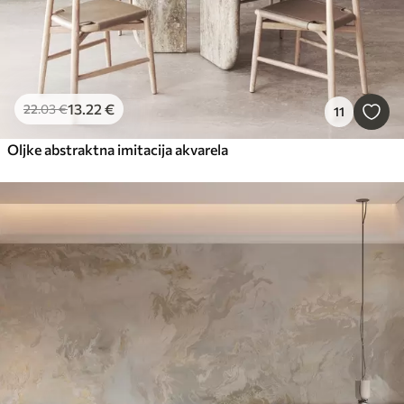
13
.22
€
22
.03
€
11
Oljke abstraktna imitacija akvarela