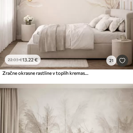
13
.22
€
22
.03
€
21
Zračne okrasne rastline v toplih kremastih odtenkih