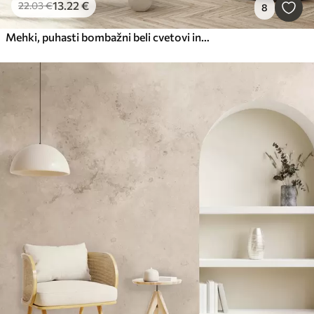
13
.22
€
22
.03
€
8
Mehki, puhasti bombažni beli cvetovi in visoke oranžne trave s kolčki na ozadju v bež barvi z utišano teksturo