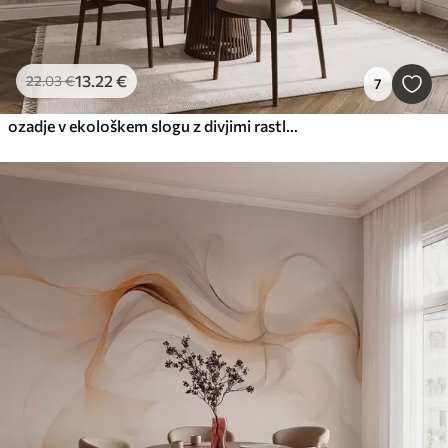
13
.22
€
22
.03
€
7
ozadje v ekološkem slogu z divjimi rastlinami v pastelnih barvah