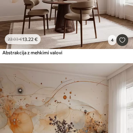
13
.22
€
22
.03
€
4
Abstrakcija z mehkimi valovi