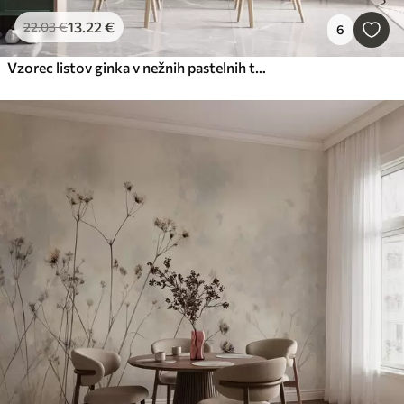
13
.22
€
22
.03
€
6
Vzorec listov ginka v nežnih pastelnih tonih, ki se mešajo z zelenimi, rumenimi in kremnimi odtenki, da ustvarijo lahkoten in zračen občutek