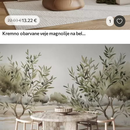
13
.22
€
22
.03
€
1
Kremno obarvane veje magnolije na belem ozadju