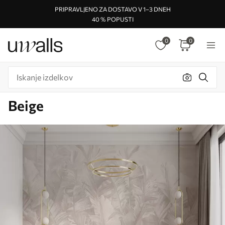
PRIPRAVLJENO ZA DOSTAVO V 1–3 DNEH
40 % POPUSTI
0
0
Beige