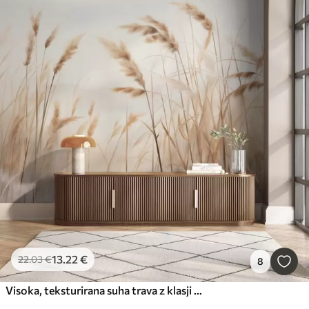
13
.22
€
22
.03
€
8
Visoka, teksturirana suha trava z klasji pšenice na polju pred mehkim, bledim ozadjem