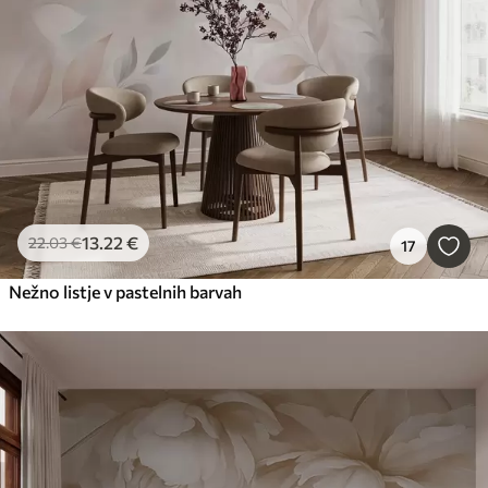
13
.22
€
22
.03
€
17
Nežno listje v pastelnih barvah