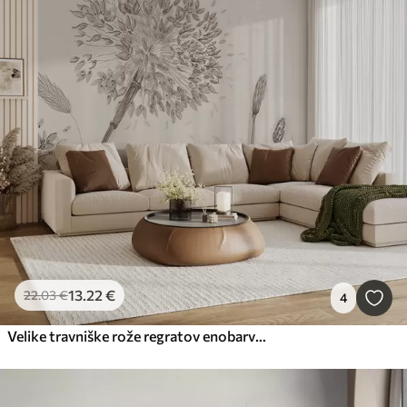
13
.22
€
22
.03
€
4
Velike travniške rože regratov enobarvni slog mansarda minimalizem