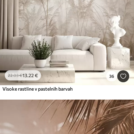
13
.22
€
22
.03
€
36
Visoke rastline v pastelnih barvah