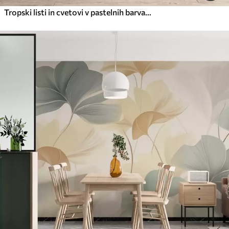
Tropski listi in cvetovi v pastelnih barvah s svetlo zeleno, kremasto in nežno rožnato