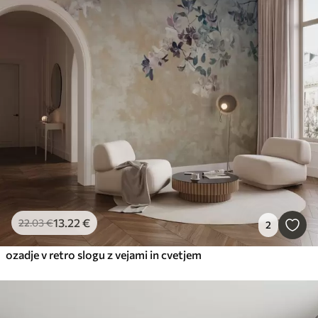
13
.22
€
22
.03
€
2
ozadje v retro slogu z vejami in cvetjem