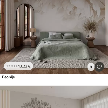
13
.22
€
22
.03
€
9
Peonije