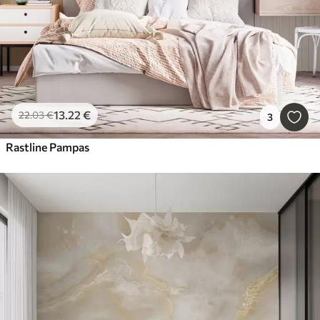
13
.22
€
22
.03
€
3
Rastline Pampas