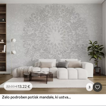
13
.22
€
22
.03
€
3
Zelo podroben potisk mandale, ki ustvarja čudovit in nežen dizajn čipke