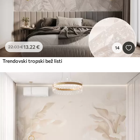
13
.22
€
22
.03
€
14
Trendovski tropski bež listi