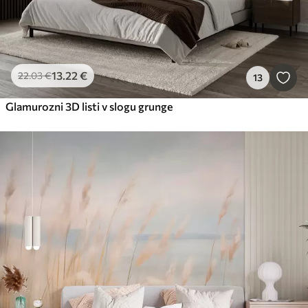
13
.22
€
22
.03
€
13
Glamurozni 3D listi v slogu grunge