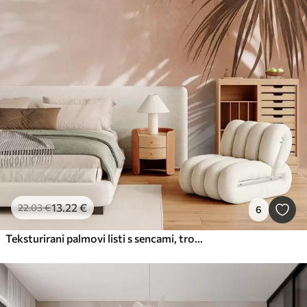
13
.22
€
22
.03
€
6
Teksturirani palmovi listi s sencami, tropsko vzdušje, minimalizem