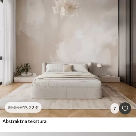
13
.22
€
22
.03
€
7
Abstraktna tekstura