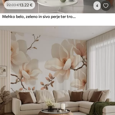
13
.22
€
22
.03
€
4
Mehko belo, zeleno in sivo perje ter tropski listi, ki lebdijo na svetlem ozadju