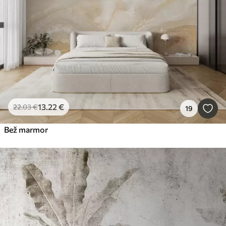
13
.22
€
22
.03
€
19
Bež marmor