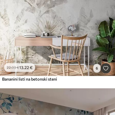
13
.22
€
22
.03
€
6
Bananini listi na betonski steni