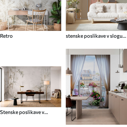
Retro
stenske poslikave v slogu
70. let
Stenske poslikave v
azijskem slogu