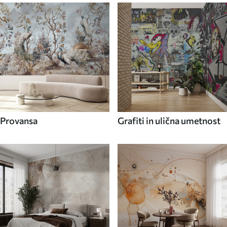
Provansa
Grafiti in ulična umetnost