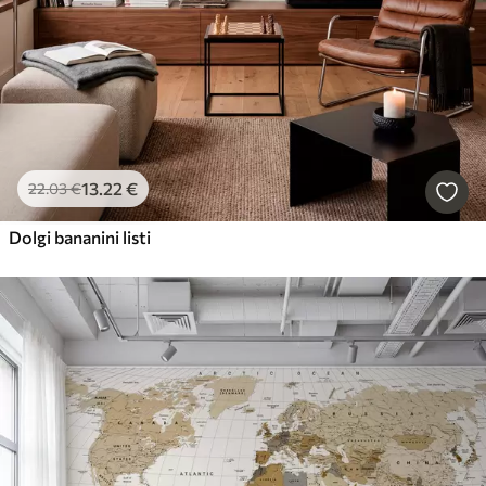
13
.22
€
22
.03
€
Dolgi bananini listi