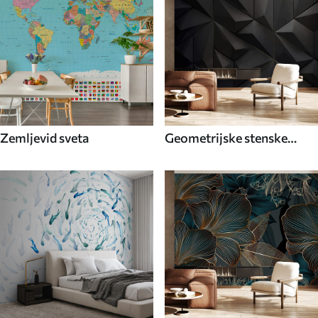
Zemljevid sveta
Geometrijske stenske
poslikave