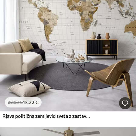
13
.22
€
22
.03
€
Rjava politična zemljevid sveta z zastavami v angleščini