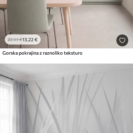
13
.22
€
22
.03
€
Gorska pokrajina z raznoliko teksturo