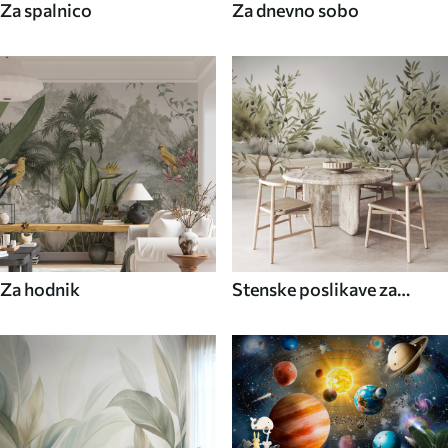
Za spalnico
Za dnevno sobo
Za hodnik
Stenske poslikave za
kuhinjo