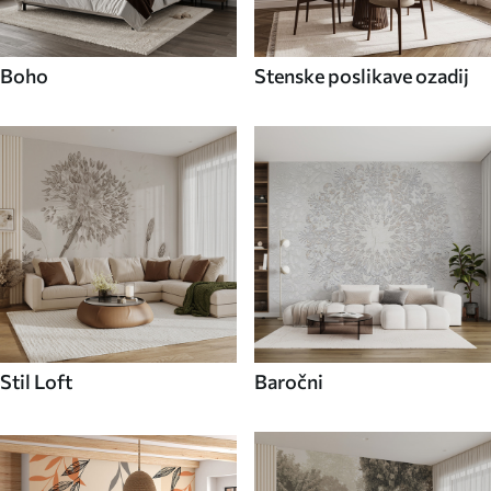
Boho
Stenske poslikave ozadij
Stil Loft
Baročni