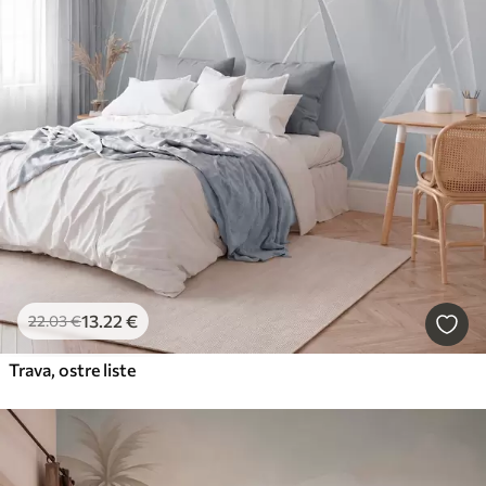
13
.22
€
22
.03
€
Trava, ostre liste