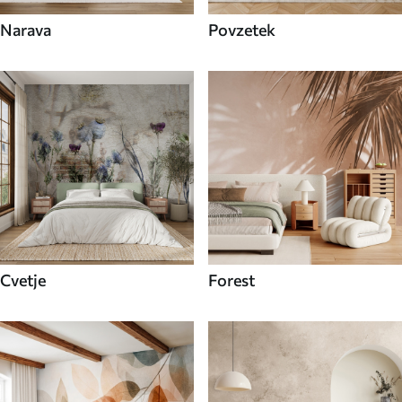
Narava
Povzetek
Cvetje
Forest