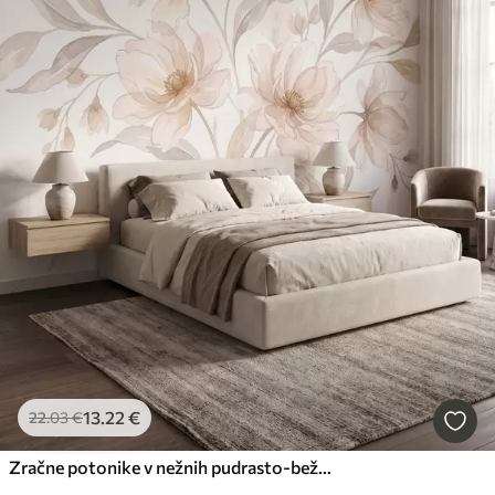
13
.22
€
22
.03
€
Zračne potonike v nežnih pudrasto-bežnih odtenkih