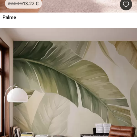
13
.22
€
22
.03
€
Palme