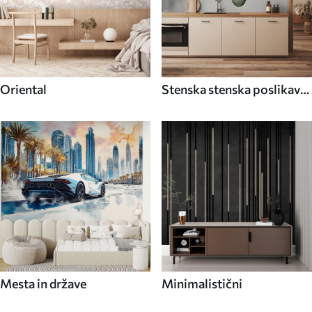
Oriental
Stenska stenska poslikava
Hrana in pijača
Mesta in države
Minimalistični