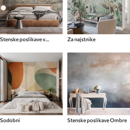
Stenske poslikave v
Za najstnike
industrijskem slogu
Sodobni
Stenske poslikave Ombre