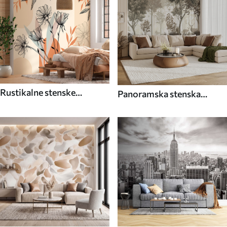
Rustikalne stenske
Panoramska stenska
poslikave
poslikava