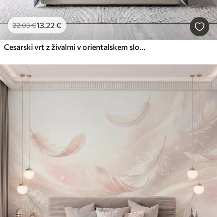
13
.22
€
22
.03
€
Cesarski vrt z živalmi v orientalskem slogu — opica, leopard, tiger, pav in čaplja