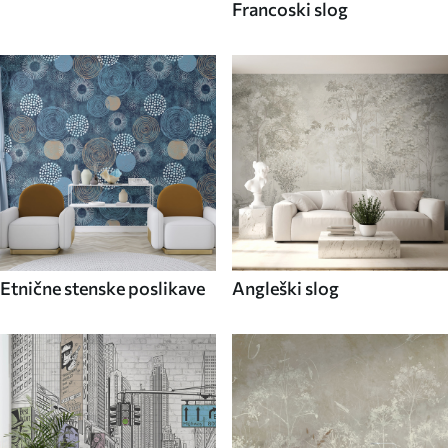
Francoski slog
Etnične stenske poslikave
Angleški slog