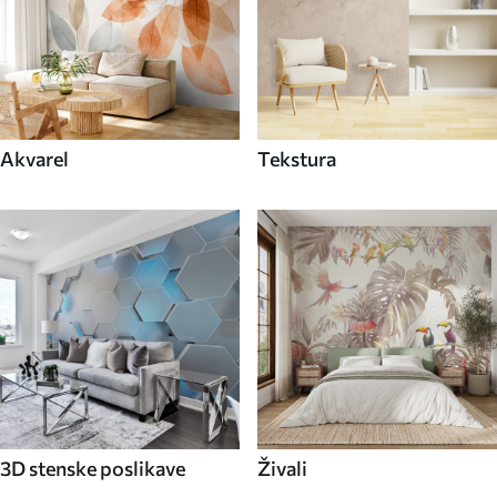
Akvarel
Tekstura
3D stenske poslikave
Živali