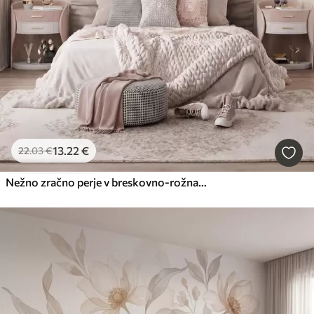
13
.22
€
22
.03
€
Nežno zračno perje v breskovno-rožnati meglici s sijajem