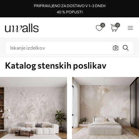
PRIPRAVLJENO ZA DOSTAVO V 1–3 DNEH
40 % POPUSTI
0
0
Katalog stenskih poslikav