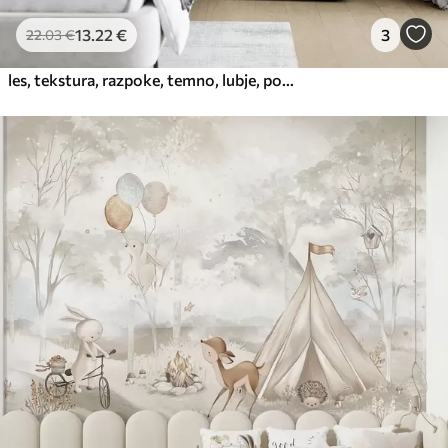
13
.22
€
3
22
.03
€
les, tekstura, razpoke, temno, lubje, površina