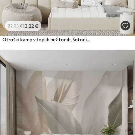
13
.22
€
22
.03
€
Otroški kamp v toplih bež tonih, šotor in gozdne živali