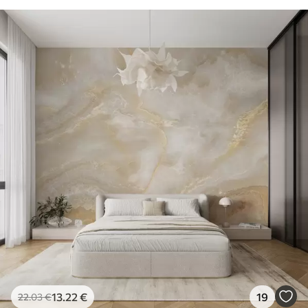
13
.22
€
19
22
.03
€