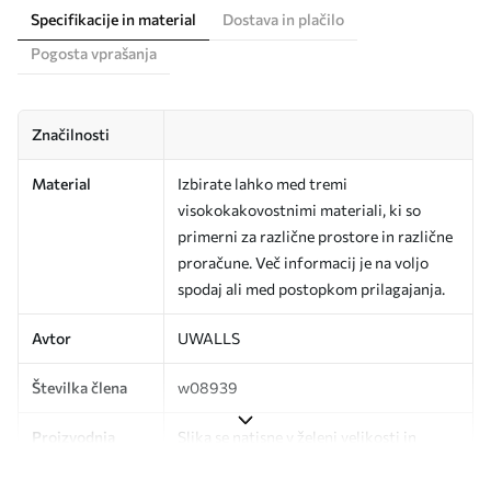
Specifikacije in material
Dostava in plačilo
Pogosta vprašanja
Značilnosti
Material
Izbirate lahko med tremi
visokokakovostnimi materiali, ki so
primerni za različne prostore in različne
proračune. Več informacij je na voljo
spodaj ali med postopkom prilagajanja.
Avtor
UWALLS
Številka člena
w08939
Proizvodnja
Slika se natisne v želeni velikosti in
razreže na enake trakove širine do 50
cm.