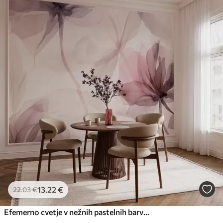
13
.22
€
22
.03
€
Efemerno cvetje v nežnih pastelnih barvah