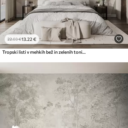
13
.22
€
22
.03
€
Tropski listi v mehkih bež in zelenih tonih z akvarelnim učinkom in nežnimi barvnimi prehodi