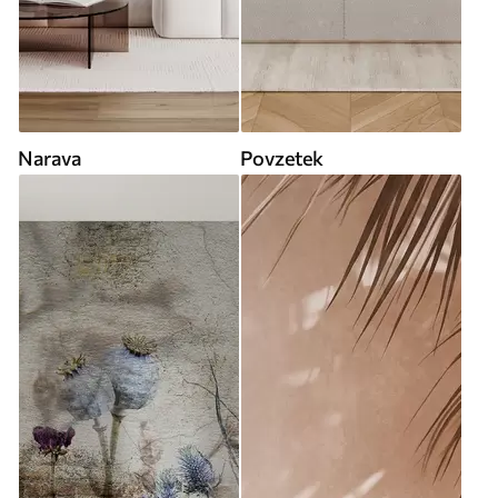
Narava
Povzetek