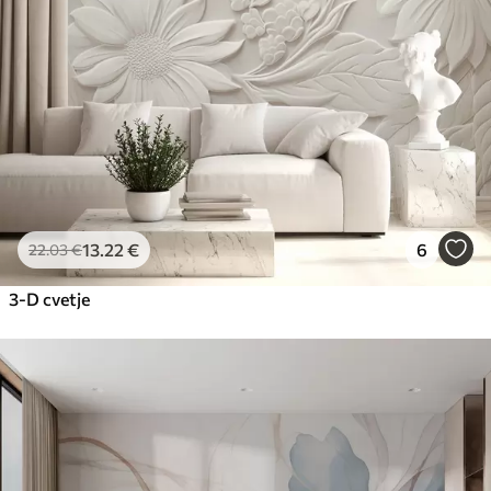
Premium vinil
65
.00
39
.00
€
/m²
Peel and Stick
81
.67
49
.00
€
/m²
13
.22
€
6
22
.03
€
3-D cvetje