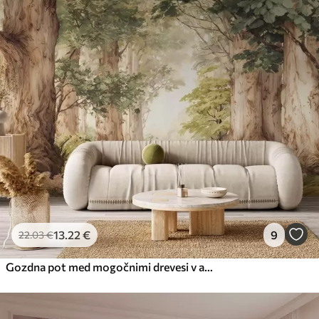
13
.22
€
9
22
.03
€
Gozdna pot med mogočnimi drevesi v akvarelnem slogu