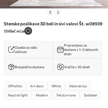
Stenske poslikave 3D beli in sivi valovi Št. w08939
15
Všeč mi je
Pripravljeno za
Ozadje za vašo
dostavo v 1–3 delovnih
velikost
dneh
Brezplačna dostava
Vračila v 30 dneh
Offwhite
Art deco
White
Abstrakcija
Neutral light
Modern
Teksturirane
Sodoben