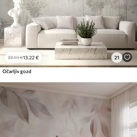
13
.22
€
21
22
.03
€
Očarljiv gozd