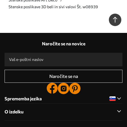
Stenske poslikave 3D beli in sivi valovi Št. w08939
Naročite se na novice
Naročite se na
Sprememba jezika
O izdelku