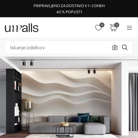
PRIPRAVLJENO ZA DOSTAVO V 1–3 DNEH
40 % POPUSTI
0
0