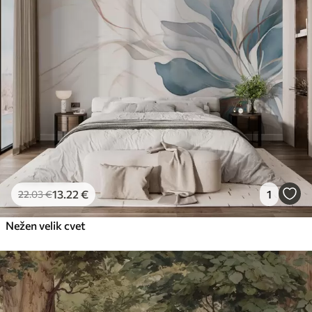
13
.22
€
1
22
.03
€
Nežen velik cvet