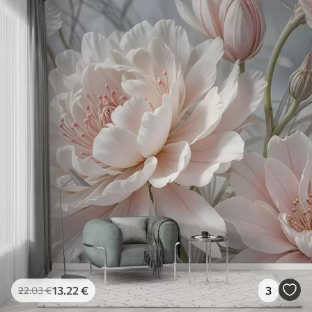
13
.22
€
3
22
.03
€