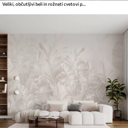
Veliki, občutljivi beli in rožnati cvetovi pivonke z mehkimi, puhastimi cvetnimi listi na zamegljenem sivem ozadju