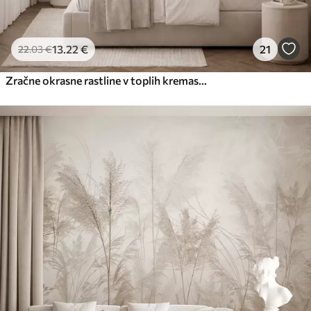
13
.22
€
21
22
.03
€
Zračne okrasne rastline v toplih kremastih odtenkih