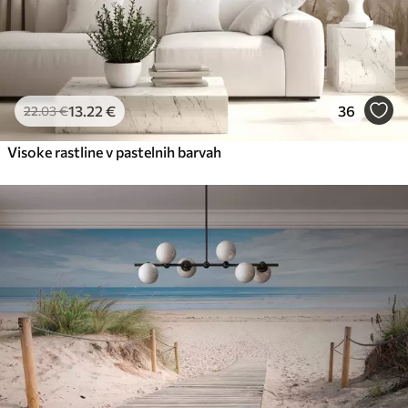
13
.22
€
36
22
.03
€
Visoke rastline v pastelnih barvah