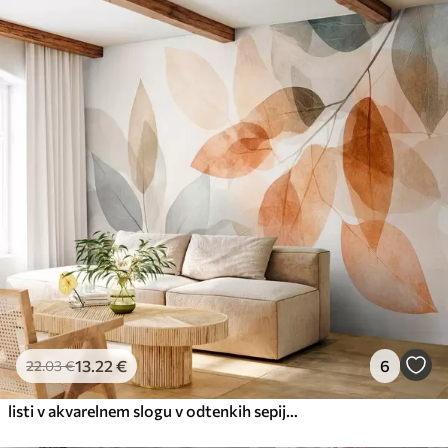
13
.22
€
6
22
.03
€
listi v akvarelnem slogu v odtenkih sepije in sive barve