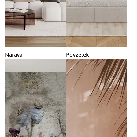
Narava
Povzetek