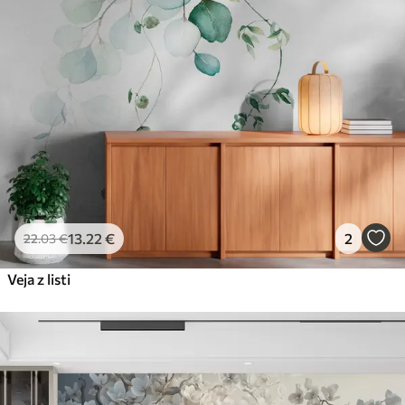
56
.67
34
.00
€
/m²
Premium vinil
65
.00
39
.00
€
/m²
Peel and Stick
81
.67
49
.00
€
/m²
13
.22
€
2
22
.03
€
Veja z listi