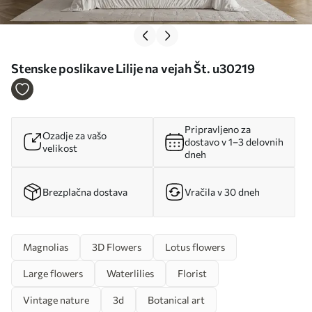
Stenske poslikave Lilije na vejah Št. u30219
Pripravljeno za
Ozadje za vašo
dostavo v 1–3 delovnih
velikost
dneh
Brezplačna dostava
Vračila v 30 dneh
Magnolias
3D Flowers
Lotus flowers
Large flowers
Waterlilies
Florist
Vintage nature
3d
Botanical art