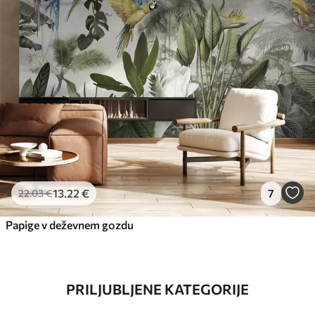
13
.22
€
7
22
.03
€
Papige v deževnem gozdu
PRILJUBLJENE KATEGORIJE