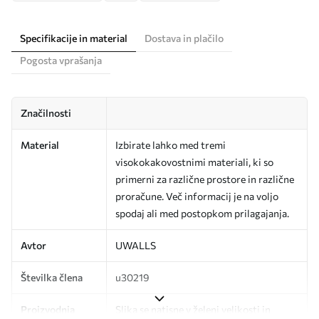
Specifikacije in material
Dostava in plačilo
Pogosta vprašanja
Značilnosti
Material
Izbirate lahko med tremi
visokokakovostnimi materiali, ki so
primerni za različne prostore in različne
proračune. Več informacij je na voljo
spodaj ali med postopkom prilagajanja.
Avtor
UWALLS
Številka člena
u30219
Proizvodnja
Slika se natisne v želeni velikosti in