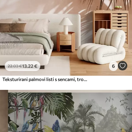
13
.22
€
6
22
.03
€
Teksturirani palmovi listi s sencami, tropsko vzdušje, minimalizem