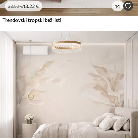
13
.22
€
14
22
.03
€
Trendovski tropski bež listi