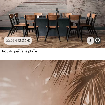
13
.22
€
5
22
.03
€
Pot do peščene plaže