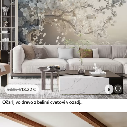
13
.22
€
8
22
.03
€
Očarljivo drevo z belimi cvetovi v ozadju oblakov v zanimivem slogu v nežnih toplih barvah