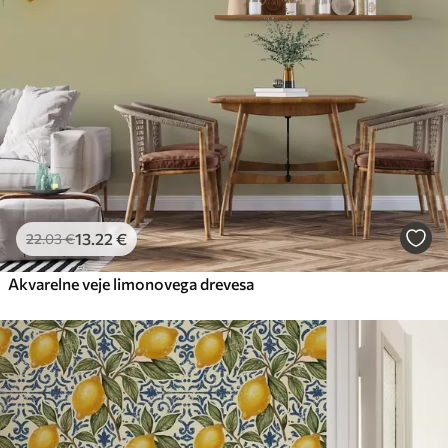
13
.22
€
22
.03
€
Akvarelne veje limonovega drevesa