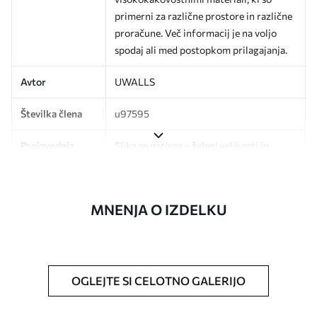
primerni za različne prostore in različne
proračune. Več informacij je na voljo
spodaj ali med postopkom prilagajanja.
Avtor
UWALLS
Številka člena
u97595
Proizvodnja
Slika se natisne v želeni velikosti in
razreže na enake trakove širine do 50
cm.
MNENJA O IZDELKU
Poleg tega
Dodate lahko lak in/ali lepilo za tapete.
Čiščenje
Ozadje lahko nežno očistite z mehko
gobo. Tapete z lakiranim zaključkom
lahko očistite z vodo.
OGLEJTE SI CELOTNO GALERIJO
Način uporabe
Brezhibna uporaba