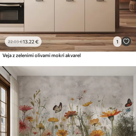
13
.22
€
1
22
.03
€
Veja z zelenimi olivami mokri akvarel