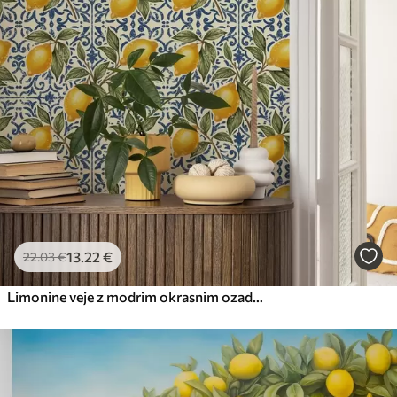
13
.22
€
22
.03
€
Limonine veje z modrim okrasnim ozadjem