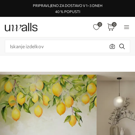
PRIPRAVLJENO ZA DOSTAVO V 1–3 DNEH
40 % POPUSTI
0
0