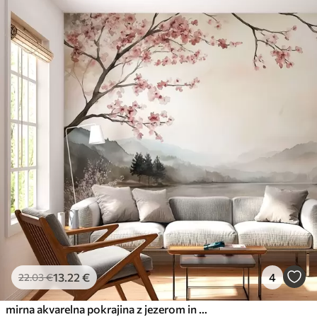
13
.22
€
4
22
.03
€
mirna akvarelna pokrajina z jezerom in cvetočim drevesom