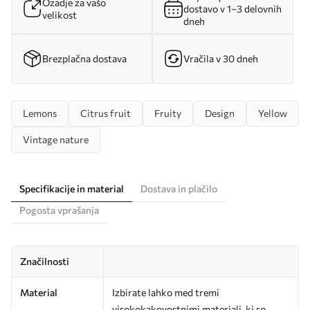
Ozadje za vašo
dostavo v 1–3 delovnih
velikost
dneh
Brezplačna dostava
Vračila v 30 dneh
Lemons
Citrus fruit
Fruity
Design
Yellow
Vintage nature
Specifikacije in material
Dostava in plačilo
Pogosta vprašanja
Značilnosti
Material
Izbirate lahko med tremi
visokokakovostnimi materiali, ki so