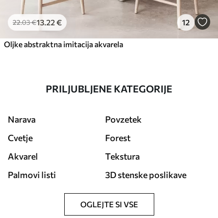
13
.22
€
12
22
.03
€
Oljke abstraktna imitacija akvarela
PRILJUBLJENE KATEGORIJE
Narava
Povzetek
Cvetje
Forest
Akvarel
Tekstura
Palmovi listi
3D stenske poslikave
OGLEJTE SI VSE