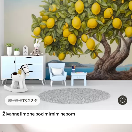
13
.22
€
22
.03
€
Živahne limone pod mirnim nebom