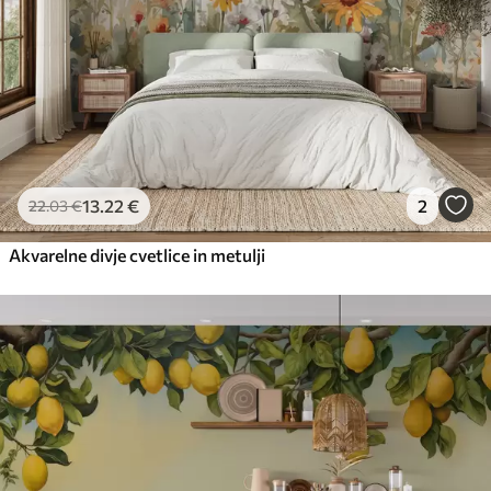
13
.22
€
2
22
.03
€
Akvarelne divje cvetlice in metulji