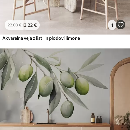
13
.22
€
1
22
.03
€
Akvarelna veja z listi in plodovi limone