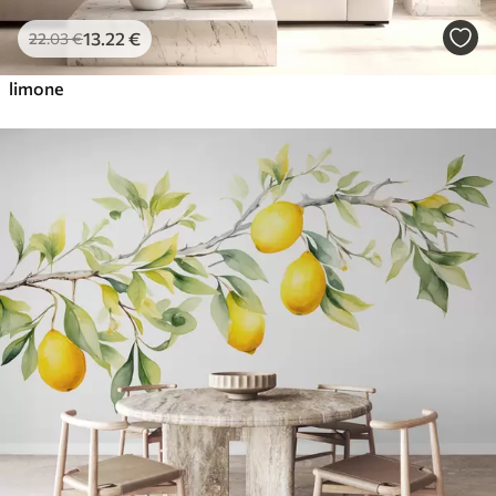
13
.22
€
22
.03
€
limone