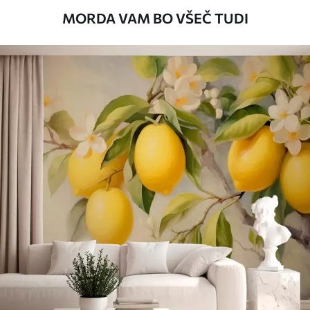
MORDA VAM BO VŠEČ TUDI
Razpoložljivi materiali
Standard
45
.00
27
.00
€
/m²
Premium
56
.67
34
.00
€
/m²
Premium vinil
65
.00
39
.00
€
/m²
Peel and Stick
81
.67
49
.00
€
/m²