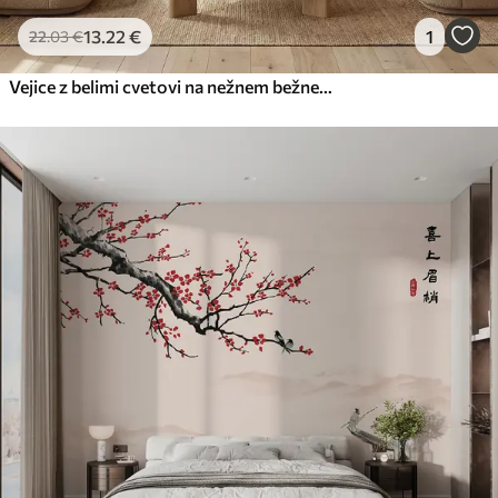
13
.22
€
1
22
.03
€
Vejice z belimi cvetovi na nežnem bežnem ozadju