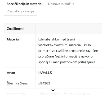
Specifikacije in material
Dostava in plačilo
Pogosta vprašanja
Značilnosti
Material
Izbirate lahko med tremi
visokokakovostnimi materiali, ki so
primerni za različne prostore in različne
proračune. Več informacij je na voljo
spodaj ali med postopkom prilagajanja.
Avtor
UWALLS
Številka člena
u94363
Proizvodnja
Slika se natisne v želeni velikosti in
razreže na enake trakove širine do 50
cm.