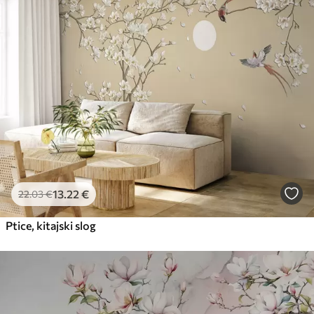
13
.22
€
22
.03
€
Ptice, kitajski slog