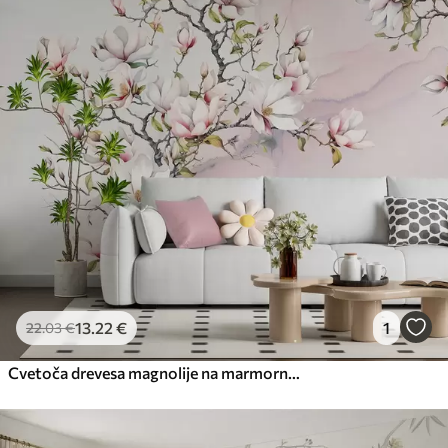
13
.22
€
1
22
.03
€
Cvetoča drevesa magnolije na marmornatem ozadju