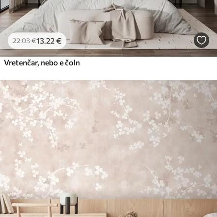
13
.22
€
22
.03
€
Vretenčar, nebo e čoln