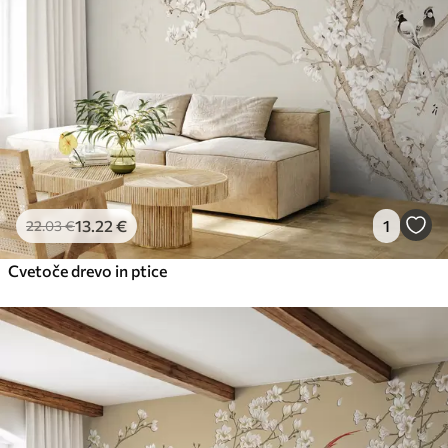
Premium vinil
65
.00
39
.00
€
/m²
Peel and Stick
81
.67
49
.00
€
/m²
13
.22
€
1
22
.03
€
Cvetoče drevo in ptice