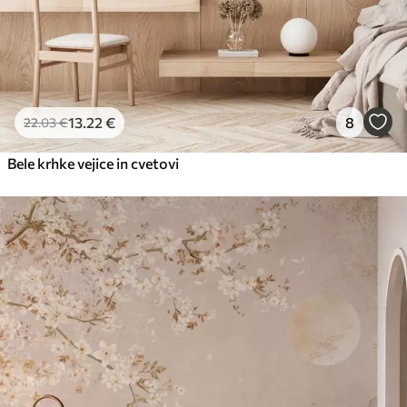
13
.22
€
8
22
.03
€
Bele krhke vejice in cvetovi