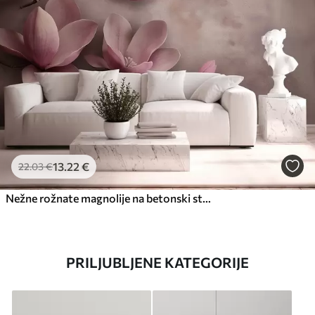
13
.22
€
22
.03
€
Nežne rožnate magnolije na betonski steni
PRILJUBLJENE KATEGORIJE