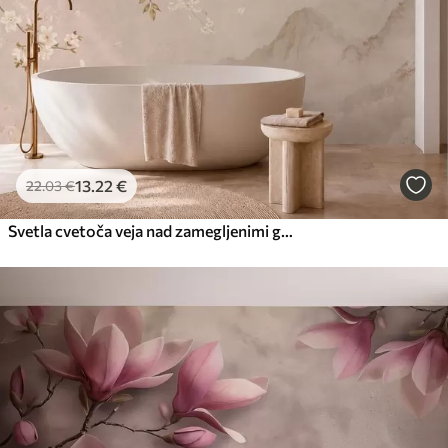
13
.22
€
22
.03
€
Svetla cvetoča veja nad zamegljenimi gorami in soncem