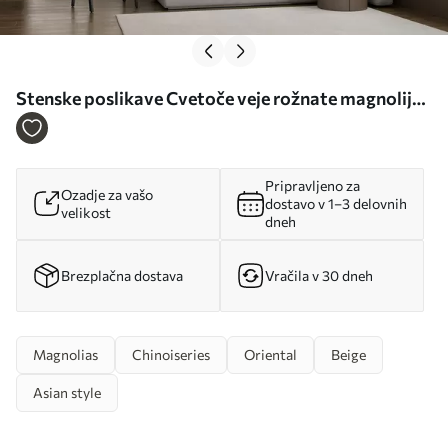
Stenske poslikave Cvetoče veje rožnate magnolije
Št. u94363
Pripravljeno za
Ozadje za vašo
dostavo v 1–3 delovnih
velikost
dneh
Brezplačna dostava
Vračila v 30 dneh
Magnolias
Chinoiseries
Oriental
Beige
Asian style