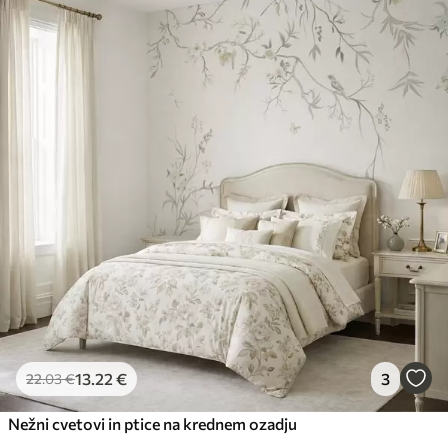
13
.22
€
3
22
.03
€
Nežni cvetovi in ptice na krednem ozadju