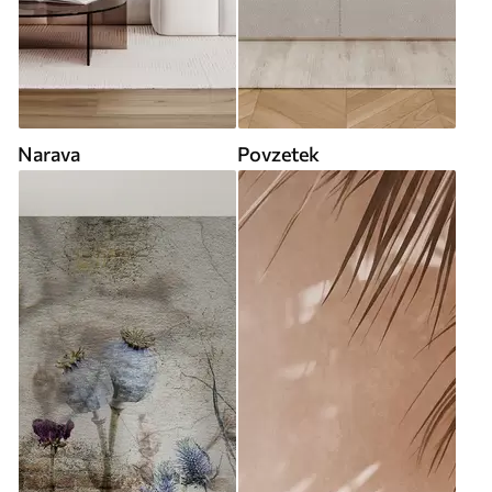
Narava
Povzetek