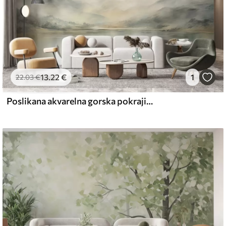
13
.22
€
1
22
.03
€
Poslikana akvarelna gorska pokrajina