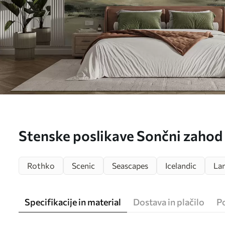
Stenske poslikave Sončni zahod 
eleganten minimalizem in mansa
Rothko
Scenic
Seascapes
Icelandic
La
Specifikacije in material
Dostava in plačilo
P