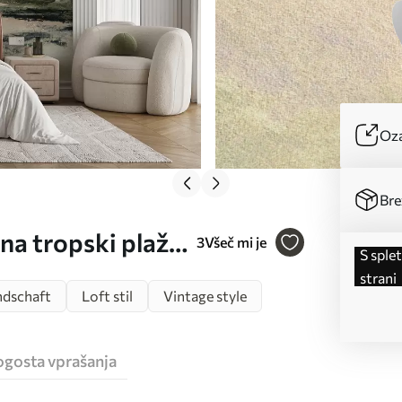
Oza
Bre
na tropski plaži
3
Všeč mi je
s spletne
rda Št. u97451
strani
ndschaft
Loft stil
Vintage style
ogosta vprašanja