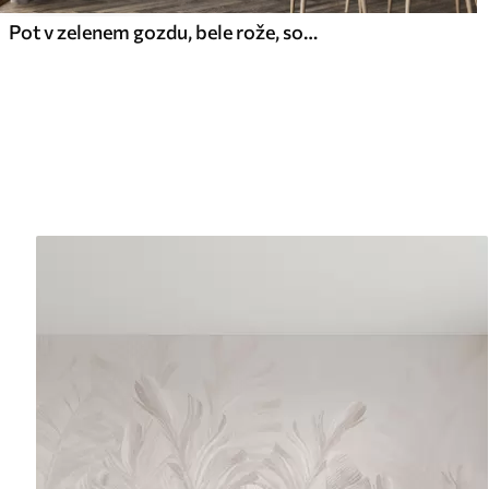
Pot v zelenem gozdu, bele rože, sončna svetloba, risba v akrilnem slogu