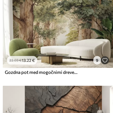
13
.22
€
9
22
.03
€
Gozdna pot med mogočnimi drevesi v akvarelnem slogu