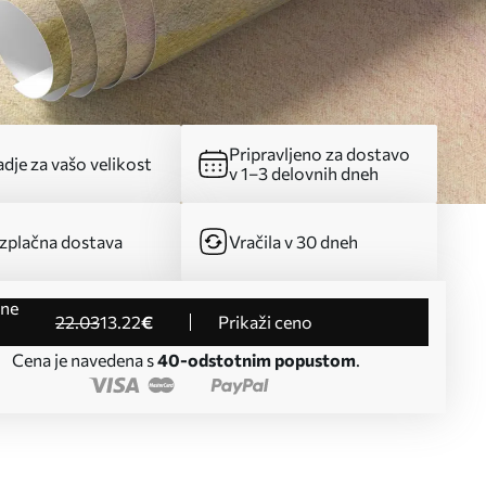
Pripravljeno za dostavo
dje za vašo velikost
v 1–3 delovnih dneh
zplačna dostava
Vračila v 30 dneh
22
.03
13
.22
€
Prikaži ceno
Cena je navedena s
40-odstotnim popustom
.