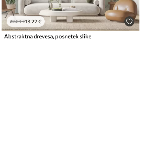
13
.22
€
22
.03
€
Abstraktna drevesa, posnetek slike