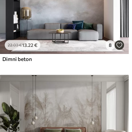
13
.22
€
8
22
.03
€
Dimni beton