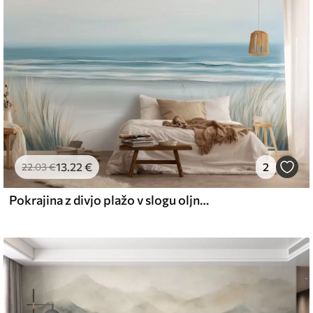
emium
67
34
.00
€
/m²
13
.22
€
2
l and Stick
22
.03
€
67
49
.00
€
/m²
Pokrajina z divjo plažo v slogu oljne slike