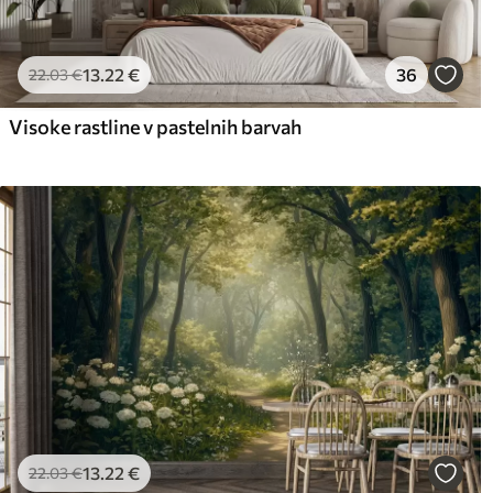
13
.22
€
36
22
.03
€
Visoke rastline v pastelnih barvah
13
.22
€
22
.03
€