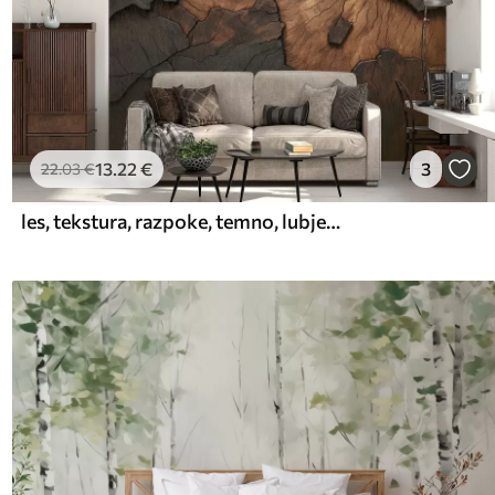
13
.22
€
3
22
.03
€
les, tekstura, razpoke, temno, lubje, površina