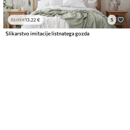
13
.22
€
5
22
.03
€
Slikarstvo imitacije listnatega gozda