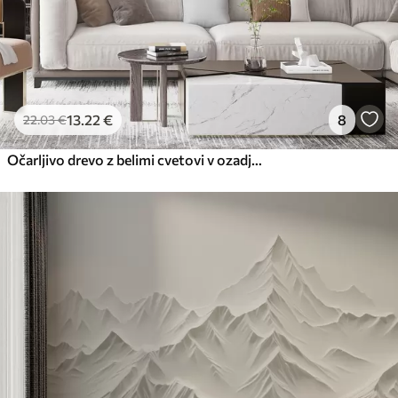
13
.22
€
8
22
.03
€
Očarljivo drevo z belimi cvetovi v ozadju oblakov v zanimivem slogu v nežnih toplih barvah