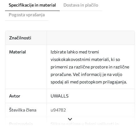
Specifikacije in material
Dostava in plačilo
Pogosta vprašanja
Značilnosti
Material
Izbirate lahko med tremi
visokokakovostnimi materiali, ki so
primerni za različne prostore in različne
proračune. Več informacij je na voljo
spodaj ali med postopkom prilagajanja.
Avtor
UWALLS
Številka člena
u94782
Proizvodnja
Slika se natisne v želeni velikosti in
razreže na enake trakove širine do 50
cm.