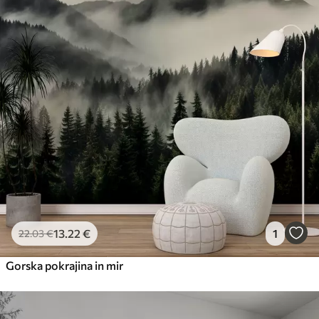
13
.22
€
1
22
.03
€
Gorska pokrajina in mir