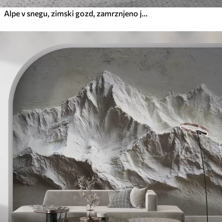
Alpe v snegu, zimski gozd, zamrznjeno jezero, modra barvna paleta