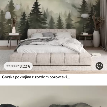
13
.22
€
22
.03
€
Gorska pokrajina z gozdom borovcev in večplastnimi gorami ob zori z rahlo meglo akvarelna imitacija umetnosti