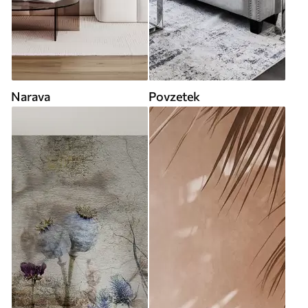
Narava
Povzetek