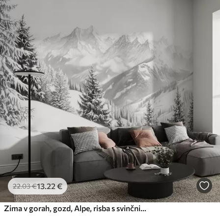
13
.22
€
22
.03
€
Zima v gorah, gozd, Alpe, risba s svinčnikom, naravne pokrajine