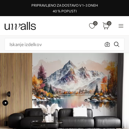
PRIPRAVLJENO ZA DOSTAVO V 1–3 DNEH
40 % POPUSTI
0
0