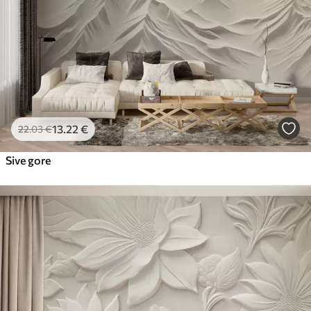
13
.22
€
22
.03
€
Sive gore