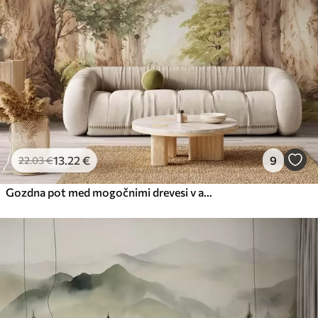
Premium vinil
65
.00
39
.00
€
/m²
Peel and Stick
81
.67
49
.00
€
/m²
13
.22
€
9
22
.03
€
Gozdna pot med mogočnimi drevesi v akvarelnem slogu