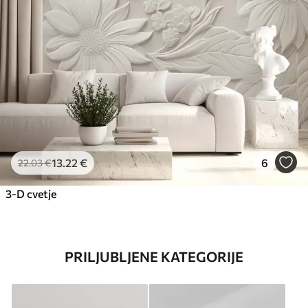
13
.22
€
6
22
.03
€
3-D cvetje
PRILJUBLJENE KATEGORIJE