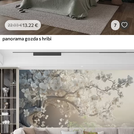
13
.22
€
7
22
.03
€
panorama gozda s hribi