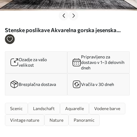
Stenske poslikave Akvarelna gorska jesenska
pokrajina s snegom na vrhovih Št. u94782
Pripravljeno za
Ozadje za vašo
dostavo v 1–3 delovnih
velikost
dneh
Brezplačna dostava
Vračila v 30 dneh
Scenic
Landschaft
Aquarelle
Vodene barve
Vintage nature
Nature
Panoramic