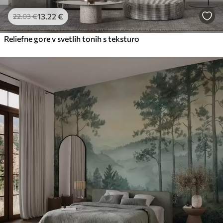
13
.22
€
22
.03
€
Reliefne gore v svetlih tonih s teksturo