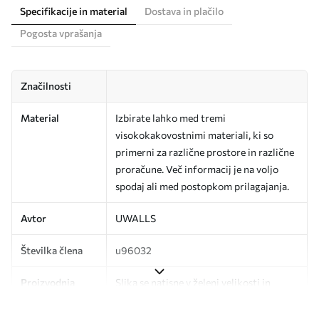
Specifikacije in material
Dostava in plačilo
Pogosta vprašanja
Značilnosti
Material
Izbirate lahko med tremi
visokokakovostnimi materiali, ki so
primerni za različne prostore in različne
proračune. Več informacij je na voljo
spodaj ali med postopkom prilagajanja.
Avtor
UWALLS
Številka člena
u96032
Proizvodnja
Slika se natisne v želeni velikosti in
razreže na enake trakove širine do 50
cm.