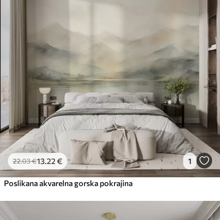
13
.22
€
1
22
.03
€
Poslikana akvarelna gorska pokrajina