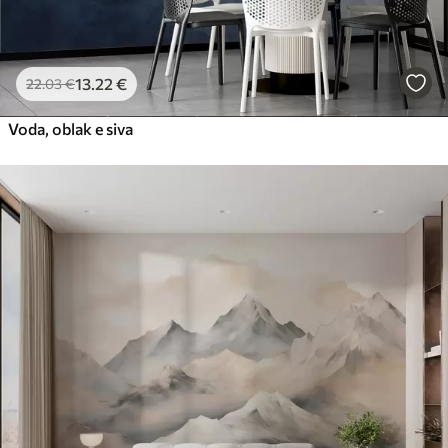
13
.22
€
22
.03
€
Voda, oblak e siva