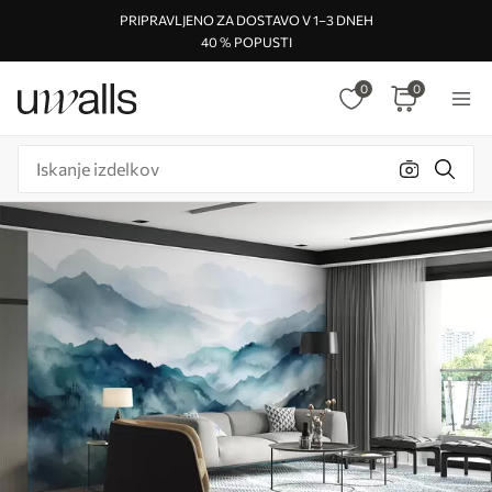
PRIPRAVLJENO ZA DOSTAVO V 1–3 DNEH
40 % POPUSTI
0
0