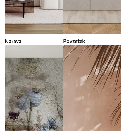
Narava
Povzetek