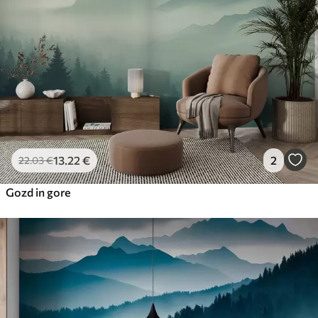
Premium vinil
65
.00
39
.00
€
/m²
Peel and Stick
81
.67
49
.00
€
/m²
13
.22
€
2
22
.03
€
Gozd in gore