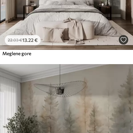
13
.22
€
22
.03
€
Meglene gore