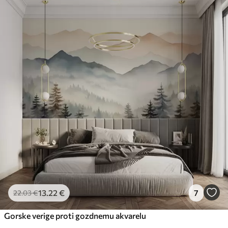
13
.22
€
7
22
.03
€
Gorske verige proti gozdnemu akvarelu