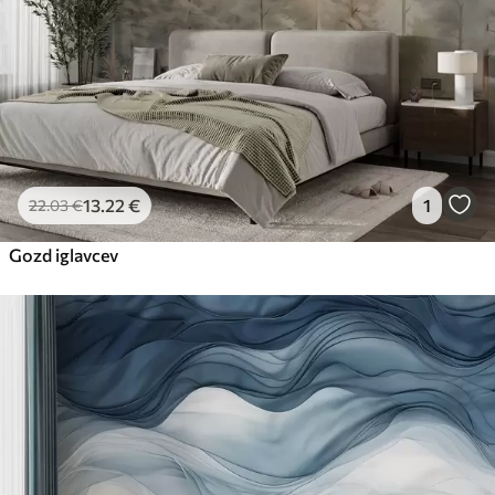
13
.22
€
1
22
.03
€
Gozd iglavcev