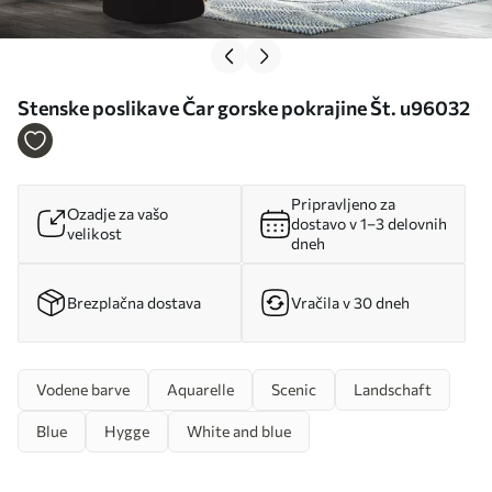
Stenske poslikave Čar gorske pokrajine Št. u96032
Pripravljeno za
Ozadje za vašo
dostavo v 1–3 delovnih
velikost
dneh
Brezplačna dostava
Vračila v 30 dneh
Vodene barve
Aquarelle
Scenic
Landschaft
Blue
Hygge
White and blue