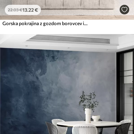
13
.22
€
22
.03
€
Gorska pokrajina z gozdom borovcev in večplastnimi gorami ob zori z rahlo meglo akvarelna imitacija umetnosti