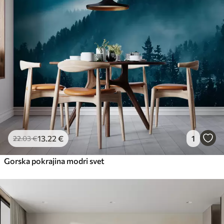
13
.22
€
1
22
.03
€
Gorska pokrajina modri svet