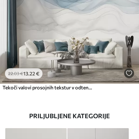
13
.22
€
22
.03
€
Tekoči valovi prosojnih tekstur v odtenkih temno modre, svetlo modre in bele barve na svetlem ozadju
PRILJUBLJENE KATEGORIJE