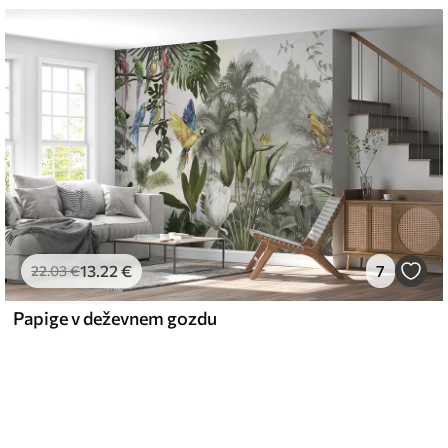
13
.22
€
7
22
.03
€
Papige v deževnem gozdu