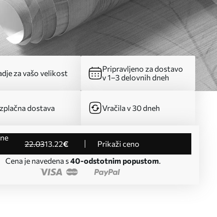
Pripravljeno za dostavo
dje za vašo velikost
v 1–3 delovnih dneh
zplačna dostava
Vračila v 30 dneh
22
.03
13
.22
€
Prikaži ceno
Cena je navedena s
40-odstotnim popustom
.