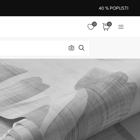
40 % POPUSTI
0
0