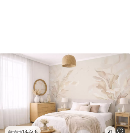
Zaključna obdelava
Delno mat.
Proizvodnja
Slika se natisne v želeni vel
cm.
Poleg tega
Dodate lahko lak in/ali lepil
Čiščenje
Ozadje lahko nežno očistite
zaključkom lahko očistite z
Način uporabe
Brezhibna uporaba
Razpoložljivi materiali
Standard
Pr
45
.00
56
.
27
.00
€
/m²
13
.22
€
21
22
.03
€