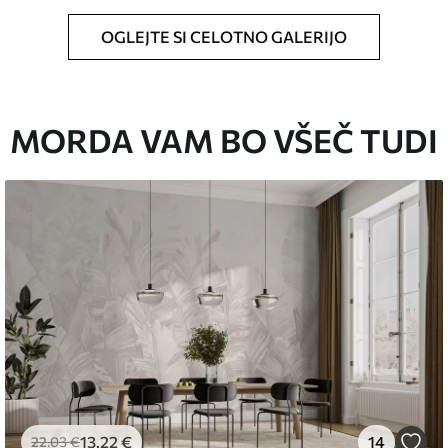
OGLEJTE SI CELOTNO GALERIJO
ikosti in razreže na enake trakove širine do 50
MORDA VAM BO VŠEČ TUDI
o za tapete.
 z mehko gobo. Tapete z lakiranim
 vodo.
emium
67
34
.00
€
/m²
13
.22
€
14
22
.03
€