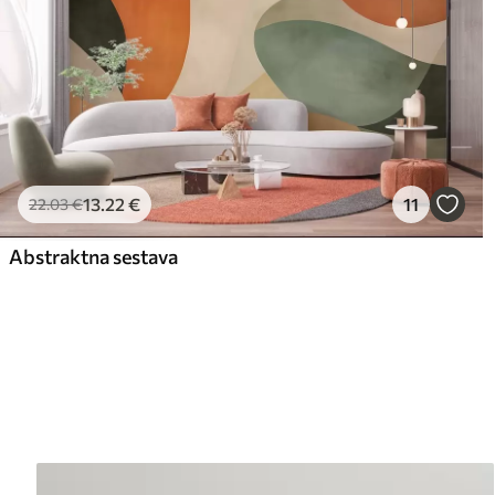
13
.22
€
11
22
.03
€
Abstraktna sestava