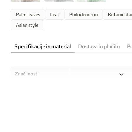
Palm leaves
Leaf
Philodendron
Botanical a
Asian style
Specifikacije in material
Dostava in plačilo
P
Značilnosti
Material
Izbirate lahko med tremi vi
različne prostore in različne
med postopkom prilagajanj
Avtor
UWALLS
Številka člena
u00299v3