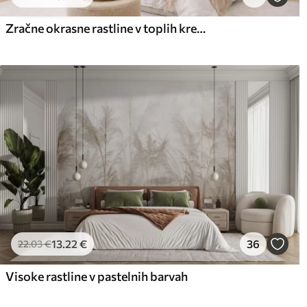
Zračne okrasne rastline v toplih kremastih odtenkih
Premium vinil
Pee
65
.00
81
.
39
.00
€
/m²
13
.22
€
36
22
.03
€
Visoke rastline v pastelnih barvah