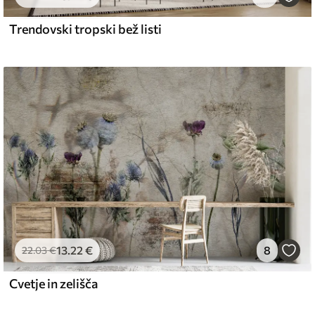
Trendovski tropski bež listi
l and Stick
67
49
.00
€
/m²
13
.22
€
8
22
.03
€
Cvetje in zelišča