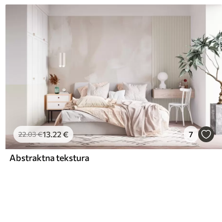
13
.22
€
7
22
.03
€
Abstraktna tekstura