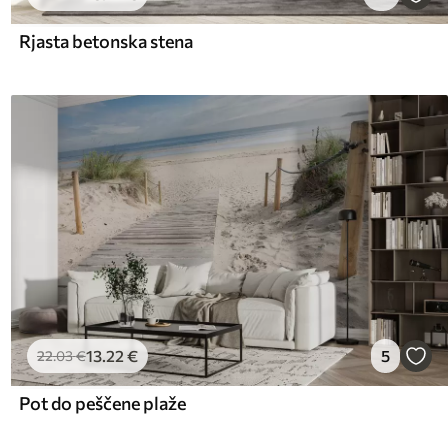
Rjasta betonska stena
13
.22
€
5
22
.03
€
Pot do peščene plaže