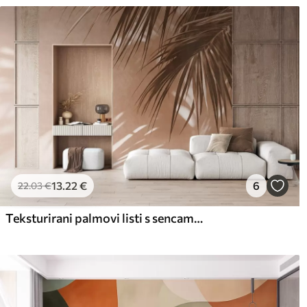
13
.22
€
6
22
.03
€
Teksturirani palmovi listi s sencami, tropsko vzdušje, minimalizem