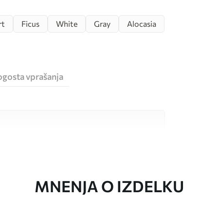
rt
Ficus
White
Gray
Alocasia
ogosta vprašanja
sokokakovostnimi materiali, ki so primerni za
 proračune. Več informacij je na voljo spodaj ali
a.
MNENJA O IZDELKU