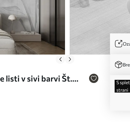
Oza
Bre
isti v sivi barvi Št.
s spletne
strani