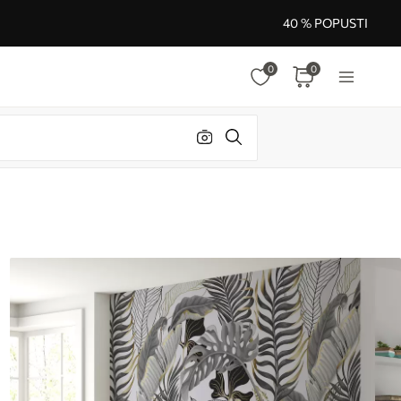
40 % POPUSTI
0
0