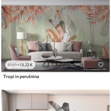
13
.22
€
22
.03
€
Tropi in perutnina