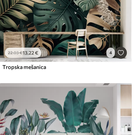
13
.22
€
22
.03
€
4
Tropska mešanica