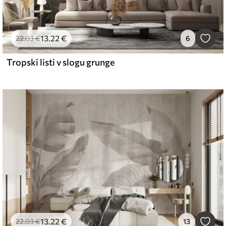
13
.22
€
22
.03
€
6
Tropski listi v slogu grunge
13
.22
€
22
.03
€
13