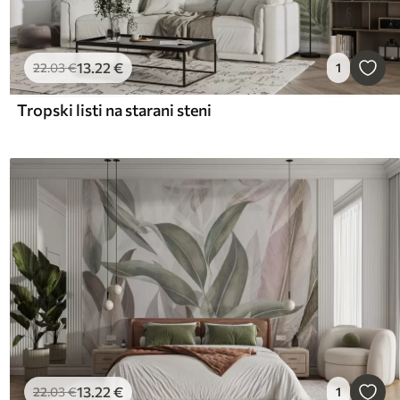
13
.22
€
22
.03
€
1
Tropski listi na starani steni
13
.22
€
22
.03
€
1