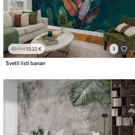
13
.22
€
22
.03
€
3
Svetli listi banan