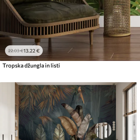
13
.22
€
22
.03
€
Tropska džungla in listi