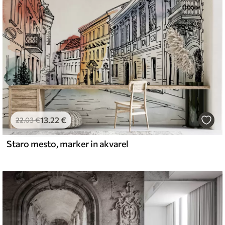
emium
67
34
.00
€
/m²
13
.22
€
l and Stick
22
.03
€
67
49
.00
€
/m²
Staro mesto, marker in akvarel