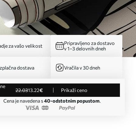
Pripravljeno za dostavo
dje za vašo velikost
v 1–3 delovnih dneh
zplačna dostava
Vračila v 30 dneh
22
.03
13
.22
€
Prikaži ceno
Cena je navedena s
40-odstotnim popustom
.