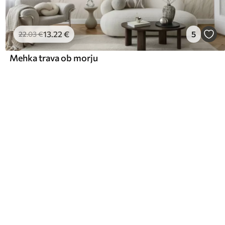
13
.22
€
5
22
.03
€
Mehka trava ob morju