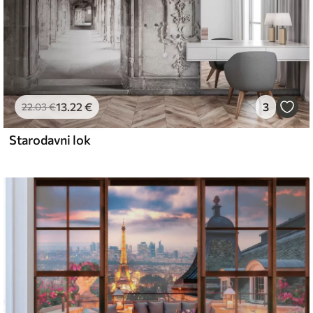
13
.22
€
3
22
.03
€
Starodavni lok