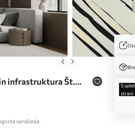
Oza
Bre
n infrastruktura Št.
s spletne
strani
ogosta vprašanja