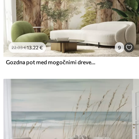
13
.22
€
9
22
.03
€
Gozdna pot med mogočnimi drevesi v akvarelnem slogu