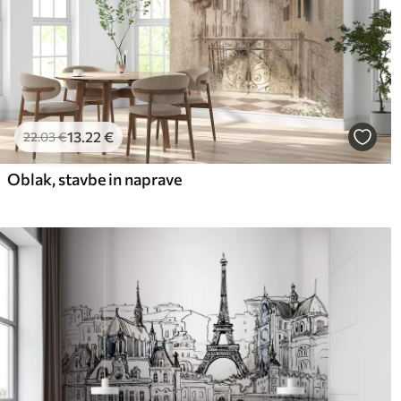
13
.22
€
22
.03
€
Oblak, stavbe in naprave