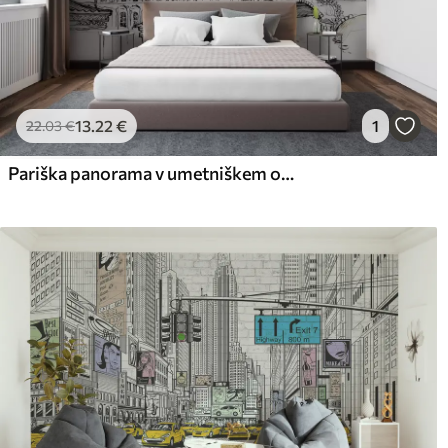
13
.22
€
1
22
.03
€
Pariška panorama v umetniškem obrisu