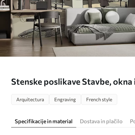
Stenske poslikave Stavbe, okna i
u55549
Arquitectura
Engraving
French style
Specifikacije in material
Dostava in plačilo
P