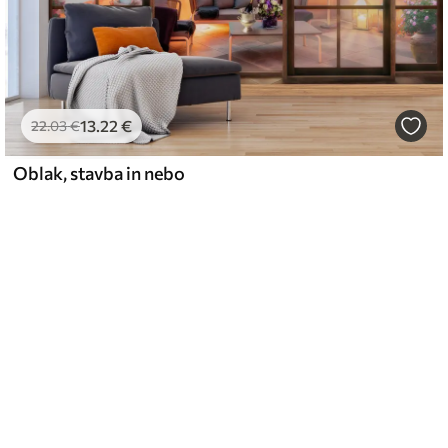
13
.22
€
22
.03
€
Oblak, stavba in nebo