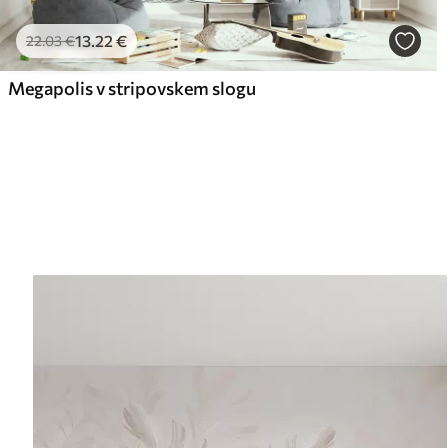
13
.22
€
22
.03
€
Megapolis v stripovskem slogu