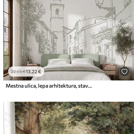
13
.22
€
22
.03
€
Mestna ulica, lepa arhitektura, stavbe, Sredozemlje, linijska risba, oljčna barva