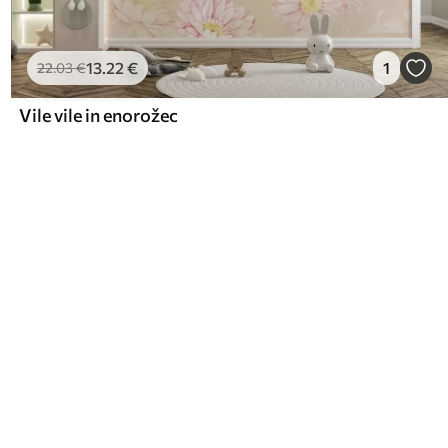
13
.22
€
1
22
.03
€
Vile vile in enorožec