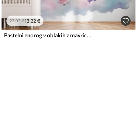
13
.22
€
22
.03
€
Pastelni enorog v oblakih z mavrico in vrtnicami