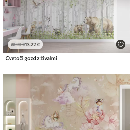
13
.22
€
22
.03
€
Cvetoči gozd z živalmi