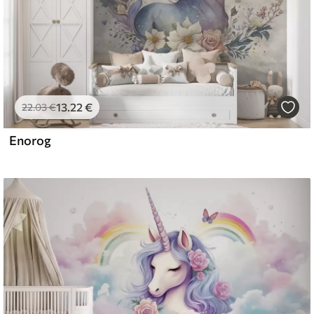
13
.22
€
22
.03
€
Enorog