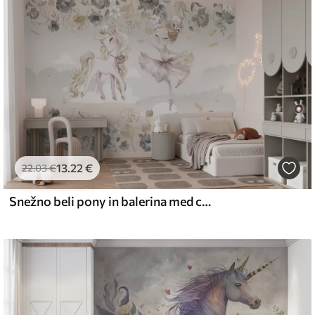
emium
67
34
.00
€
/m²
13
.22
€
l and Stick
22
.03
€
67
49
.00
€
/m²
Snežno beli pony in balerina med cvetjem in oblaki