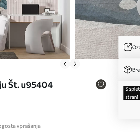
Oza
Bre
ju Št. u95404
s spletne
strani
ogosta vprašanja