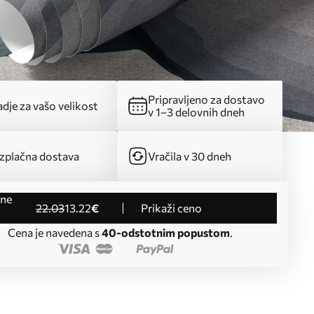
Pripravljeno za dostavo
dje za vašo velikost
v 1–3 delovnih dneh
zplačna dostava
Vračila v 30 dneh
22
.03
13
.22
€
Prikaži ceno
Cena je navedena s
40-odstotnim popustom
.