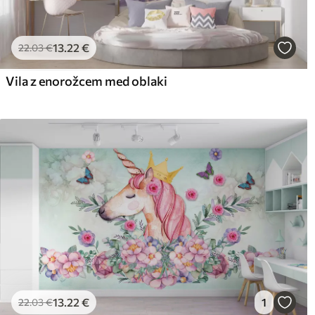
13
.22
€
22
.03
€
Vila z enorožcem med oblaki
13
.22
€
1
22
.03
€