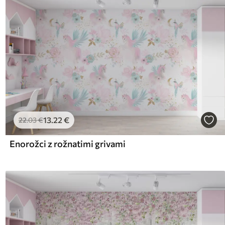
13
.22
€
22
.03
€
Enorožci z rožnatimi grivami