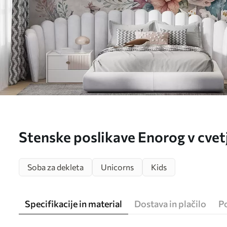
Stenske poslikave Enorog v cvet
Soba za dekleta
Unicorns
Kids
Specifikacije in material
Dostava in plačilo
P