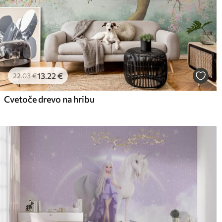
13
.22
€
22
.03
€
Cvetoče drevo na hribu