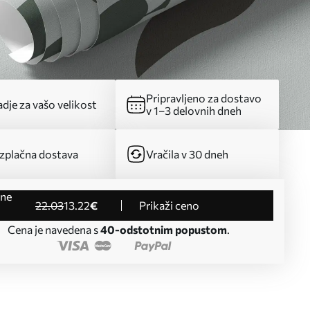
Pripravljeno za dostavo
dje za vašo velikost
v 1–3 delovnih dneh
zplačna dostava
Vračila v 30 dneh
22
.03
13
.22
€
Prikaži ceno
Cena je navedena s
40-odstotnim popustom
.