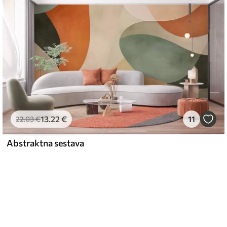
13
.22
€
11
22
.03
€
Abstraktna sestava