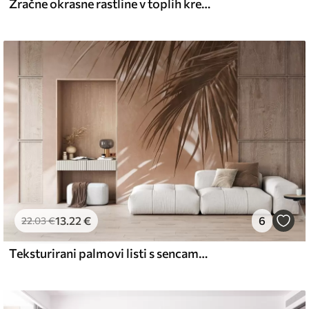
Zračne okrasne rastline v toplih kremastih odtenkih
13
.22
€
6
22
.03
€
Teksturirani palmovi listi s sencami, tropsko vzdušje, minimalizem