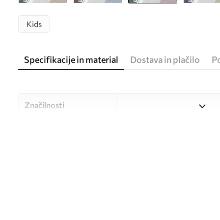
Kids
Specifikacije in material
Dostava in plačilo
P
Značilnosti
Material
Izbirate lahko med tremi vi
različne prostore in različne
med postopkom prilagajanj
Avtor
UWALLS
Številka člena
u93763v2