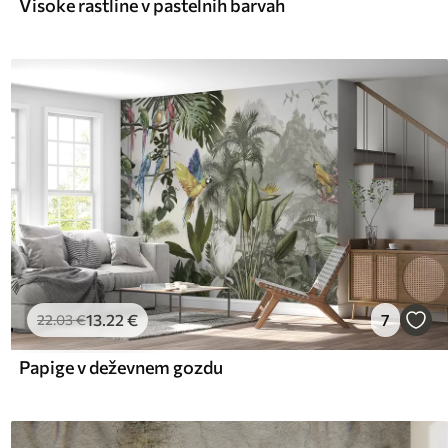
Visoke rastline v pastelnih barvah
13
.22
€
7
22
.03
€
Papige v deževnem gozdu