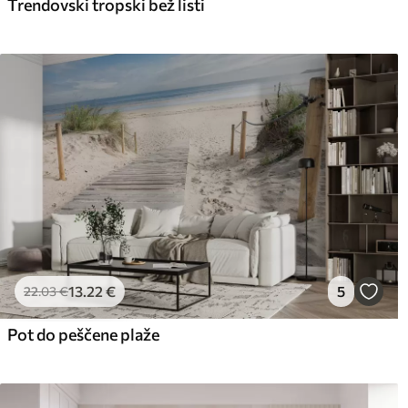
Trendovski tropski bež listi
13
.22
€
5
22
.03
€
Pot do peščene plaže