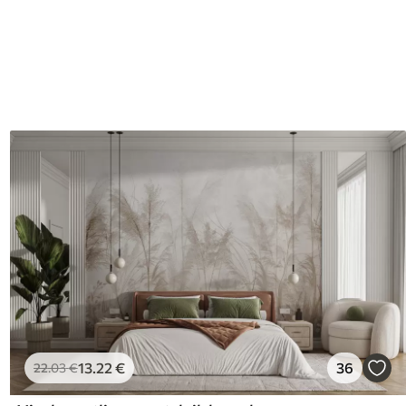
13
.22
€
36
22
.03
€