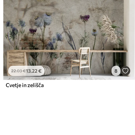
13
.22
€
8
22
.03
€
Cvetje in zelišča