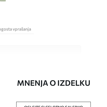
ogosta vprašanja
sokokakovostnimi materiali, ki so primerni za
 proračune. Več informacij je na voljo spodaj ali
a.
MNENJA O IZDELKU