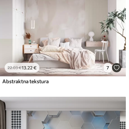
13
.22
€
7
22
.03
€
Abstraktna tekstura