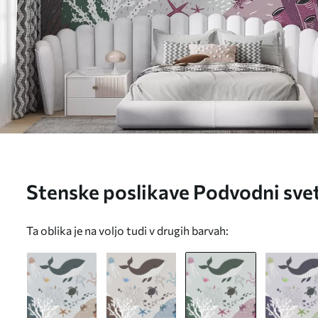
Stenske poslikave Podvodni svet v
Št. u93763v2
Ta oblika je na voljo tudi v drugih barvah: