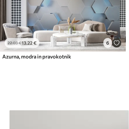
13
.22
€
6
22
.03
€
Azurna, modra in pravokotnik