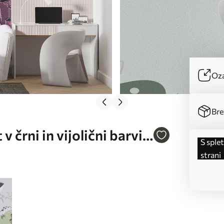
Oza
Bre
 črni in vijolični barvi
s spletne
strani