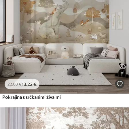
13
.22
€
22
.03
€
Pokrajina s srčkanimi živalmi