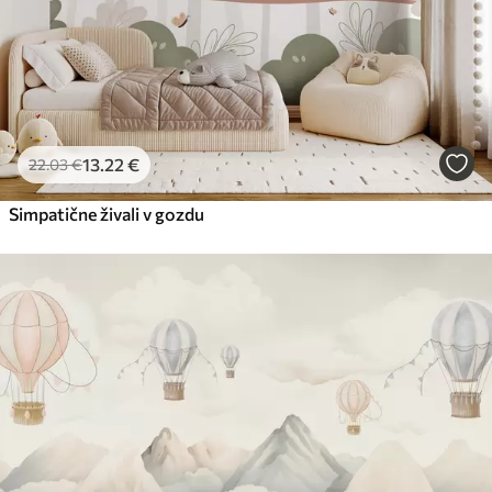
13
.22
€
22
.03
€
Simpatične živali v gozdu