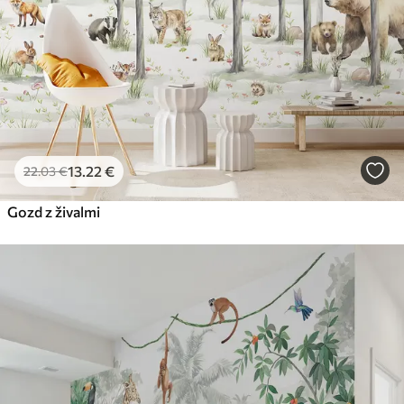
65
.00
39
.00
€
/m²
Peel and Stick
81
.67
49
.00
€
/m²
13
.22
€
22
.03
€
Gozd z živalmi