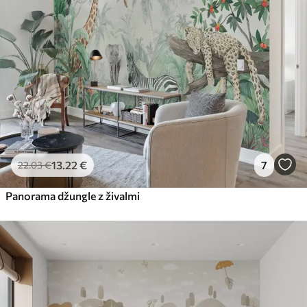
13
.22
€
7
22
.03
€
Panorama džungle z živalmi