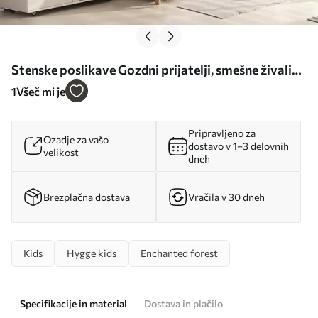
Stenske poslikave Gozdni prijatelji, smešne živali
Št. u96850
1
Všeč mi je
Pripravljeno za
Ozadje za vašo
dostavo v 1–3 delovnih
velikost
dneh
Brezplačna dostava
Vračila v 30 dneh
Kids
Hygge kids
Enchanted forest
Specifikacije in material
Dostava in plačilo