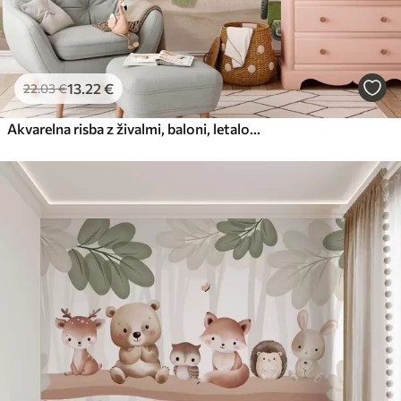
13
.22
€
22
.03
€
Akvarelna risba z živalmi, baloni, letalom in avtomobilom