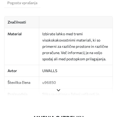
Pogosta vprašanja
Značilnosti
Material
Izbirate lahko med tremi
visokokakovostnimi materiali, ki so
primerni za različne prostore in različne
proračune. Več informacij je na voljo
spodaj ali med postopkom prilagajanja.
Avtor
UWALLS
Številka člena
u96850
Proizvodnja
Slika se natisne v želeni velikosti in
razreže na enake trakove širine do 50
cm.