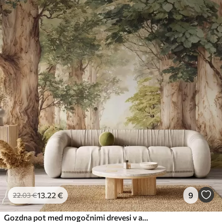
13
.22
€
9
22
.03
€
Gozdna pot med mogočnimi drevesi v akvarelnem slogu