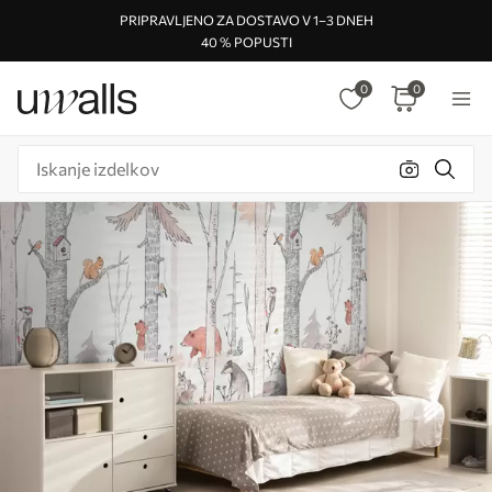
PRIPRAVLJENO ZA DOSTAVO V 1–3 DNEH
40 % POPUSTI
0
0