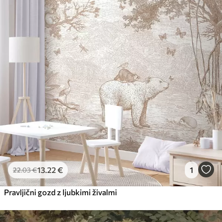
13
.22
€
1
22
.03
€
Pravljični gozd z ljubkimi živalmi