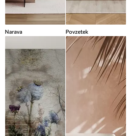
Narava
Povzetek