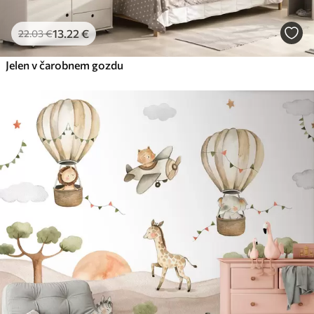
13
.22
€
22
.03
€
Jelen v čarobnem gozdu