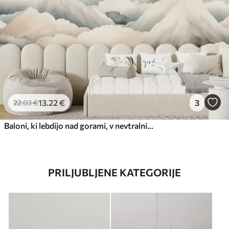
13
.22
€
3
22
.03
€
Baloni, ki lebdijo nad gorami, v nevtralnih, mehkih pastelnih tonih
PRILJUBLJENE KATEGORIJE