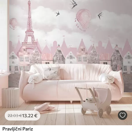
13
.22
€
22
.03
€
Pravljični Pariz