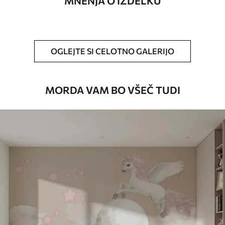
MNENJA O IZDELKU
Poleg tega
Dodate lahko lak in/ali lepilo za tapete.
Čiščenje
Ozadje lahko nežno očistite z mehko
gobo. Tapete z lakiranim zaključkom
lahko očistite z vodo.
OGLEJTE SI CELOTNO GALERIJO
Način uporabe
Brezhibna uporaba
MORDA VAM BO VŠEČ TUDI
Razpoložljivi materiali
Standard
45
.00
27
.00
€
/m²
Premium
56
.67
34
.00
€
/m²
Premium vinil