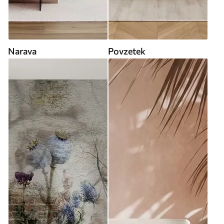
Narava
Povzetek