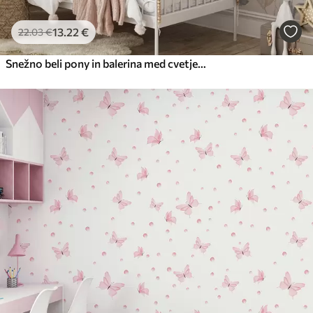
13
.22
€
22
.03
€
Snežno beli pony in balerina med cvetjem in oblaki