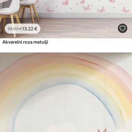
13
.22
€
22
.03
€
Akvarelni roza metulji