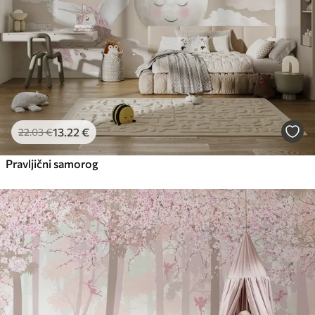
65
.00
39
.00
€
/m²
Peel and Stick
81
.67
49
.00
€
/m²
13
.22
€
22
.03
€
Pravljični samorog