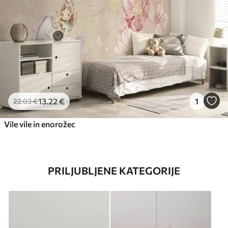
13
.22
€
1
22
.03
€
Vile vile in enorožec
PRILJUBLJENE KATEGORIJE