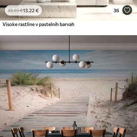
13
.22
€
36
22
.03
€
Visoke rastline v pastelnih barvah