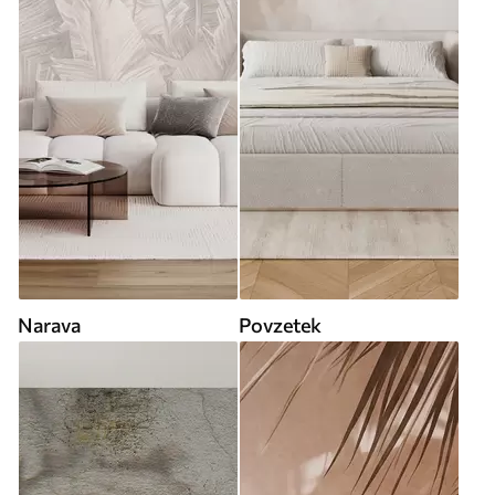
Narava
Povzetek