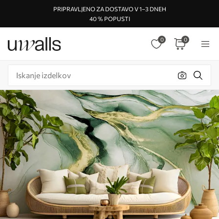
PRIPRAVLJENO ZA DOSTAVO V 1–3 DNEH
40 % POPUSTI
0
0