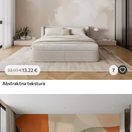
13
.22
€
7
22
.03
€
Abstraktna tekstura