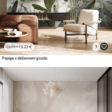
13
.22
€
7
22
.03
€
Papige v deževnem gozdu