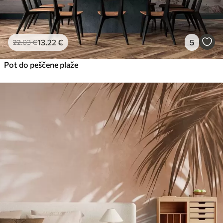
13
.22
€
5
22
.03
€
Pot do peščene plaže