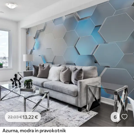
13
.22
€
6
22
.03
€
Azurna, modra in pravokotnik