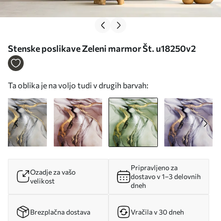
Stenske poslikave Zeleni marmor Št. u18250v2
Ta oblika je na voljo tudi v drugih barvah:
Pripravljeno za
Ozadje za vašo
dostavo v 1–3 delovnih
velikost
dneh
Brezplačna dostava
Vračila v 30 dneh