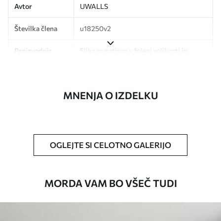
Avtor
UWALLS
Številka člena
u18250v2
Proizvodnja
Slika se natisne v želeni velikosti in
razreže na enake trakove širine do 50
cm.
MNENJA O IZDELKU
Poleg tega
Dodate lahko lak in/ali lepilo za tapete.
Čiščenje
Ozadje lahko nežno očistite z mehko
gobo. Tapete z lakiranim zaključkom
lahko očistite z vodo.
OGLEJTE SI CELOTNO GALERIJO
Način uporabe
Brezhibna uporaba
MORDA VAM BO VŠEČ TUDI
Razpoložljivi materiali