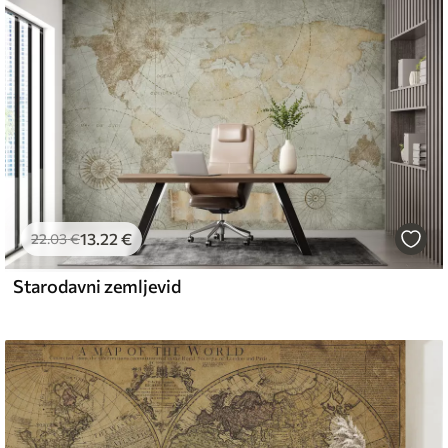
emium
67
34
.00
€
/m²
13
.22
€
l and Stick
22
.03
€
67
49
.00
€
/m²
Starodavni zemljevid