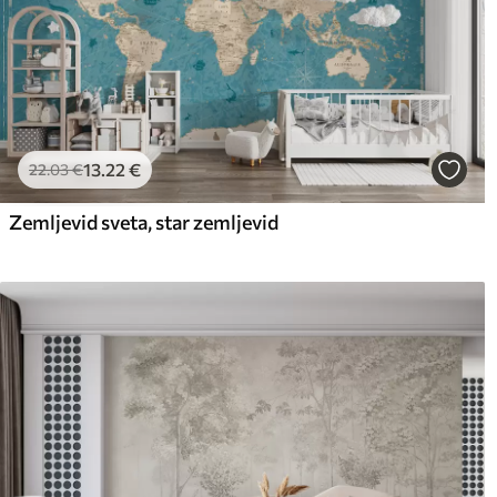
13
.22
€
22
.03
€
Zemljevid sveta, star zemljevid