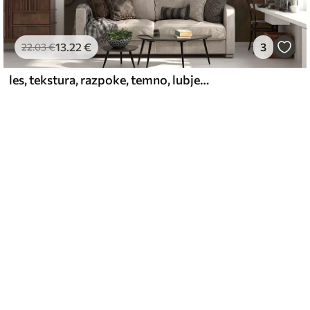
13
.22
€
3
22
.03
€
les, tekstura, razpoke, temno, lubje, površina