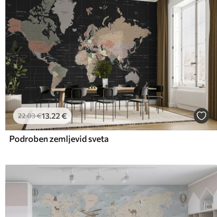
13
.22
€
22
.03
€
Podroben zemljevid sveta