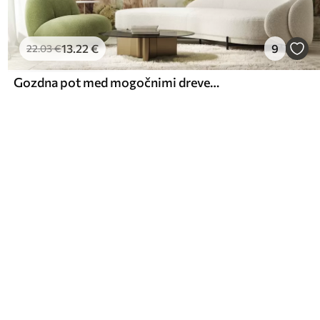
13
.22
€
9
22
.03
€
Gozdna pot med mogočnimi drevesi v akvarelnem slogu