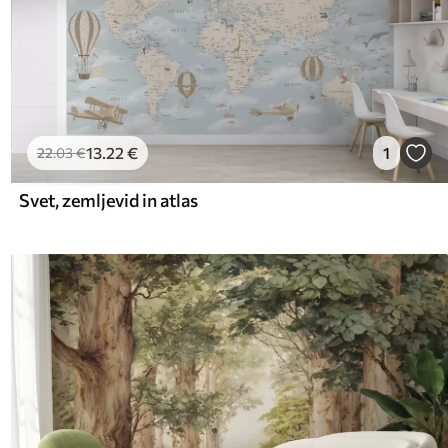
13
.22
€
1
22
.03
€
Svet, zemljevid in atlas