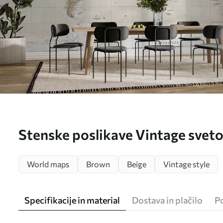
Stenske poslikave Vintage svetov
u97342
World maps
Brown
Beige
Vintage style
Specifikacije in material
Dostava in plačilo
P