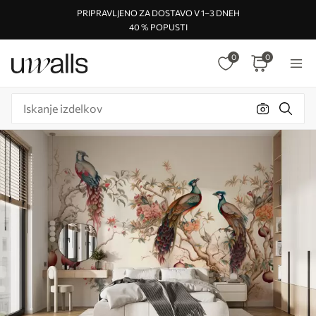
PRIPRAVLJENO ZA DOSTAVO V 1–3 DNEH
40 % POPUSTI
0
0