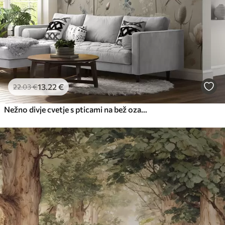
13
.22
€
22
.03
€
Nežno divje cvetje s pticami na bež ozadju