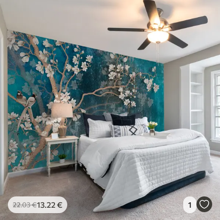
13
.22
€
1
22
.03
€