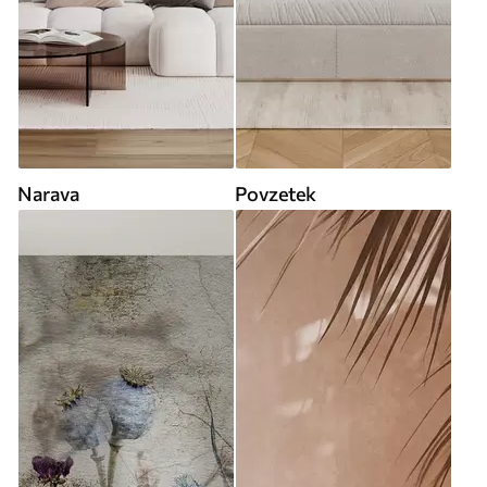
Narava
Povzetek