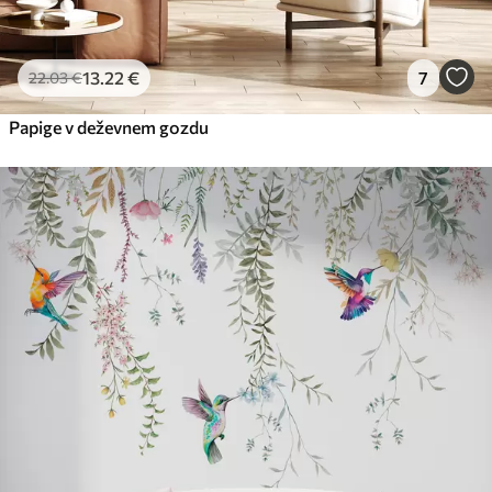
13
.22
€
7
22
.03
€
Papige v deževnem gozdu