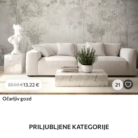
13
.22
€
21
22
.03
€
Očarljiv gozd
PRILJUBLJENE KATEGORIJE