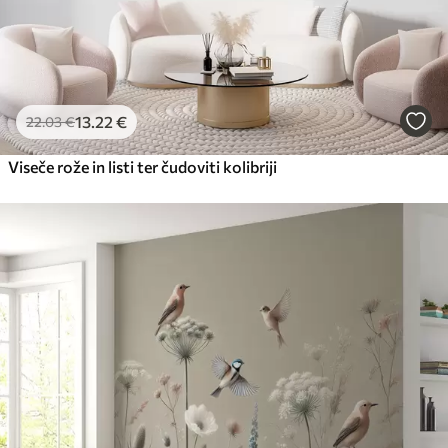
13
.22
€
22
.03
€
Viseče rože in listi ter čudoviti kolibriji