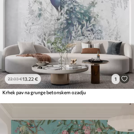
56
.67
34
.00
€
/m²
Premium vinil
65
.00
39
.00
€
/m²
Peel and Stick
81
.67
49
.00
€
/m²
13
.22
€
1
22
.03
€
Krhek pav na grunge betonskem ozadju