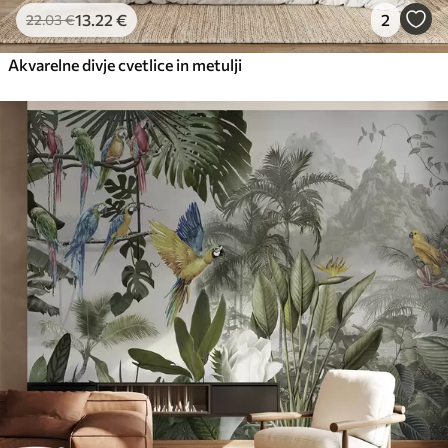
13
.22
€
2
22
.03
€
Akvarelne divje cvetlice in metulji