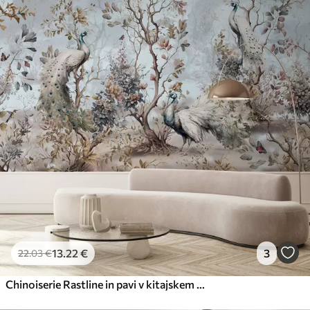
13
.22
€
3
22
.03
€
Chinoiserie Rastline in pavi v kitajskem slogu