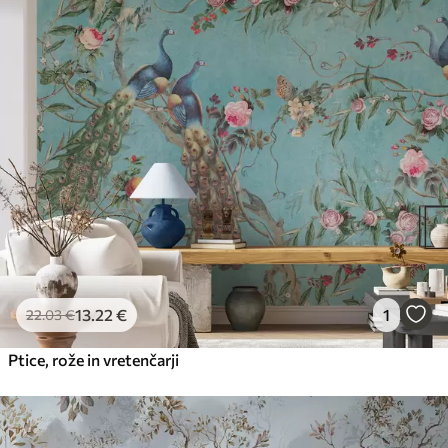
13
.22
€
1
22
.03
€
Ptice, rože in vretenčarji