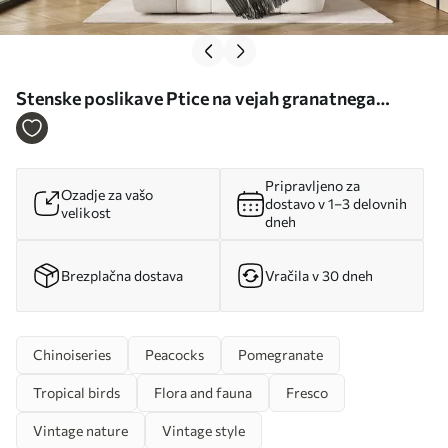
Stenske poslikave Ptice na vejah granatnega
jabolka Št. u95667
Pripravljeno za
Ozadje za vašo
dostavo v 1–3 delovnih
velikost
dneh
Brezplačna dostava
Vračila v 30 dneh
Chinoiseries
Peacocks
Pomegranate
Tropical birds
Flora and fauna
Fresco
Vintage nature
Vintage style