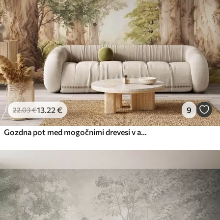
13
.22
€
9
22
.03
€
Gozdna pot med mogočnimi drevesi v akvarelnem slogu