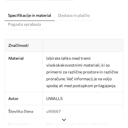
Specifikacije in material
Dostava in plačilo
Pogosta vprašanja
Značilnosti
Material
Izbirate lahko med tremi
visokokakovostnimi materiali, ki so
primerni za različne prostore in različne
proračune. Več informacij je na voljo
spodaj ali med postopkom prilagajanja.
Avtor
UWALLS
Številka člena
u95667
Proizvodnja
Slika se natisne v želeni velikosti in