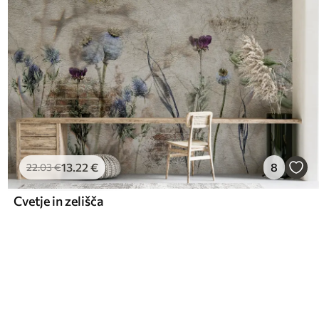
13
.22
€
8
22
.03
€
Cvetje in zelišča