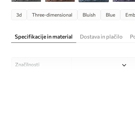
3d
Three-dimensional
Bluish
Blue
Emb
Specifikacije in material
Dostava in plačilo
P
Značilnosti
Material
Izbirate lahko med tremi vi
različne prostore in različne
med postopkom prilagajanj
Avtor
UWALLS
Številka člena
u62592v2