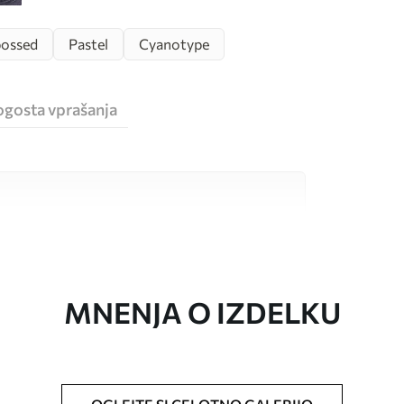
ossed
Pastel
Cyanotype
ogosta vprašanja
sokokakovostnimi materiali, ki so primerni za
 proračune. Več informacij je na voljo spodaj ali
a.
MNENJA O IZDELKU