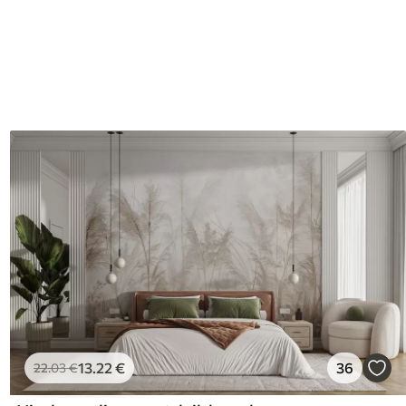
13
.22
€
36
22
.03
€