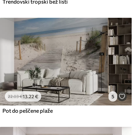
Trendovski tropski bež listi
13
.22
€
5
22
.03
€
Pot do peščene plaže