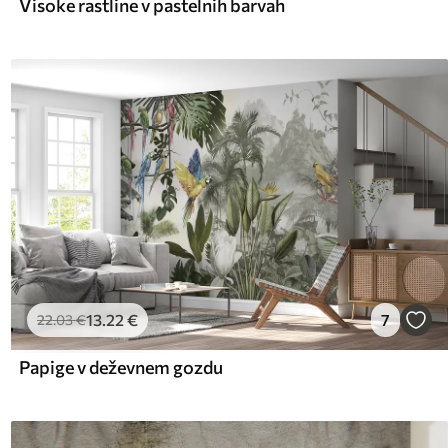
Visoke rastline v pastelnih barvah
13
.22
€
7
22
.03
€
Papige v deževnem gozdu