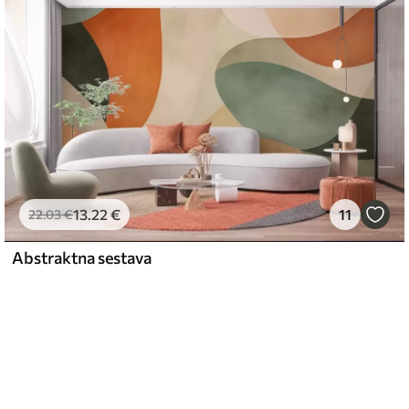
13
.22
€
11
22
.03
€
Abstraktna sestava