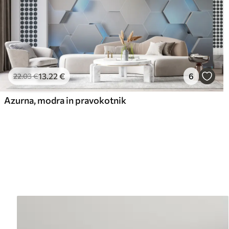
13
.22
€
6
22
.03
€
Azurna, modra in pravokotnik