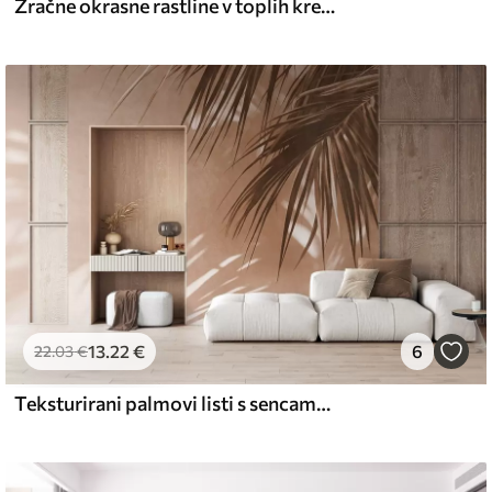
Zračne okrasne rastline v toplih kremastih odtenkih
13
.22
€
6
22
.03
€
Teksturirani palmovi listi s sencami, tropsko vzdušje, minimalizem