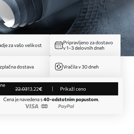
Pripravljeno za dostavo
dje za vašo velikost
v 1–3 delovnih dneh
zplačna dostava
Vračila v 30 dneh
22
.03
13
.22
€
Prikaži ceno
Cena je navedena s
40-odstotnim popustom
.