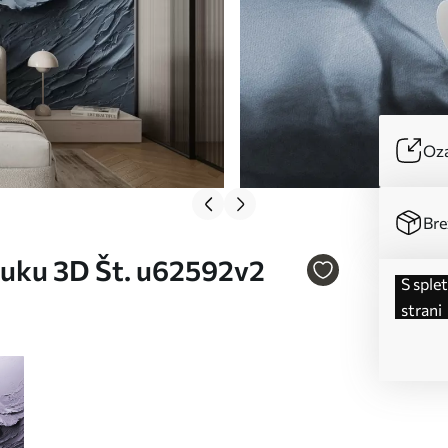
Oza
Bre
buku 3D Št. u62592v2
s spletne
strani