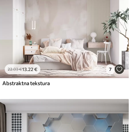
13
.22
€
7
22
.03
€
Abstraktna tekstura