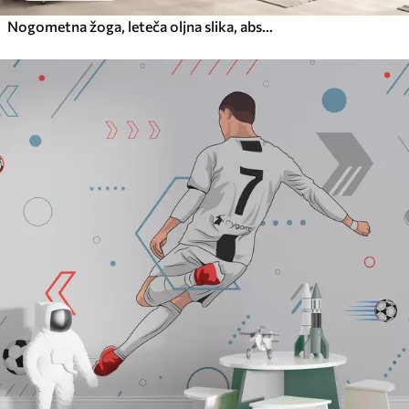
Nogometna žoga, leteča oljna slika, abstraktna umetnost