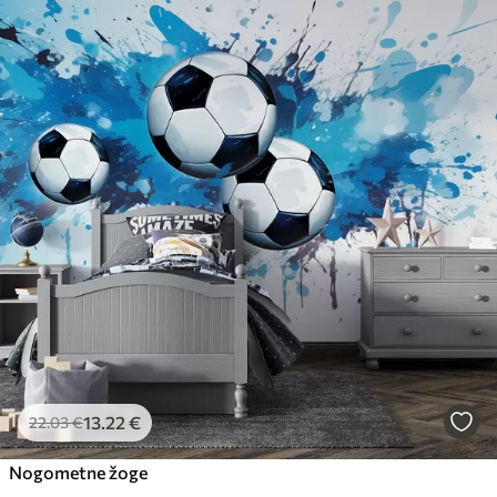
13
.22
€
22
.03
€
Nogometne žoge