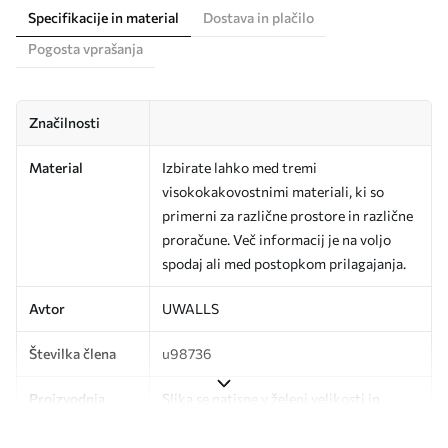
Specifikacije in material
Dostava in plačilo
Pogosta vprašanja
Značilnosti
Material
Izbirate lahko med tremi
visokokakovostnimi materiali, ki so
primerni za različne prostore in različne
proračune. Več informacij je na voljo
spodaj ali med postopkom prilagajanja.
Avtor
UWALLS
Številka člena
u98736
Proizvodnja
Slika se natisne v želeni velikosti in
razreže na enake trakove širine do 50
cm.