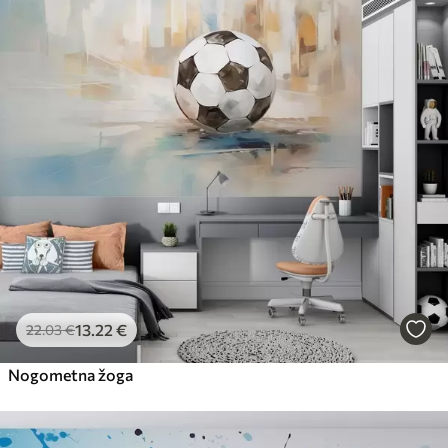
13
.22
€
22
.03
€
Nogometna žoga