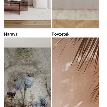
Narava
Povzetek