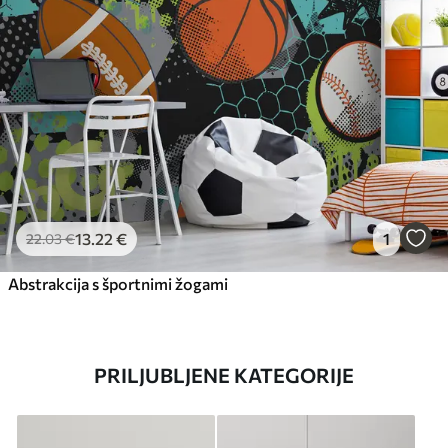
13
.22
€
1
22
.03
€
Abstrakcija s športnimi žogami
PRILJUBLJENE KATEGORIJE