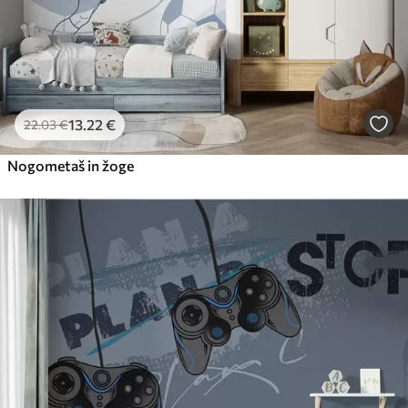
13
.22
€
22
.03
€
Nogometaš in žoge