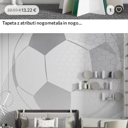
13
.22
€
1
22
.03
€
Tapeta z atributi nogometaša in nogometa