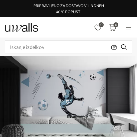
PRIPRAVLJENO ZA DOSTAVO V 1–3 DNEH
40 % POPUSTI
0
0