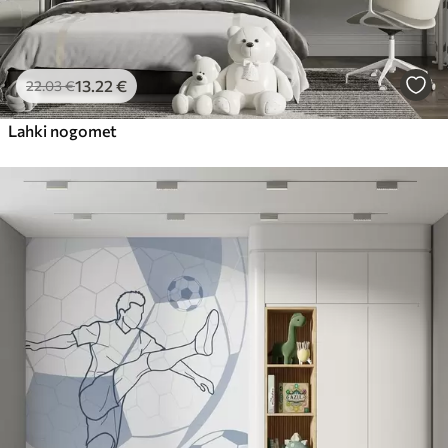
13
.22
€
22
.03
€
Lahki nogomet