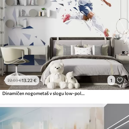
13
.22
€
1
22
.03
€
Dinamičen nogometaš v slogu low-poly, ki udarja žogo