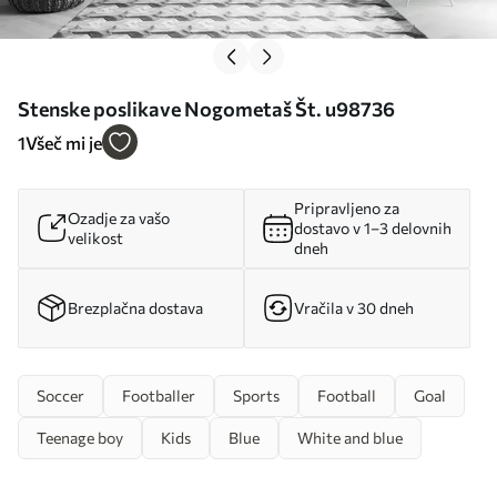
Stenske poslikave Nogometaš Št. u98736
1
Všeč mi je
Pripravljeno za
Ozadje za vašo
dostavo v 1–3 delovnih
velikost
dneh
Brezplačna dostava
Vračila v 30 dneh
Soccer
Footballer
Sports
Football
Goal
Teenage boy
Kids
Blue
White and blue