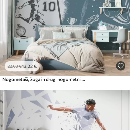
Premium vinil
65
.00
39
.00
€
/m²
Peel and Stick
81
.67
49
.00
€
/m²
13
.22
€
22
.03
€
Nogometaši, žoga in drugi nogometni atributi v modrih tonih