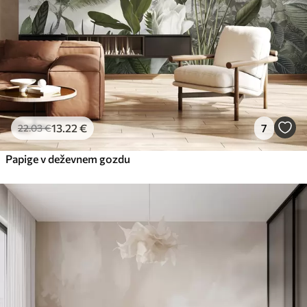
13
.22
€
7
22
.03
€
Papige v deževnem gozdu