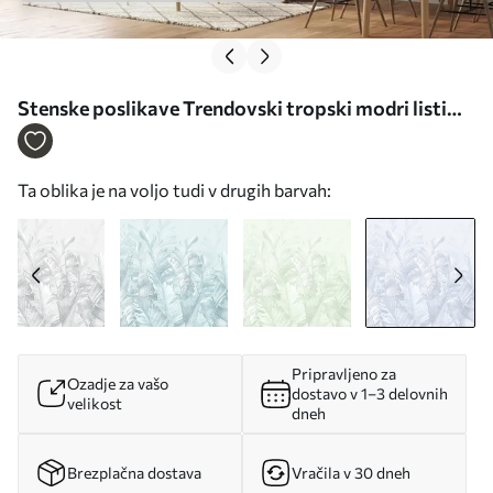
Stenske poslikave Trendovski tropski modri listi
Št. u98951v5
Ta oblika je na voljo tudi v drugih barvah:
Pripravljeno za
Ozadje za vašo
dostavo v 1–3 delovnih
velikost
dneh
Brezplačna dostava
Vračila v 30 dneh