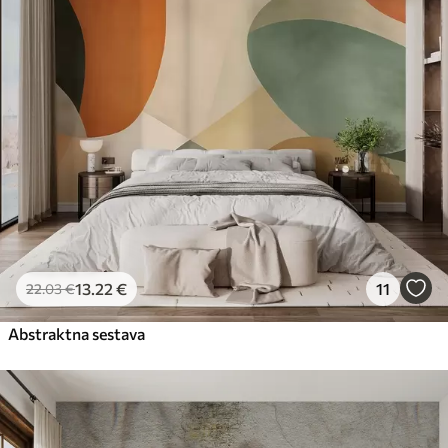
13
.22
€
11
22
.03
€
Abstraktna sestava