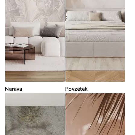
Narava
Povzetek