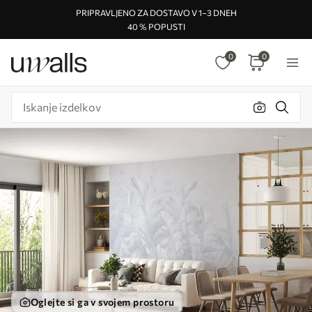
PRIPRAVLJENO ZA DOSTAVO V 1–3 DNEH
40 % POPUSTI
0
0
Oglejte si ga v svojem prostoru