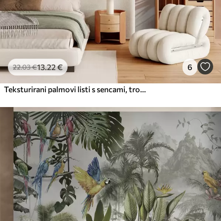
13
.22
€
6
22
.03
€
Teksturirani palmovi listi s sencami, tropsko vzdušje, minimalizem