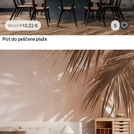
13
.22
€
5
22
.03
€
Pot do peščene plaže