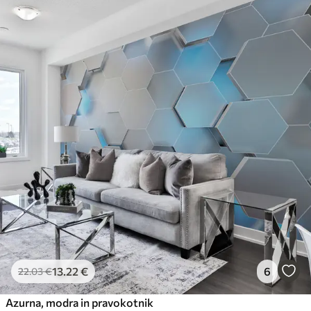
13
.22
€
6
22
.03
€
Azurna, modra in pravokotnik