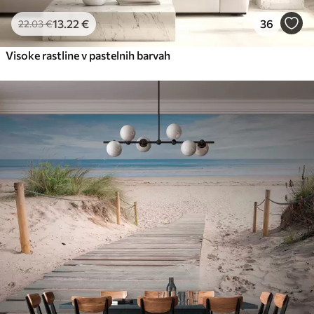
13
.22
€
36
22
.03
€
Visoke rastline v pastelnih barvah