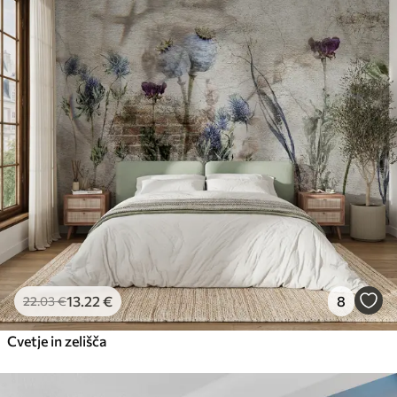
13
.22
€
8
22
.03
€
Cvetje in zelišča