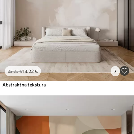
13
.22
€
7
22
.03
€
Abstraktna tekstura