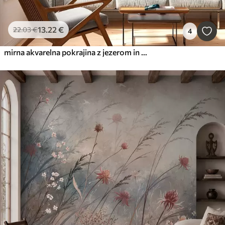
13
.22
€
22
.03
€
4
mirna akvarelna pokrajina z jezerom in cvetočim drevesom