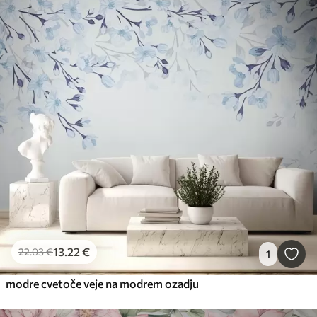
13
.22
€
22
.03
€
1
modre cvetoče veje na modrem ozadju