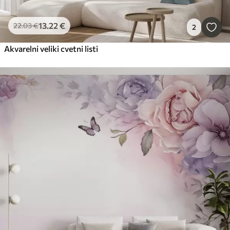
13
.22
€
22
.03
€
2
Akvarelni veliki cvetni listi