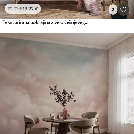
13
.22
€
22
.03
€
2
Teksturirana pokrajina z vejo češnjevega cvetja, rožnatimi listi in mehkim, meglenim ozadjem