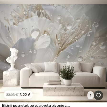
13
.22
€
22
.03
€
1
Bližnji posnetek belega cvetu pivonje z nežnimi cvetnimi lističi in vodnimi kapljicami