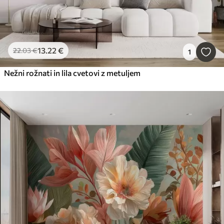
13
.22
€
22
.03
€
1
Nežni rožnati in lila cvetovi z metuljem