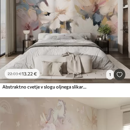
13
.22
€
22
.03
€
1
Abstraktno cvetje v slogu oljnega slikarstva v mehkih tonih