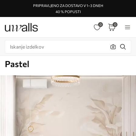
PRIPRAVLJENO ZA DOSTAVO V 1–3 DNEH
40 % POPUSTI
0
0
Pastel