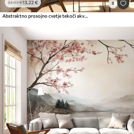
13
.22
€
22
.03
€
8
Abstraktno prosojno cvetje tekoči akvarel