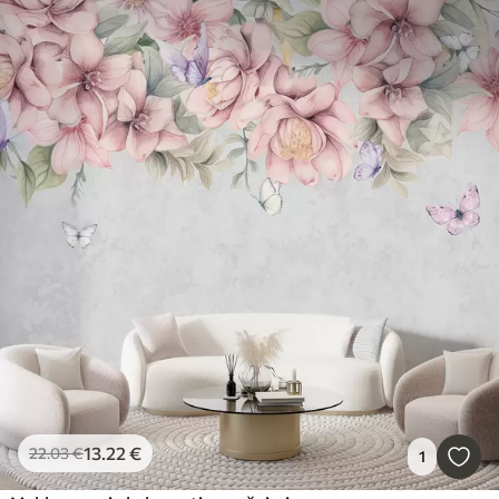
13
.22
€
22
.03
€
1