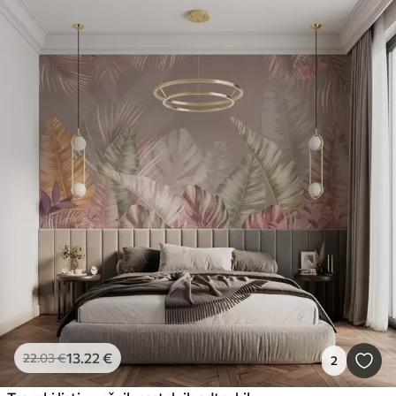
13
.22
€
22
.03
€
2