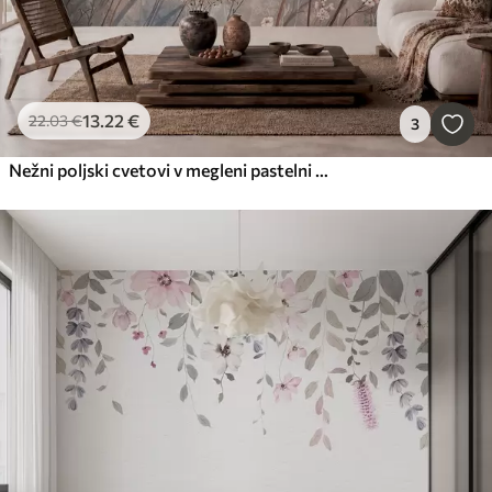
13
.22
€
22
.03
€
3
Nežni poljski cvetovi v megleni pastelni pokrajini