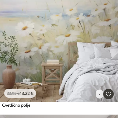
13
.22
€
22
.03
€
2
Cvetlično polje