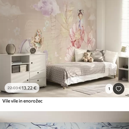
13
.22
€
22
.03
€
1
Vile vile in enorožec