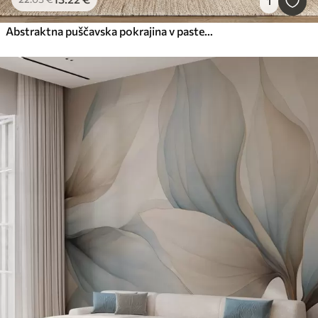
1
Abstraktna puščavska pokrajina v pastelno zeleno-roza barvni paleti, minimalizem