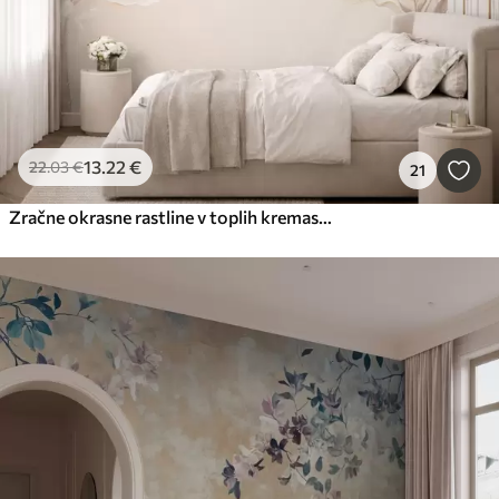
13
.22
€
22
.03
€
21
Zračne okrasne rastline v toplih kremastih odtenkih