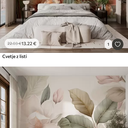
13
.22
€
22
.03
€
1
Cvetje z listi