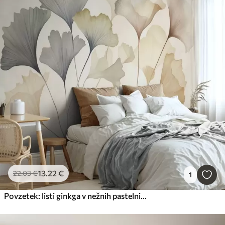
13
.22
€
22
.03
€
1
Povzetek: listi ginkga v nežnih pastelnih barvah, kot so modra, zelena in breskovo rumena, teksturirana umetnina