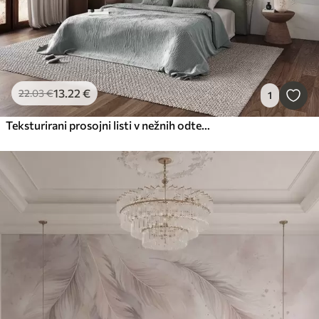
13
.22
€
22
.03
€
1
Teksturirani prosojni listi v nežnih odtenkih bež in turkizne barve, z nežnimi stebli na mehkem, svetlem ozadju