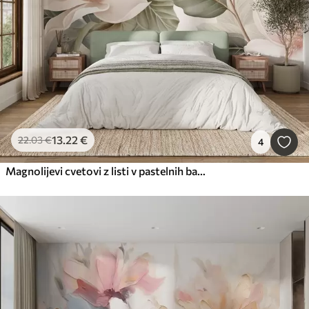
13
.22
€
22
.03
€
4
Magnolijevi cvetovi z listi v pastelnih barvah, beli, rožnati in zeleni, mehki, nežni, v akvarelnem slogu