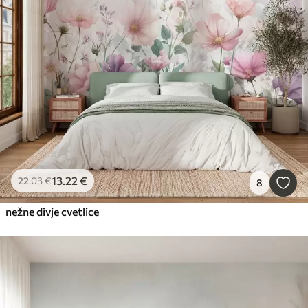
13
.22
€
22
.03
€
8
nežne divje cvetlice