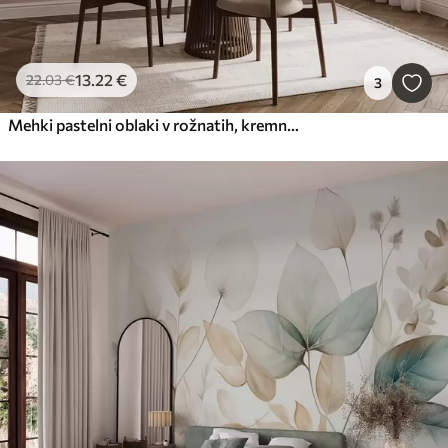
13
.22
€
22
.03
€
3
Mehki pastelni oblaki v rožnatih, kremnih in modrih odtenkih