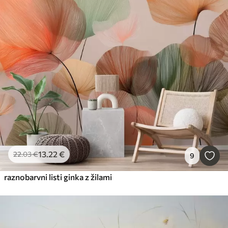
13
.22
€
22
.03
€
9
raznobarvni listi ginka z žilami