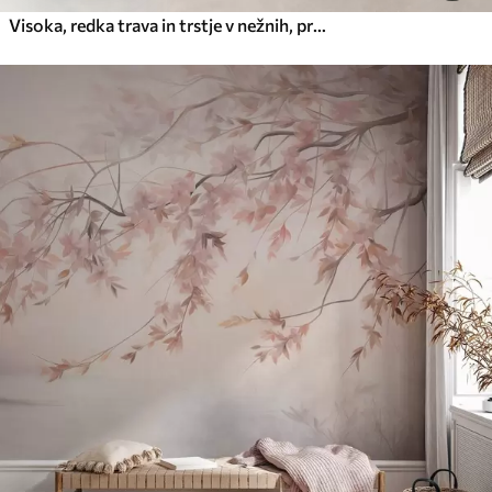
Visoka, redka trava in trstje v nežnih, pridušenih odtenkih bež, smetane in zelene barve, z izrazito teksturo