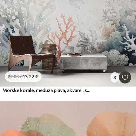
13
.22
€
22
.03
€
3
Morske korale, meduza plava, akvarel, siva, modra, rdeča