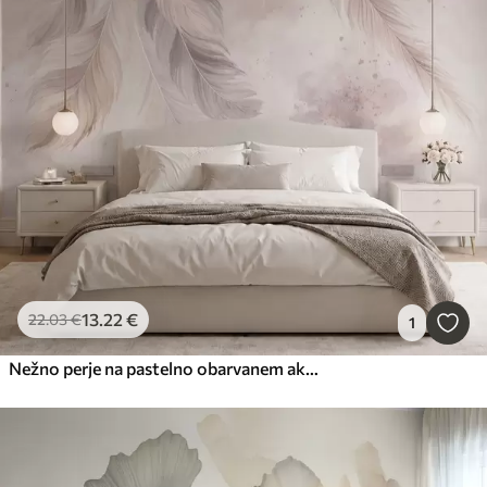
13
.22
€
22
.03
€
1
Nežno perje na pastelno obarvanem akvarelnem ozadju