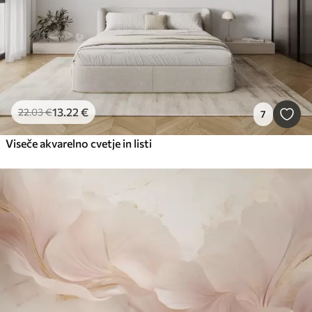
13
.22
€
22
.03
€
7
Viseče akvarelno cvetje in listi