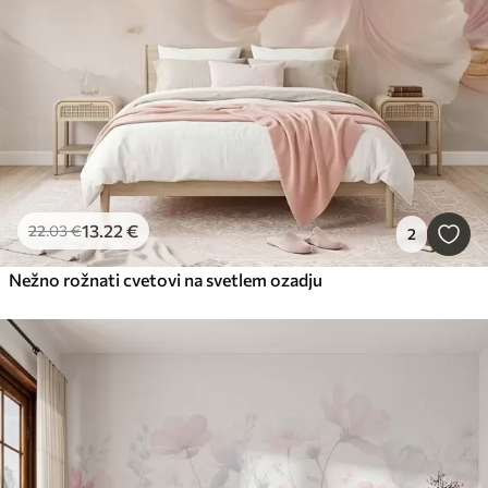
13
.22
€
22
.03
€
2
Nežno rožnati cvetovi na svetlem ozadju