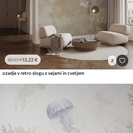
13
.22
€
22
.03
€
2
ozadje v retro slogu z vejami in cvetjem