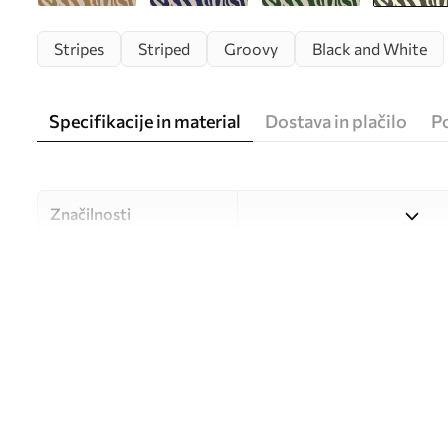
Stripes
Striped
Groovy
Black and White
Specifikacije in material
Dostava in plačilo
P
Značilnosti
Material
Izbirate lahko med tremi vi
različne prostore in različne
med postopkom prilagajanj
Avtor
UWALLS
Številka člena
u99173v3