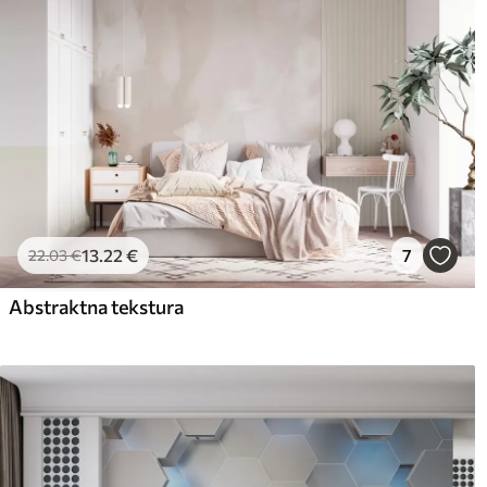
13
.22
€
7
22
.03
€
Abstraktna tekstura