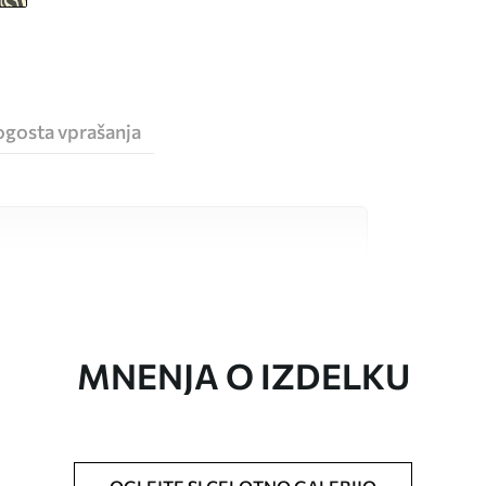
ogosta vprašanja
sokokakovostnimi materiali, ki so primerni za
 proračune. Več informacij je na voljo spodaj ali
a.
MNENJA O IZDELKU