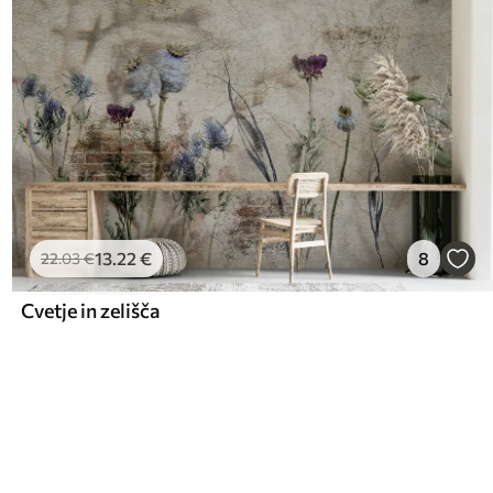
13
.22
€
8
22
.03
€
Cvetje in zelišča