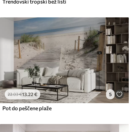
Trendovski tropski bež listi
13
.22
€
5
22
.03
€
Pot do peščene plaže