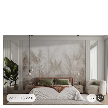
13
.22
€
36
22
.03
€