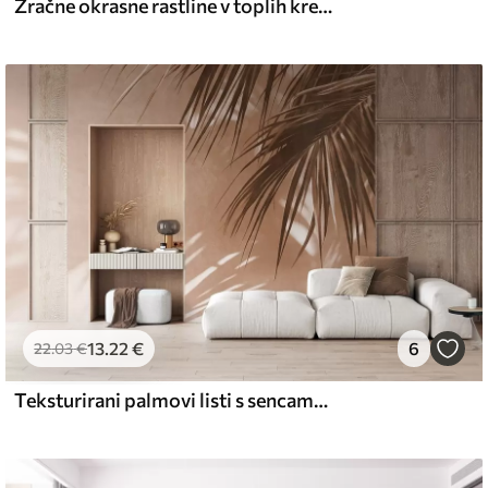
Zračne okrasne rastline v toplih kremastih odtenkih
13
.22
€
6
22
.03
€
Teksturirani palmovi listi s sencami, tropsko vzdušje, minimalizem