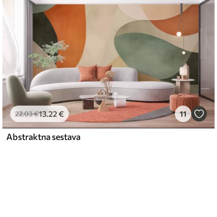
13
.22
€
11
22
.03
€
Abstraktna sestava