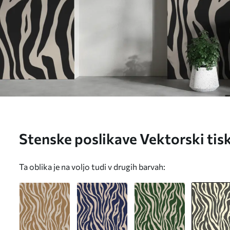
Stenske poslikave Vektorski tisk
barvah Št. u99173v3
Ta oblika je na voljo tudi v drugih barvah: