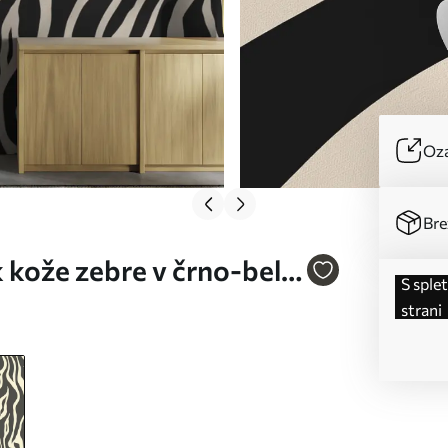
Oza
Bre
 kože zebre v črno-belih
s spletne
strani