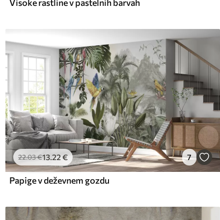
Visoke rastline v pastelnih barvah
13
.22
€
7
22
.03
€
Papige v deževnem gozdu