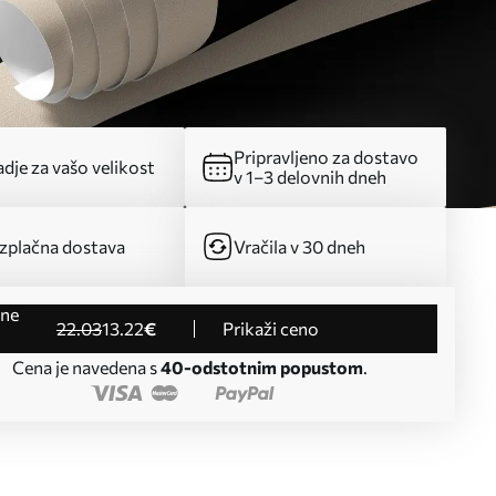
Pripravljeno za dostavo
dje za vašo velikost
v 1–3 delovnih dneh
zplačna dostava
Vračila v 30 dneh
22
.03
13
.22
€
Prikaži ceno
Cena je navedena s
40-odstotnim popustom
.