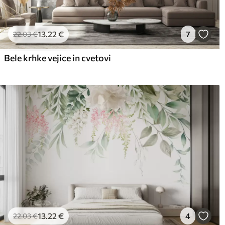
13
.22
€
7
22
.03
€
Bele krhke vejice in cvetovi
13
.22
€
4
22
.03
€