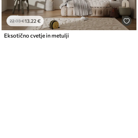
13
.22
€
22
.03
€
Eksotično cvetje in metulji