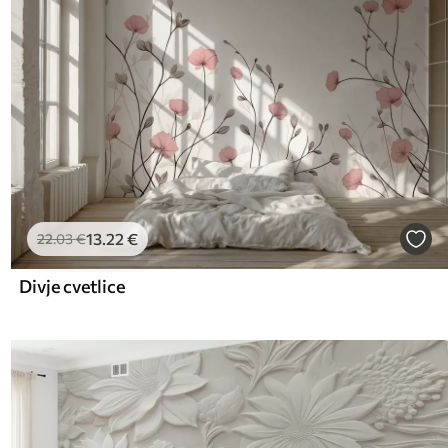
13
.22
€
22
.03
€
Divje cvetlice