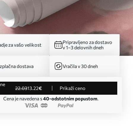
Pripravljeno za dostavo
dje za vašo velikost
v 1–3 delovnih dneh
zplačna dostava
Vračila v 30 dneh
22
.03
13
.22
€
Prikaži ceno
Cena je navedena s
40-odstotnim popustom
.