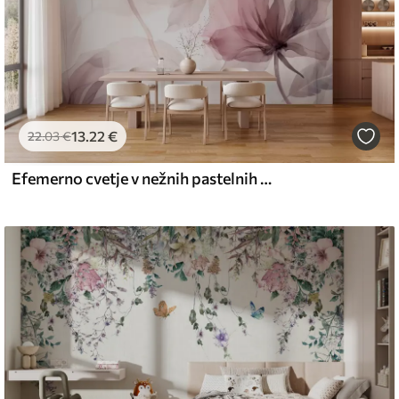
13
.22
€
22
.03
€
Efemerno cvetje v nežnih pastelnih barvah