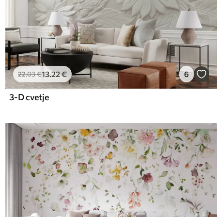
13
.22
€
6
22
.03
€
3-D cvetje