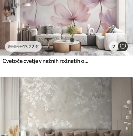
13
.22
€
2
22
.03
€
Cvetoče cvetje v nežnih rožnatih odtenkih