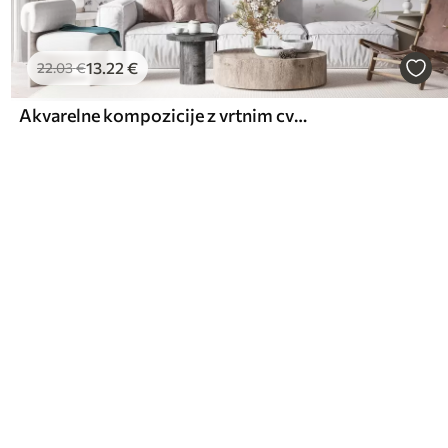
13
.22
€
22
.03
€
Akvarelne kompozicije z vrtnim cvetjem