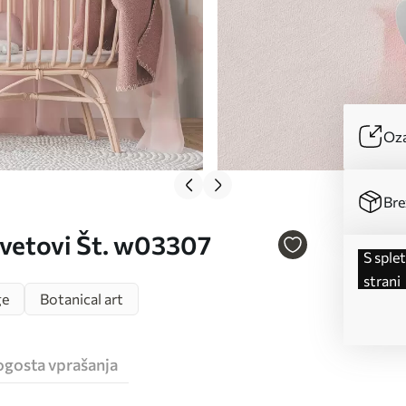
Oza
Bre
cvetovi Št. w03307
s spletne
strani
ge
Botanical art
ogosta vprašanja