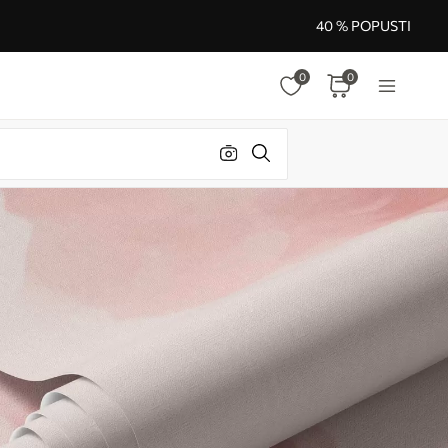
40 % POPUSTI
0
0