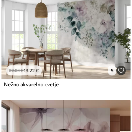
emium
67
34
.00
€
/m²
13
.22
€
5
l and Stick
22
.03
€
67
49
.00
€
/m²
Nežno akvarelno cvetje