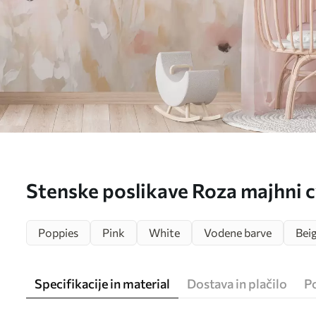
Stenske poslikave Roza majhni 
Poppies
Pink
White
Vodene barve
Bei
Specifikacije in material
Dostava in plačilo
P