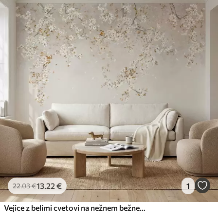
Standard
45
.00
27
.00
€
/m²
Premium
56
.67
34
.00
€
/m²
Premium vinil
65
.00
39
.00
€
/m²
Peel and Stick
81
.67
49
.00
€
/m²
13
.22
€
1
22
.03
€
Vejice z belimi cvetovi na nežnem bežnem ozadju