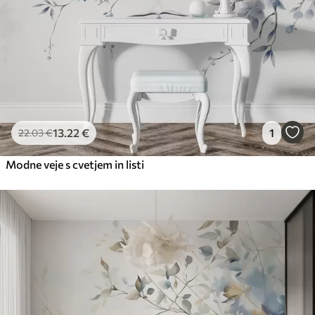
13
.22
€
1
22
.03
€
Modne veje s cvetjem in listi