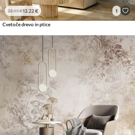
13
.22
€
1
22
.03
€
Cvetoče drevo in ptice