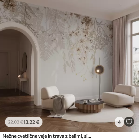
13
.22
€
4
22
.03
€
Nežne cvetlične veje in trava z belimi, sivimi in bež cvetovi, ki se kaskadno spuščajo po svetlem ozadju