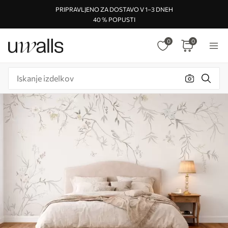
PRIPRAVLJENO ZA DOSTAVO V 1–3 DNEH
40 % POPUSTI
0
0