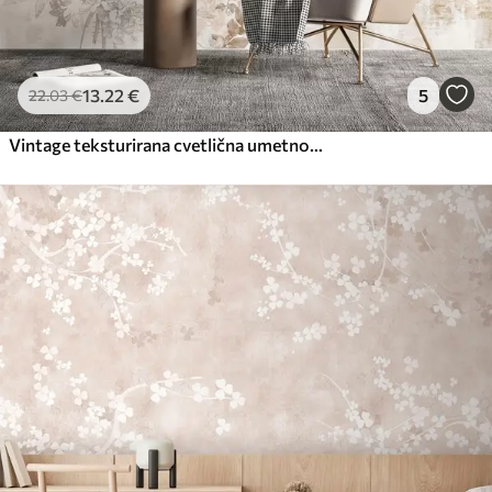
13
.22
€
5
22
.03
€
Vintage teksturirana cvetlična umetnost z risanimi ilustracijami nežnih vrtnih cvetov in listov, v mehkih pastelnih bež in sepiastih tonih