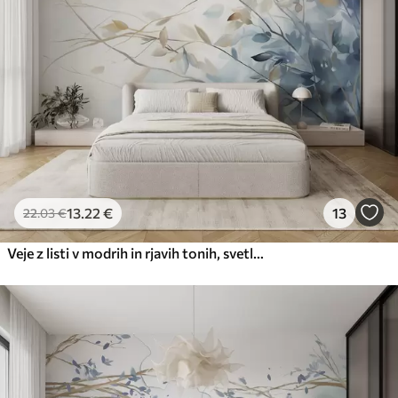
13
.22
€
13
22
.03
€
Veje z listi v modrih in rjavih tonih, svetlo ozadje, mehko in občutljivo, akvarelni slog