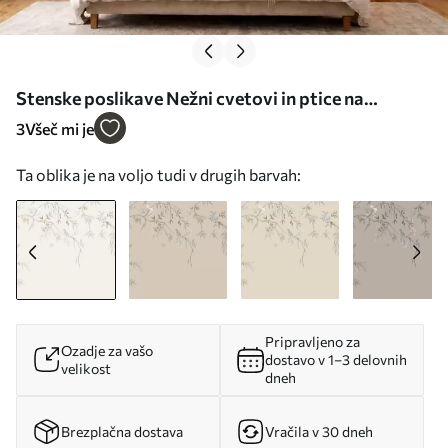
Stenske poslikave Nežni cvetovi in ptice na
krednem ozadju Št. w05127
3
Všeč mi je
Ta oblika je na voljo tudi v drugih barvah:
Pripravljeno za
Ozadje za vašo
dostavo v 1–3 delovnih
velikost
dneh
Brezplačna dostava
Vračila v 30 dneh