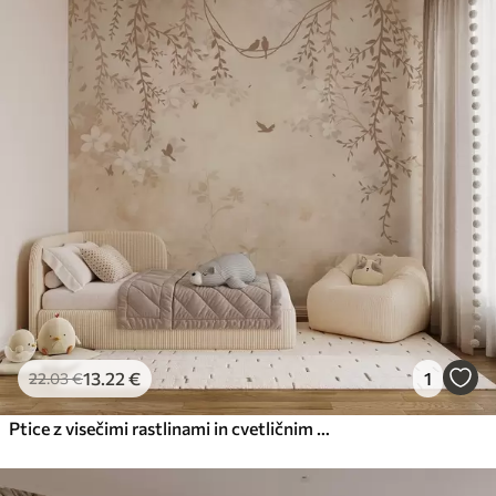
13
.22
€
1
22
.03
€
Ptice z visečimi rastlinami in cvetličnim vzorcem v svetlih bež-kremastih tonih