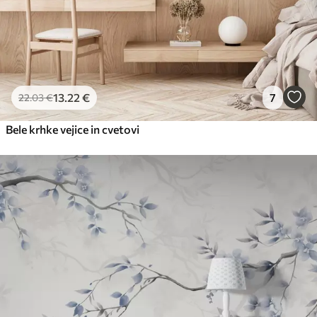
13
.22
€
7
22
.03
€
Bele krhke vejice in cvetovi