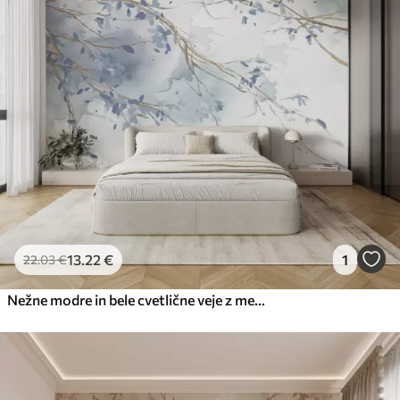
13
.22
€
1
22
.03
€
Nežne modre in bele cvetlične veje z mehkim, zamegljenim akvarelnim ozadjem