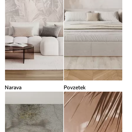
Narava
Povzetek