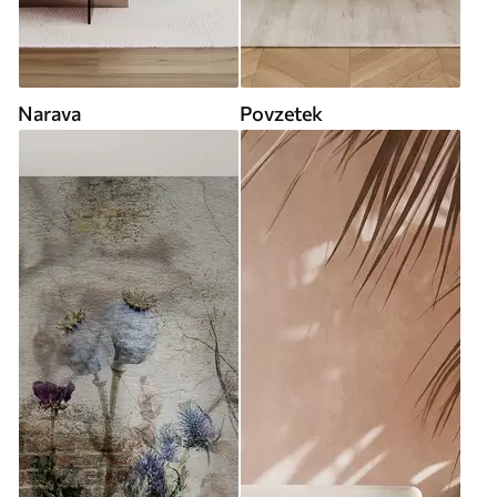
Narava
Povzetek