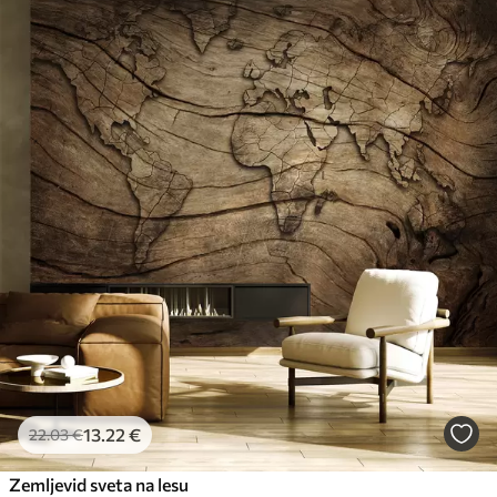
13
.22
€
22
.03
€
Zemljevid sveta na lesu