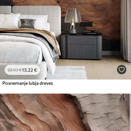
13
.22
€
22
.03
€
Posnemanje lubja dreves