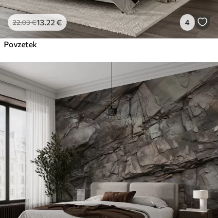
13
.22
€
4
22
.03
€
Povzetek