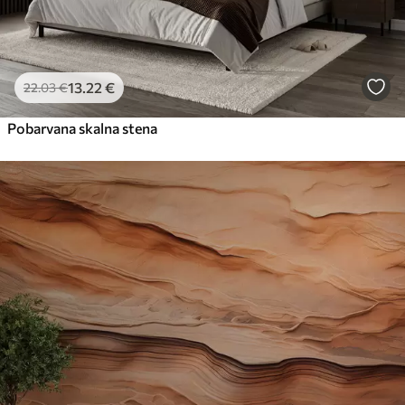
13
.22
€
22
.03
€
Pobarvana skalna stena