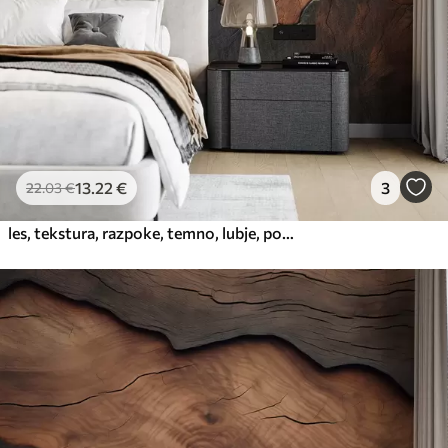
65
.00
39
.00
€
/m²
Peel and Stick
81
.67
49
.00
€
/m²
13
.22
€
3
22
.03
€
les, tekstura, razpoke, temno, lubje, površina