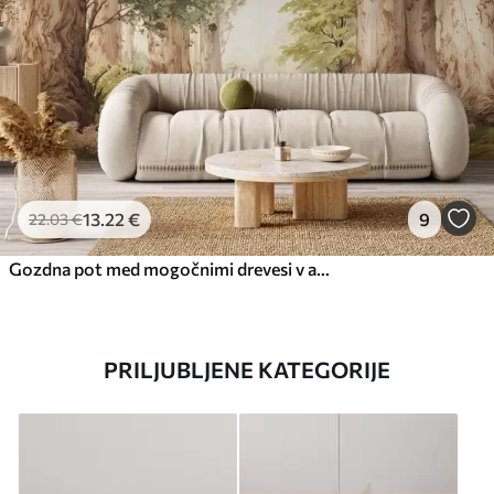
13
.22
€
9
22
.03
€
Gozdna pot med mogočnimi drevesi v akvarelnem slogu
PRILJUBLJENE KATEGORIJE