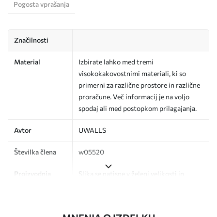
Pogosta vprašanja
Značilnosti
Material
Izbirate lahko med tremi
visokokakovostnimi materiali, ki so
primerni za različne prostore in različne
proračune. Več informacij je na voljo
spodaj ali med postopkom prilagajanja.
Avtor
UWALLS
Številka člena
w05520
Proizvodnja
Slika se natisne v želeni velikosti in
razreže na enake trakove širine do 50
cm.