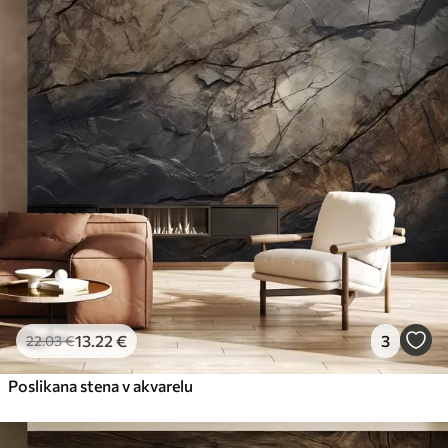
13
.22
€
3
22
.03
€
Poslikana stena v akvarelu