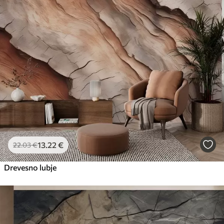
13
.22
€
22
.03
€
Drevesno lubje