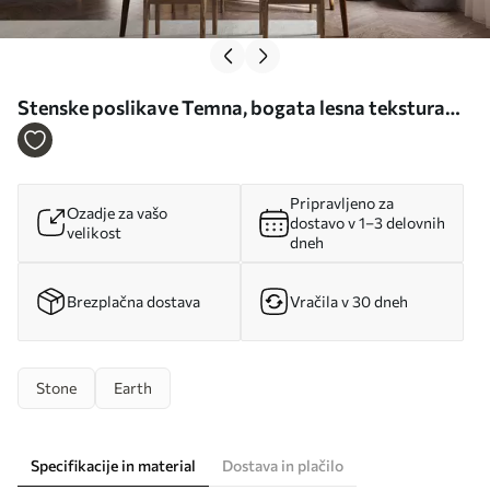
Stenske poslikave Temna, bogata lesna tekstura
Št. w05520
Pripravljeno za
Ozadje za vašo
dostavo v 1–3 delovnih
velikost
dneh
Brezplačna dostava
Vračila v 30 dneh
Stone
Earth
Specifikacije in material
Dostava in plačilo