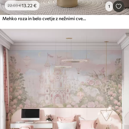
13
.22
€
22
.03
€
1
Mehko roza in belo cvetje z nežnimi cvetovi in listi na teksturiranem sivem ozadju