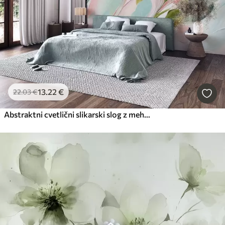
13
.22
€
22
.03
€
Abstraktni cvetlični slikarski slog z mehkimi pastelnimi potezami čopiča na svetlem ozadju