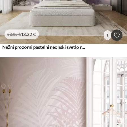
13
.22
€
22
.03
€
1
Nežni prozorni pastelni neonski svetlo roza in beli cvetovi z mehkim, zamegljenim ozadjem