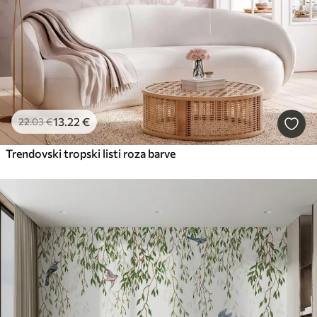
13
.22
€
22
.03
€
Trendovski tropski listi roza barve