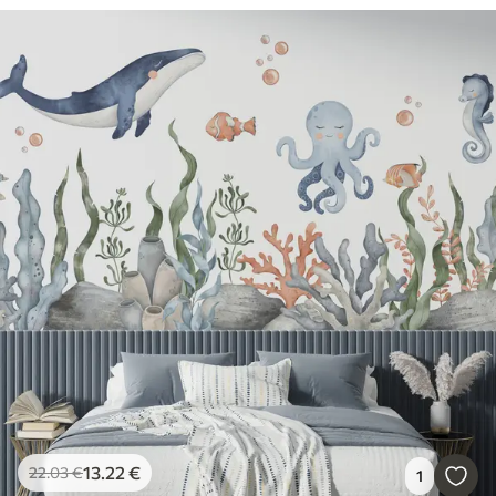
13
.22
€
22
.03
€
1