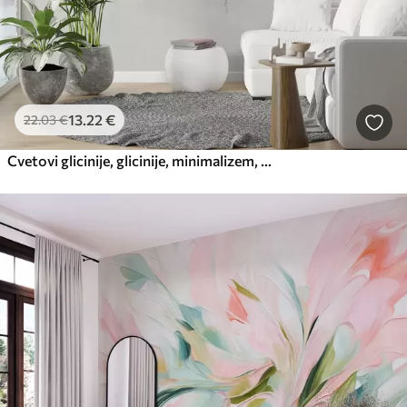
13
.22
€
22
.03
€
Cvetovi glicinije, glicinije, minimalizem, enobarvno, mansarda in japonski slog