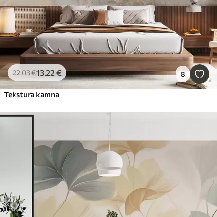
13
.22
€
22
.03
€
8
Tekstura kamna