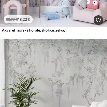
13
.22
€
22
.03
€
Akvarel morske korale, školjke, želva, morsko življenje, nežno roza barve