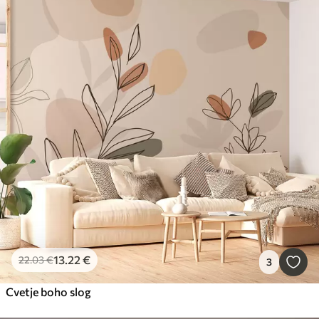
13
.22
€
22
.03
€
3
Cvetje boho slog