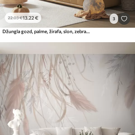
13
.22
€
22
.03
€
3
Džungla gozd, palme, žirafa, slon, zebra, akvarel, zelenje, bananovec, cvetje