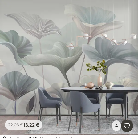
13
.22
€
22
.03
€
4