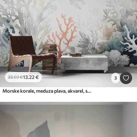
13
.22
€
22
.03
€
3
Morske korale, meduza plava, akvarel, siva, modra, rdeča