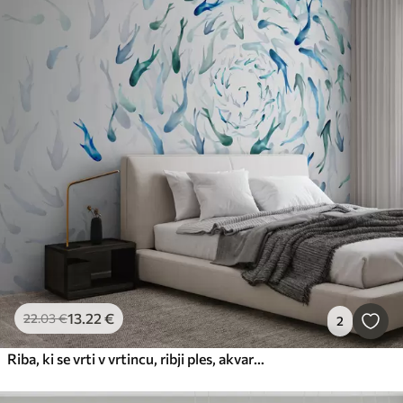
13
.22
€
22
.03
€
2
Riba, ki se vrti v vrtincu, ribji ples, akvarel, morski pes, abstraktna kompozicija, minimalizem, modra, zelena barva