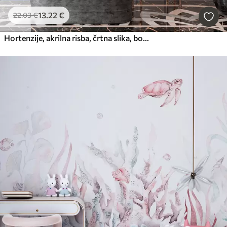
13
.22
€
22
.03
€
Hortenzije, akrilna risba, črtna slika, botanični, vijolične barve