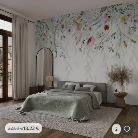
13
.22
€
22
.03
€
2