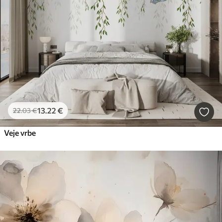
13
.22
€
22
.03
€
Veje vrbe