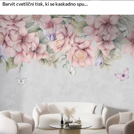
Barvit cvetlični tisk, ki se kaskadno spušča z različnimi cvetovi, listi in rastlinami v akvarelnem slogu