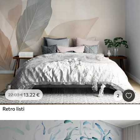
13
.22
€
22
.03
€
2
Retro listi