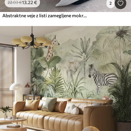
13
.22
€
22
.03
€
2
Abstraktne veje z listi zamegljene mokri akvarel