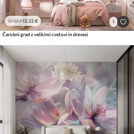
13
.22
€
22
.03
€
1
Čarobni grad z velikimi cvetovi in drevesi