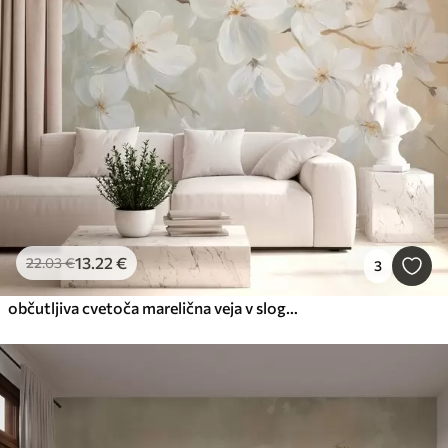
13
.22
€
22
.03
€
3
občutljiva cvetoča marelična veja v slogu oljne slike v pastelnih barvah