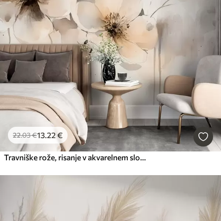
13
.22
€
22
.03
€
Travniške rože, risanje v akvarelnem slogu, bež barvna paleta