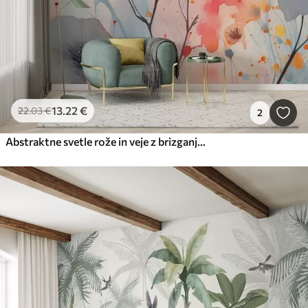
13
.22
€
22
.03
€
2
Abstraktne svetle rože in veje z brizganjem barve mokri akvarel