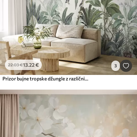
13
.22
€
22
.03
€
3
Prizor bujne tropske džungle z različnimi palmami, velikimi listi in pisanimi cvetovi v ospredju