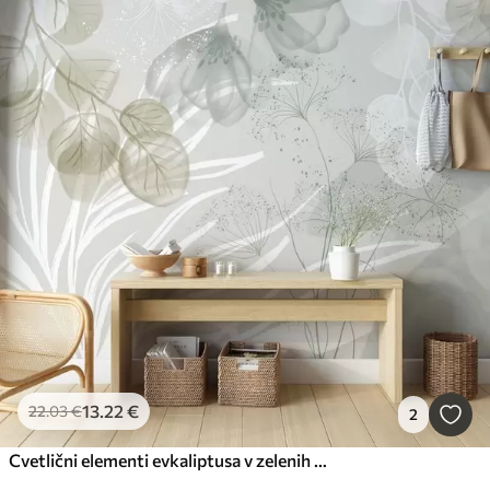
13
.22
€
22
.03
€
2
Cvetlični elementi evkaliptusa v zelenih in belih odtenkih s prekrivajočimi se listi in cvetnimi listi v minimalističnem slogu