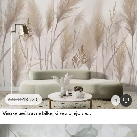
13
.22
€
22
.03
€
4
Visoke bež travne bilke, ki se zibljejo v vetru, na mehkem, svetlem ozadju