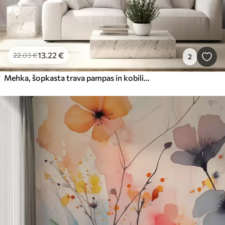
13
.22
€
22
.03
€
2
Mehka, šopkasta trava pampas in kobilice v bež in rožnatih odtenkih na svetlem ozadju