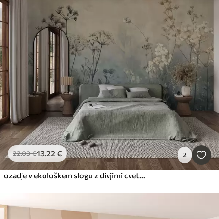
13
.22
€
22
.03
€
2
ozadje v ekološkem slogu z divjimi cvetlicami in rastlinami na teksturiranem ozadju